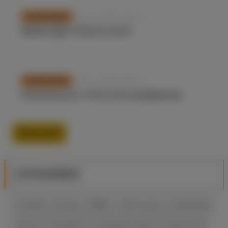
Nov. 14, 2024, 3:32 p.m.
OTHER SPORTS
БКМА БУДЕТ ИГРАТЬ В АХЛ
Nov. 14, 2024, 3:22 p.m.
OTHER SPORTS
РЕЗУЛЬТАТЫ 6 ТУРА ЧЕ ПО ШАХМАТАМ
More news
CATEGORIES
Football
Boxing
MMA
Other sports
Basketball
Tennis
Wrestling
Стратегии ставок
News Feed