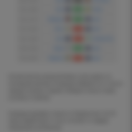
Коллектив был результативен, если судить по
последним матчам. В среднем забивал по 2 гола за
каждую встречу. Однако победил только 3 раза,
уступив в 4 матчах.
Команда занимает 4 место в Первой лиге. За 18
туров заработала 31 очко и отстает от лидера
чемпионата на 8 баллов.