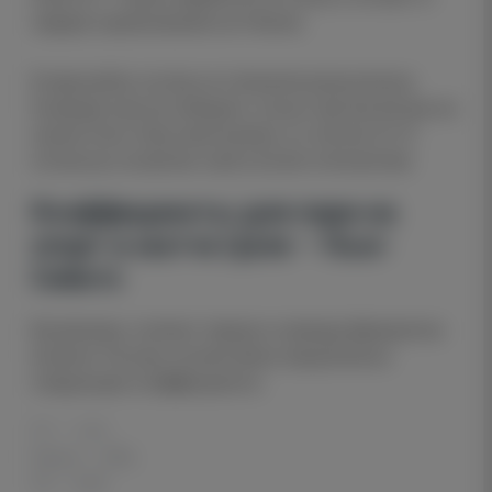
лидера соревнования на 4 балла.
В еврокубке состав не отличился результатом.
Команда смогла победить только против Астана на
своем поле. Игра закончилась со счетом 2:0. В
остальных встречах клуб уступил оппонентам.
Коэффициенты для пари на
спорт в матче Целе – Нью-
Сейнтс
Букмекеры считают первую команду фаворитом
встречи. На игру коллективов предложены
следующие коэффициенты:
П1 – 1,41;
Ничья – 4,96;
П2 – 6,95.