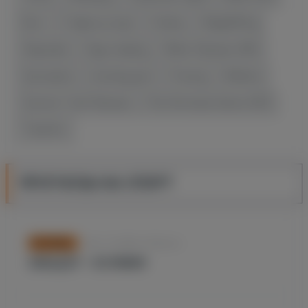
Блог
Ставки на спорт
Hockey
Weightlifting
Slopestyle
Figure skating
Winter Olympics 2026
Gymnastics
shooting sport
Fencing
Athletics
Summer Youth Olympics
Pan-Armenian Games 2023
Transfers
ПРОГНОЗЫ НА СПОРТ
Nov. 14, 2024, 10:23 p.m.
FOOTBALL
ЭКВАДОР – БОЛИВИЯ