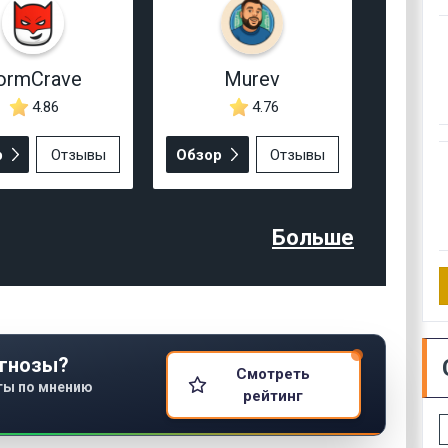
ormCrave
Murev
4.86
4.76
р
Отзывы
Обзор
Отзывы
Больше
гнозы?
Смотреть
ты по мнению
рейтинг