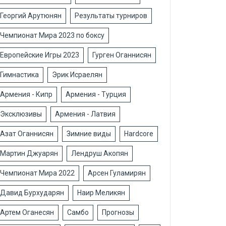
Георгий Арутюнян
Результаты турниров
Чемпионат Мира 2023 по боксу
Европейские Игры 2023
Гурген Оганнисян
Гимнастика
Эрик Исраелян
Армения - Кипр
Армения - Турция
Эксклюзивы
Армения - Латвия
Азат Оганнисян
Зимние виды
Hardcore
Мартин Джуарян
Лендруш Акопян
Чемпионат Мира 2022
Арсен Гуламирян
Давид Бурхударян
Наир Меликян
Артем Оганесян
Самбо
Прогнозы