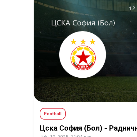
Football
Цска София (Бол) - Раднич