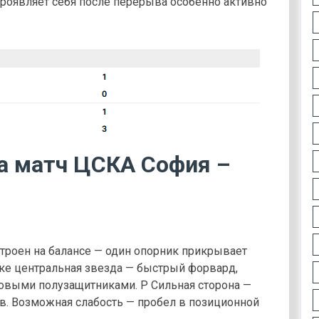
роявляет себя после перерыва особенно активно
на матч ЦСКА София –
троен на балансе — один опорник прикрывает
таке центральная звезда — быстрый форвард,
выми полузащитниками. P Сильная сторона —
в. Возможная слабость — пробел в позиционной