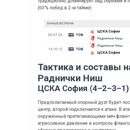
традиционно доминирует над сербами и п
(63 % побед в 2‑м тайме) .
Тактика и составы 
Раднички Ниш
ЦСКА София (4–2–3–1)
Предполагаемый опорный дуэт будет пос
центр, второй подключается к атаке. В а
окружённый притягивающими мяч фланго
агрессивное давление и контроль фланго