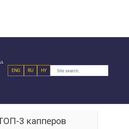
LL
ENG
RU
HY
ТОП-3 капперов