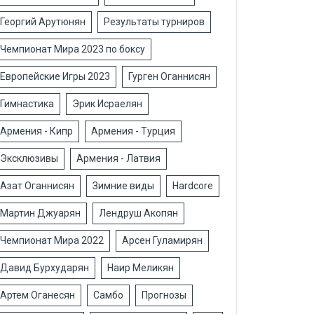
Георгий Арутюнян
Результаты турниров
Чемпионат Мира 2023 по боксу
Европейские Игры 2023
Гурген Оганнисян
Гимнастика
Эрик Исраелян
Армения - Кипр
Армения - Турция
Эксклюзивы
Армения - Латвия
Азат Оганнисян
Зимние виды
Hardcore
Мартин Джуарян
Лендруш Акопян
Чемпионат Мира 2022
Арсен Гуламирян
Давид Бурхударян
Наир Меликян
Артем Оганесян
Самбо
Прогнозы