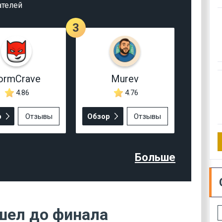
ателей
3
ormCrave
Murev
4.86
4.76
р
Отзывы
Обзор
Отзывы
Больше
шел до финала