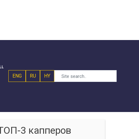
LL
ENG
RU
HY
ТОП-3 капперов