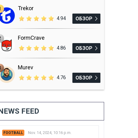
Trekor
1
4.94
ОБЗОР
FormCrave
2
4.86
ОБЗОР
Murev
3
4.76
ОБЗОР
NEWS FEED
Nov. 14, 2024, 10:16 p.m.
FOOTBALL