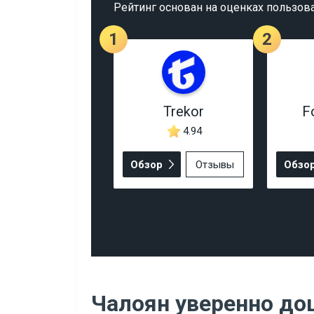
Рейтинг основан на оценках пользов
1
2
Trekor
F
4.94
Обзор
Отзывы
Обзо
Чалоян уверенно до