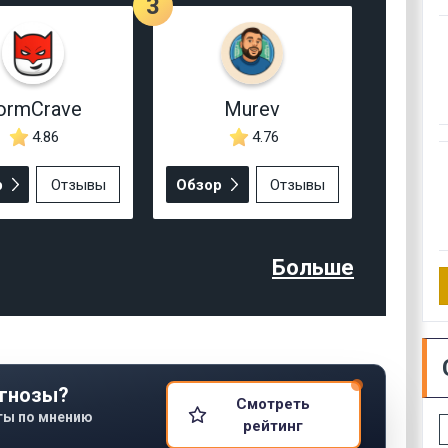
3
ormCrave
Murev
4.86
4.76
р
Отзывы
Обзор
Отзывы
Больше
гнозы?
Смотреть
ты по мнению
рейтинг