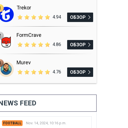
Trekor
1
4.94
ОБЗОР
FormCrave
2
4.86
ОБЗОР
Murev
3
4.76
ОБЗОР
NEWS FEED
Nov. 14, 2024, 10:16 p.m.
FOOTBALL