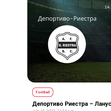
Football
Депортиво Риестра – Лану