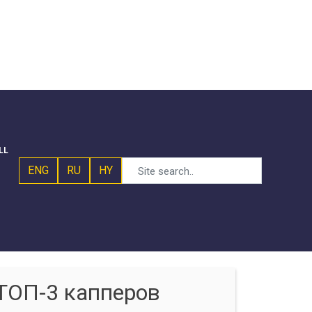
LL
ENG
RU
HY
ТОП-3 капперов