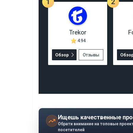
1
2
Trekor
F
4.94
Обзор
Отзывы
Обзо
Ищешь качественные про
Обрати внимание на топовые проек
посетителей