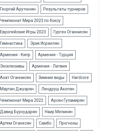
Георгий Арутюнян
Результаты турниров
Чемпионат Мира 2023 по боксу
Европейские Игры 2023
Гурген Оганнисян
Гимнастика
Эрик Исраелян
Армения - Кипр
Армения - Турция
Эксклюзивы
Армения - Латвия
Азат Оганнисян
Зимние виды
Hardcore
Мартин Джуарян
Лендруш Акопян
Чемпионат Мира 2022
Арсен Гуламирян
Давид Бурхударян
Наир Меликян
Артем Оганесян
Самбо
Прогнозы