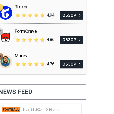
Trekor
1
4.94
ОБЗОР
FormCrave
2
4.86
ОБЗОР
Murev
3
4.76
ОБЗОР
NEWS FEED
Nov. 14, 2024, 10:16 p.m.
FOOTBALL