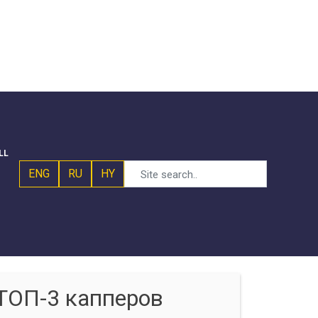
LL
ENG
RU
HY
ТОП-3 капперов