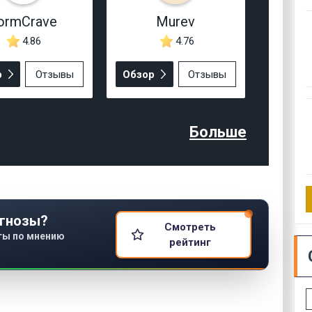
ormCrave
Murev
4.86
4.76
р
Отзывы
Обзор
Отзывы
Больше
гнозы?
Смотреть
ты по мнению
рейтинг