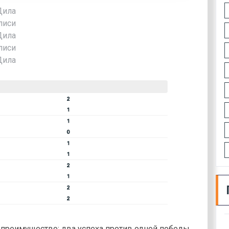
Дила
лиси
Дила
лиси
Дила
 преимущество: два успеха против одной победы