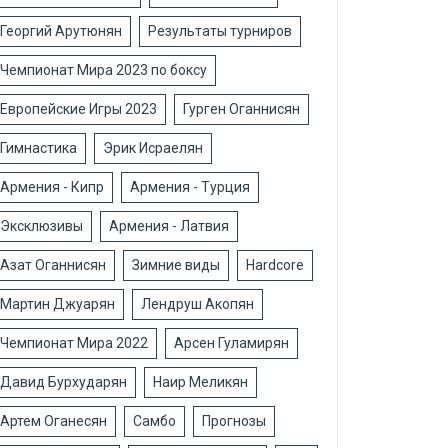
Георгий Арутюнян
Результаты турниров
Чемпионат Мира 2023 по боксу
Европейские Игры 2023
Гурген Оганнисян
Гимнастика
Эрик Исраелян
Армения - Кипр
Армения - Турция
Эксклюзивы
Армения - Латвия
Азат Оганнисян
Зимние виды
Hardcore
Мартин Джуарян
Лендруш Акопян
Чемпионат Мира 2022
Арсен Гуламирян
Давид Бурхударян
Наир Меликян
Артем Оганесян
Самбо
Прогнозы