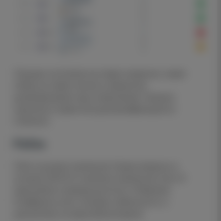
Текущее состояние выглядит уверенно, серия
побед на старте сезона и уверенное
доминирование над соперниками. Никаких
серьёзных травм или дисквалификаций не
отмечено.
Pafos
Pafos выиграл чемпионат Кипра впервые в
истории 2024/25 и являлся чемпионом лиги. В
еврокубках команда достигла 1/8 финала
Конференц‑лиги, показав стабильность и
дисциплину на европейской арене.