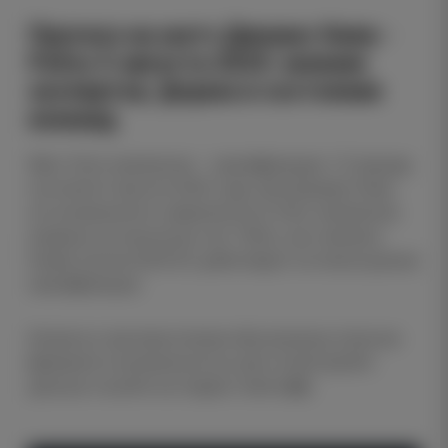
Прогноз на матч Динамо Киев -
Pafos 5 августа 2025: мнения
экспертов, форма и состояние
команд
Матч Лиги чемпионов – квалификация, 1/2 раунда,
состоится 5 августа 2025 года. Для Динамо Киев
это возможность закрепиться в Лиге чемпионов
впервые за несколько лет. Pafos, как чемпион
Кипра сезона 2024/25, дебютирует на таком уровне
квалификации.
Интрига в противостоянии обусловлена статусом
фаворита и возможностью для гостей пройти
дальше и выйти на стадию плей‑офф.