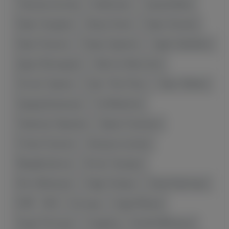
Тяжелая атлетика
Кикбоксинг
Эдгар Бабаян
Карен Чухаджян
Артур Галоян
Карен Хачанов
Камо Оганесян
Геворк Саркисян
Эдмен Шахбазян
Дарон Искендерян
Авентис Авентисян
Энтони Туманян
Грант-Леон Ранос
Арас Озбилис
Эдуард Багринцев
Гор Манвелян
Чемпионат Армении
Армен Оганнисян
Степан Оганесян
Фигурное катание
Жирайр Шагоян
Arman Tsarukyan
Artur Aleksanyan
Edgar Sevikyan
Eduard Spertsyan
EURO - 2024
Eurocups
Gegard Musasi
Giogrio Petrosyan
Grappling
Henrikh Mkhitaryan