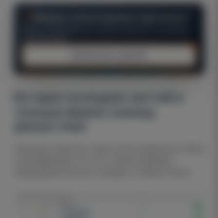
Ищешь качественные прогнозы?
Обрати внимание на топовые проекты по мнению
посетителей
Смотреть рейтинг
История последних матчей и
текущая форма команд
Динамо Киев
Киевляне подошли к матчу после уверенных побед
в квалификации: 3:0 и 3:0 с Hamrun Spartans,
предыдущий этап был пройден с общим счётом.