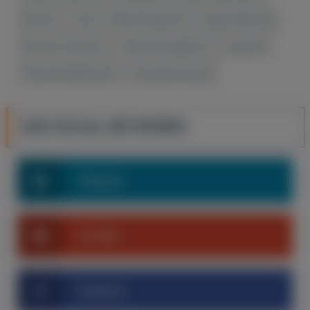
Hockey
Judo
Marat Grigoryan
Sargis Adamyan
Summer Olympics
Tigran Barseghyan
Transfers
Vahan Bichakhchyan
Varazdat Haroyan
OUR SOCIAL NETWORKS
Telegram
YouTube
facebook