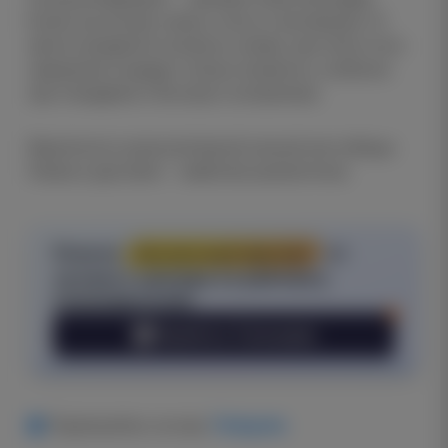
более высокому классу, опыту и мотивации. От
матча ожидается контроль хозяев, при этом гости
наверняка создадут острые моменты, особенно
при стандартах и быстрых контратаках.
Вероятность результативной ничьей или победы
Киева в два мяча – наиболее реалистична.
Получи
бесплатный прогноз
от
лучшего каппера по рейтингу
пользователей
Перейти в Телеграмм
Telegram.
Подпишитесь на наш