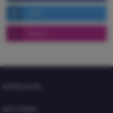
Twitter
Instagram
SPORTBALL24.COM
ABOUT COMPANY