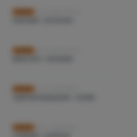
Nov. 14, 2024, 10:23 p.m.
FOOTBALL
ПАРАГВАЙ – АРГЕНТИНА
Nov. 14, 2024, 10:17 p.m.
FOOTBALL
ВЕНЕСУЭЛА – БРАЗИЛИЯ
Nov. 14, 2024, 8:06 p.m.
FOOTBALL
СЕВЕРНАЯ МАКЕДОНИЯ – ЛАТВИЯ
Nov. 14, 2024, 8:01 p.m.
FOOTBALL
СЛОВЕНИЯ – НОРВЕГИЯ