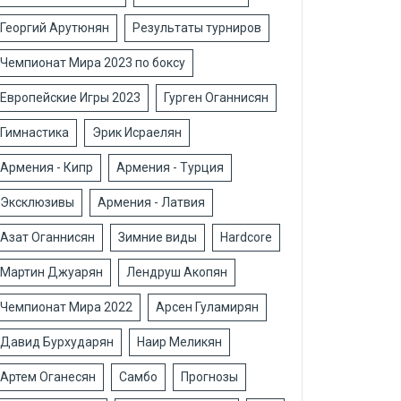
Георгий Арутюнян
Результаты турниров
Чемпионат Мира 2023 по боксу
Европейские Игры 2023
Гурген Оганнисян
Гимнастика
Эрик Исраелян
Армения - Кипр
Армения - Турция
Эксклюзивы
Армения - Латвия
Азат Оганнисян
Зимние виды
Hardcore
Мартин Джуарян
Лендруш Акопян
Чемпионат Мира 2022
Арсен Гуламирян
Давид Бурхударян
Наир Меликян
Артем Оганесян
Самбо
Прогнозы