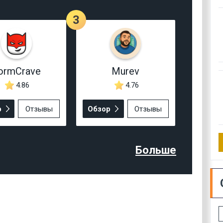
3
ormCrave
Murev
4.86
4.76
р
Отзывы
Обзор
Отзывы
Больше