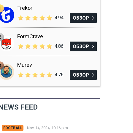
Trekor
1
4.94
ОБЗОР
FormCrave
2
4.86
ОБЗОР
Murev
3
4.76
ОБЗОР
NEWS FEED
Nov. 14, 2024, 10:16 p.m.
FOOTBALL