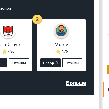
ателей
3
ormCrave
Murev
4.86
4.76
р
Отзывы
Обзор
Отзывы
Больше