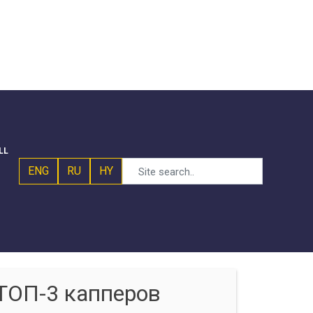
LL
ENG
RU
HY
ТОП-3 капперов