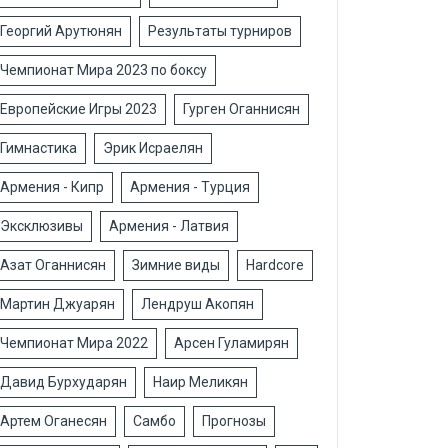
Георгий Арутюнян
Результаты турниров
Чемпионат Мира 2023 по боксу
Европейские Игры 2023
Гурген Оганнисян
Гимнастика
Эрик Исраелян
Армения - Кипр
Армения - Турция
Эксклюзивы
Армения - Латвия
Азат Оганнисян
Зимние виды
Hardcore
Мартин Джуарян
Лендруш Акопян
Чемпионат Мира 2022
Арсен Гуламирян
Давид Бурхударян
Наир Меликян
Артем Оганесян
Самбо
Прогнозы