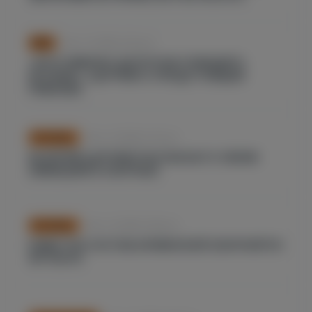
Nov. 14, 2024, 6:24 p.m.
MMA
«ХОЧУ ИМЕННО ДОСРОЧНО ПОБЕДИТЬ
ИСЛАМА»: ЦАРУКЯН О ПРЕДСТОЯЩЕМ
РЕВАНШЕ
Nov. 14, 2024, 6:13 p.m.
FOOTBALL
ВАЛЕРИЙ ЦАРУКЯН РАССКАЗАЛ О СВОИХ
АМБИЦИЯХ В СБОРНЫХ
Nov. 14, 2024, 6:04 p.m.
FOOTBALL
ИЗВЕСТЕН СОСТАВ АРМЯНСКОЙ СБОРНОЙ ПО
ФУТБОЛУ.