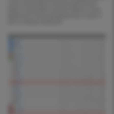
голов в чужие ворота. При этом пропустила 30
мячей, что указывает на плохую оборону. Состав
заработал 23 очка за прошедшие игры и занял 12
место в таблице чемпионата.