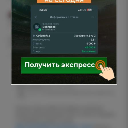
TYOM JAN DBA LAVE
8 часов назад
На прогнозах вообще реально заработать или это все
сказки в телеграм каналах?
Ответить
Получить экспресс
Tigran Nanian
2 часа назад
Имя
Ответ на:
На прогнозах вообще реально заработать
или …
Emai
Смотря с кем ты работать будешь, и как долго,
процентов 90 мошенники. Если ты только стартуешь,
то попробуй последить за ним
https://sportball24.com/en/trekor-otzyv/
Там есть