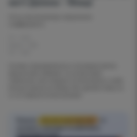
матч Дженоа – Монца
На эту игру букмекеры предложили
коэффициенты:
П1 – 2,25;
Ничья – 3,00;
П2 – 3,64.
Составы невыразительны в последних матчах.
Дженоа мало забивает, но состав играет
стабильнее, чем соперник. В этой встрече у клуба
больше шансов на победу. Мы сделали ставку на
то, что первый состав выиграет.
Получи
бесплатный прогноз
от
лучшего каппера по рейтингу
пользователей