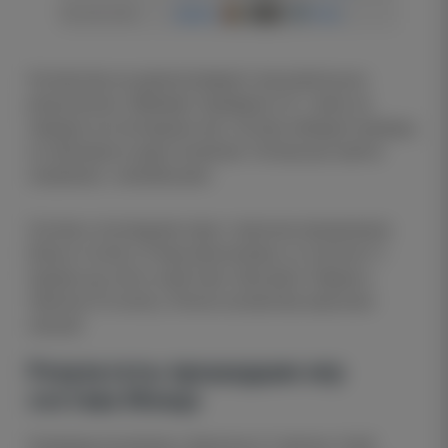
Коллектив не демонстрирует внушительных
результатов. Забивает примерно по 1 мячу за
каждую из последних игр. Состав победил трижды,
но проиграл в двух встречах. Остальные матчи
оказались «ничейными».
Состав в последнем туре с треском провалился.
Игра в гостях у Рома закончилась со счетом 3:1.
Однако до этого клуб смог обыграть Парма и
Эмполи. В гостях у Лечче коллектив закончил
ничьей.
Результаты прошедших игр
состава Монца
Команда выиграла у Дженоа в 3 матчах. Клуб