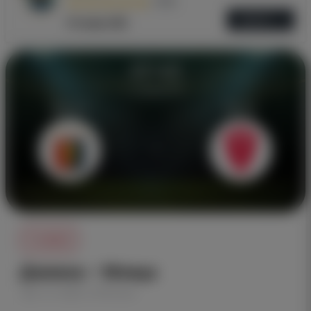
4.76
ОБЗОР
Отзывы (43)
Football
Дженоа – Монца
Jan. 27, 2025, 10:34 a.m.