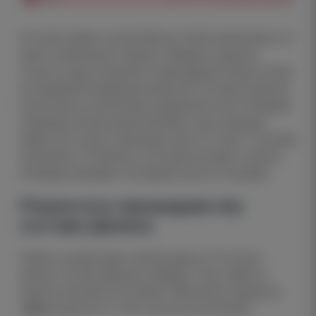
В гостях играет состав Монца. Клуб участвовал в 21
матче чемпионата. Однако победить удалось
только в двух встречах. В двенадцати играх состав
не продемонстрировал результат. В семи встречах
была ничья, коллективы разделили очки. Команда
оказалась более результативна, чем соперник:
забито 20 голов и пропущен всего 31 мяч. У состава
на балансе 13 баллов и отыграться будет сложно.
Команда занимает последнее место в турнире.
Результаты прошедших игр
состава Дженоа
Клубы сыграли друг против друга в 16 очных
матчах. Состав Дженоа победил 7 раз. Забил в
ворота оппонента 25 мячей. Обеспечил среднюю
эффективность в 1,56 гола за выступление.