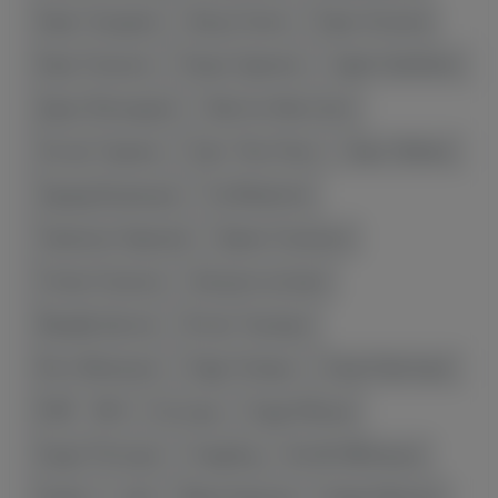
Карен Чухаджян
Артур Галоян
Карен Хачанов
Камо Оганесян
Геворк Саркисян
Эдмен Шахбазян
Дарон Искендерян
Авентис Авентисян
Энтони Туманян
Грант-Леон Ранос
Арас Озбилис
Эдуард Багринцев
Гор Манвелян
Чемпионат Армении
Армен Оганнисян
Степан Оганесян
Фигурное катание
Жирайр Шагоян
Arman Tsarukyan
Artur Aleksanyan
Edgar Sevikyan
Eduard Spertsyan
EURO - 2024
Eurocups
Gegard Musasi
Giogrio Petrosyan
Grappling
Henrikh Mkhitaryan
Hockey
Judo
Marat Grigoryan
Sargis Adamyan