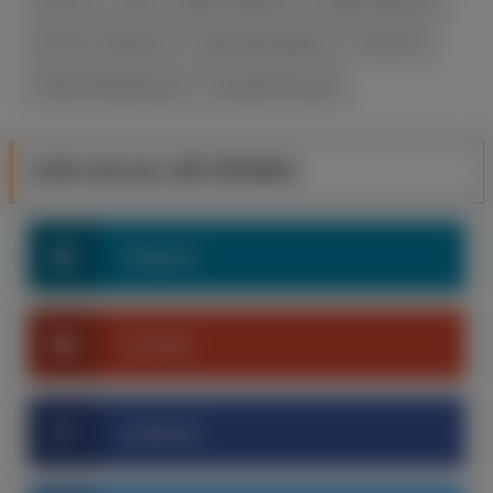
Summer Olympics
Tigran Barseghyan
Transfers
Vahan Bichakhchyan
Varazdat Haroyan
OUR SOCIAL NETWORKS
Telegram
YouTube
facebook