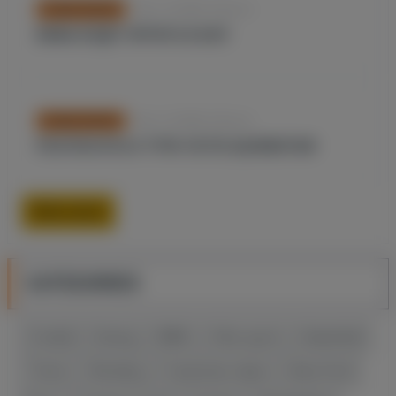
Nov. 14, 2024, 3:32 p.m.
OTHER SPORTS
БКМА БУДЕТ ИГРАТЬ В АХЛ
Nov. 14, 2024, 3:22 p.m.
OTHER SPORTS
РЕЗУЛЬТАТЫ 6 ТУРА ЧЕ ПО ШАХМАТАМ
More news
CATEGORIES
Football
Boxing
MMA
Other sports
Basketball
Tennis
Wrestling
Стратегии ставок
News Feed