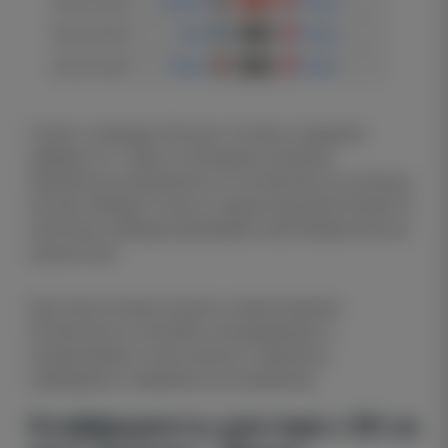
Голов у команды больше. Состав в среднем
забивал по 1 мячу в последних встречах.
Проблески встречаются, но коллектив не успешен.
Состав победил только в одном противостоянии. В
этой игре команда принимала клуб Фиорентина на
своем поле.
При этом состав уступил в семи встречах.
Коллектив не способен конкурировать с
соперниками в этом сезоне и, вероятно,
оправданно отправится на понижение.
Коэффициенты для пари с БК на