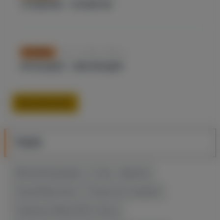
СЛОВЕНИЯ – НОРВЕГИЯ
Nov. 14, 2024, 7:58 p.m.
FOOTBALL
ИРЛАНДИЯ – ФИНЛЯНДИЯ
Еще прогнозы
TAGS
Мелсик Багдасарян
Уэльс - Армения
Георгий Арутюнян
Результаты турниров
Чемпионат Мира 2023 по боксу