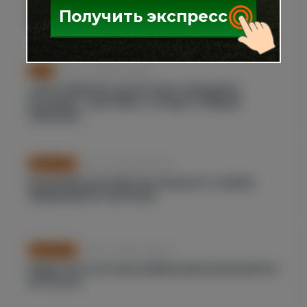
ЛИГА НАЦИЙ: ДОМИНАЦИЯ АРМЕНИИ НАД
Получить экспресс
ФАРЕРАМИ НЕ ПРИНЕСЛА РЕЗУЛЬТАТА
Nov. 14, 2024, 6:24 p.m.
MMA
«ХОЧУ ИМЕННО ДОСРОЧНО ПОБЕДИТЬ
ИСЛАМА»: ЦАРУКЯН О ПРЕДСТОЯЩЕМ
РЕВАНШЕ
Nov. 14, 2024, 6:13 p.m.
FOOTBALL
ВАЛЕРИЙ ЦАРУКЯН РАССКАЗАЛ О СВОИХ
АМБИЦИЯХ В СБОРНЫХ
Nov. 14, 2024, 6:04 p.m.
FOOTBALL
ИЗВЕСТЕН СОСТАВ АРМЯНСКОЙ СБОРНОЙ ПО
ФУТБОЛУ.