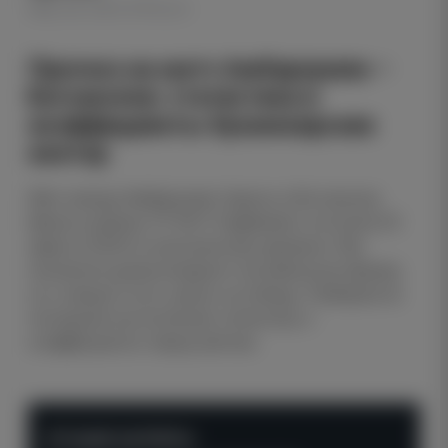
May 28, 2025, 8:30 p.m.
Прогноз на матч Амбарзумян –
Богомолов: статистика и
коэффициенты букмекерских
контор
Матч между Амбарзумян Эдисон и Богомолов
Артем в рамках ITF M15 Tsaghkadzor состоится 29
марта в 09:00 по московскому времени. Оба
теннисиста демонстрируют нестабильную форму,
но у каждого есть шансы на победу. Разберем их
последние выступления, статистику и
коэффициенты перед матчем.
ЛУЧШИЕ КАППЕРЫ