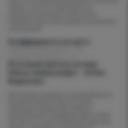
игры, но его победа над Жженовым К. в трех сетах
говорит о том, что он может бороться в
длительных розыгрышах. Однако частые
поражения в двух сетах указывают на проблемы с
концентрацией.
Коэффициенты на матч
Победа Амбарзумян Эдисон: ~1.83
Победа Богомолов Артем: ~1.83
Итоговый прогноз на игру
Edison Ambarzumjan – Artem
Bogomolov
Оба теннисиста находятся в нелучшей форме, но
Богомолов Артем выглядит чуть более
стабильным, особенно после победы в
трехсетовом матче. Амбарзумян Эдисон может
дать бой, но его частые поражения в двух сетах