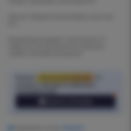
говорят о проблемах с выносливостью.
Прогноз: Победа Богомолов Артем в трех сетах
(2:1).
Альтернативный вариант: Тотал больше 21.5
геймов, так как оба игрока могут допускать
ошибки и затягивать розыгрыши.
Получи
бесплатный прогноз
от
лучшего каппера по рейтингу
пользователей
Перейти в Телеграмм
Telegram.
Подпишитесь на наш