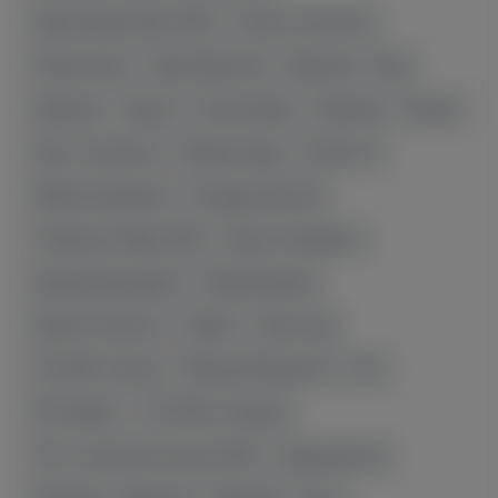
Европейские Игры 2023
Гурген Оганнисян
Гимнастика
Эрик Исраелян
Армения - Кипр
Армения - Турция
Эксклюзивы
Армения - Латвия
Азат Оганнисян
Зимние виды
Hardcore
Мартин Джуарян
Лендруш Акопян
Чемпионат Мира 2022
Арсен Гуламирян
Давид Бурхударян
Наир Меликян
Артем Оганесян
Самбо
Прогнозы
ЧЕ 2024 по боксу
Минеев Исмаилов
UFC
PFL Bellator
ЧЕ 2024 по борьбе
ЧЕ по тяжелой атлетике 2024
Давид Мгоян