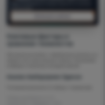
Обрати внимание на топовые проекты по мнению
посетителей
Смотреть рейтинг
Ключевые факторы и
сравнение теннисистов
Оба игрока выступают с переменным успехом, но у
каждого есть свои сильные стороны. Рассмотрим
их форму и статистику последних матчей.
Анализ Амбарзумян Эдисон
Последние результаты (2 победы, 3 поражения):
Победа над Khazime D. (2:1)
Поражение от Мадараш Г. (0:2)