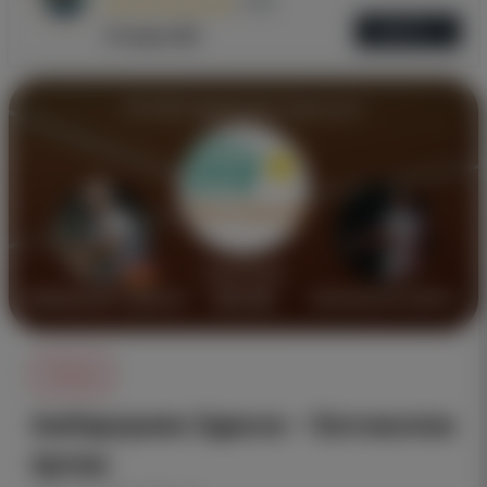
4.76
ОБЗОР
Отзывы (43)
Tennis
Амбарзумян Эдисон – Богомолов
Артем