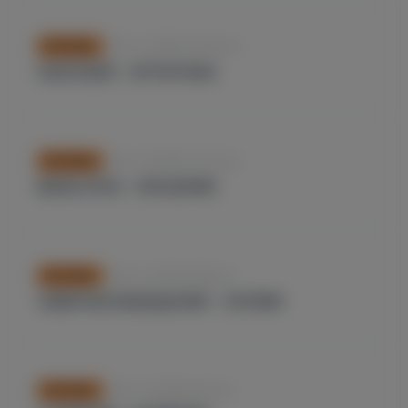
Nov. 14, 2024, 10:23 p.m.
FOOTBALL
ПАРАГВАЙ – АРГЕНТИНА
Nov. 14, 2024, 10:17 p.m.
FOOTBALL
ВЕНЕСУЭЛА – БРАЗИЛИЯ
Nov. 14, 2024, 8:06 p.m.
FOOTBALL
СЕВЕРНАЯ МАКЕДОНИЯ – ЛАТВИЯ
Nov. 14, 2024, 8:01 p.m.
FOOTBALL