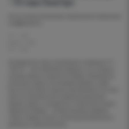
– Оттава Сенаторз
На эту встречу букмекеры предложили следующие
коэффициенты:
П1 – 1,95;
Ничья – 4,44;
П2 – 3,45.
На общий итог игры установлены котировки: П1 –
1,58, П2 – 2,65. Аналитики уверены, что у второго
состава немного шансов на победу. Несмотря на
успешную серию, за последнее время у клуба
было не так много опасных противников. И в этой
игре не получится легко добиться результата.
Однако шансы у состава есть. В прогнозе на матч
Эдмонтон Ойлерз – Оттава Сенаторз выбрана
ставка: победа гостей с учетом дополнительного
времени и серии буллитов.