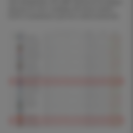
смог реализовать 105 шайб. Пропустил на порядок
меньше, 92 гола. У команды 40 очков в зачете –
62,5% от возможного для этого этапа количества.