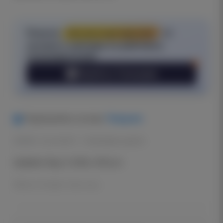
Получи
бесплатный прогноз
от
лучшего каппера по рейтингу
пользователей
Перейти в Телеграмм
Telegram.
Подпишитесь на наш
Author:
Armenian sports
Sportball24
Updated: Aug. 9, 2026, 4:05 p.m.
News on topic:
Прогнозы