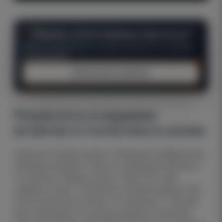
Ищешь качественные прогнозы?
Обрати внимание на топовые проекты по мнению
посетителей
Смотреть рейтинг
Результаты в недавних
встречах и статистика в сезоне
Эдмонтон Ойлерз играет в Западной конференции.
Команда занимает 5 место в турнирной таблице и
10 строчку в общем списке. Клуб за 32 тура
победил 19 раз: 13 матчей в основное время. При
этом коллектив уступил в 13 встречах. 11 матчей
были проиграны в основное время. Коллектив