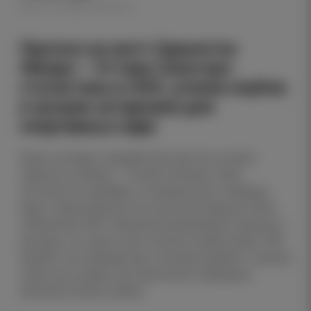
Dec. 22, 2024, 6:03 p.m.
Прогноз на матч Эдмонтон
Ойлерз – Оттава Сенаторз:
статистика в НХЛ, успехи клубов
и лучшие котировки для
спортивных пари
Наши эксперты проработали прогноз на матч
Эдмонтон Ойлерз – Оттава Сенаторз. Игра
состоится 23 декабря, в понедельник. Команды
будут соревноваться за очки в регулярном этапе
чемпионата НХЛ. Аналитики букмекеров пришли к
выводу, что шансы для гостей не превышают 39%.
Однако эта команда еще способна удивить. Совсем
скоро мы узнаем, как закончится очередное
противостояние клубов.