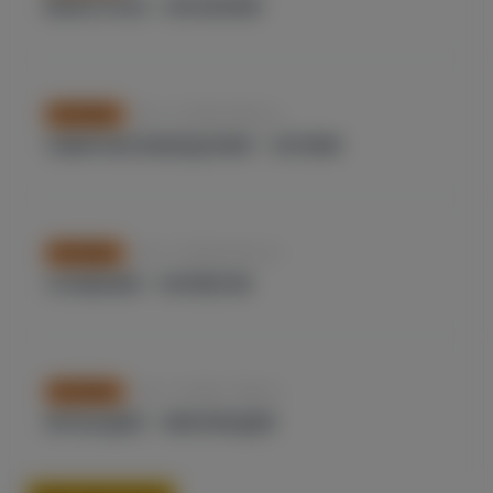
ВЕНЕСУЭЛА – БРАЗИЛИЯ
Nov. 14, 2024, 8:06 p.m.
FOOTBALL
СЕВЕРНАЯ МАКЕДОНИЯ – ЛАТВИЯ
Nov. 14, 2024, 8:01 p.m.
FOOTBALL
СЛОВЕНИЯ – НОРВЕГИЯ
Nov. 14, 2024, 7:58 p.m.
FOOTBALL
ИРЛАНДИЯ – ФИНЛЯНДИЯ