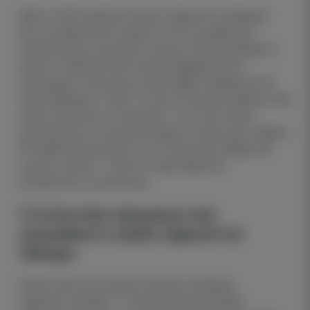
Матч в НХЛ между Оттава и Эдмонтон обещает
быть интересным. Однако гости не добились
значительных успехов в сезоне. Клуб занимает 8
место в таблице Восточной конференции и
претендует на выход в плей-офф. Команда за 32
тура победила 17 раз: 13 игр в основное время. При
этом уступила в 15 встречах. 13 из них также
закончились в основное время. Состав смог забить
99 шайб, пропустив 91 гол. Коллектив набрал 36
очков в зачете – 56,3% от максимально
возможного количества.
Статистика прошлых игр
хоккейного клуба Эдмонтон
Ойлерз
В прогнозе на сегодня отметим, команды
Эдмонтон Ойлерз – Оттава Сенаторз ранее