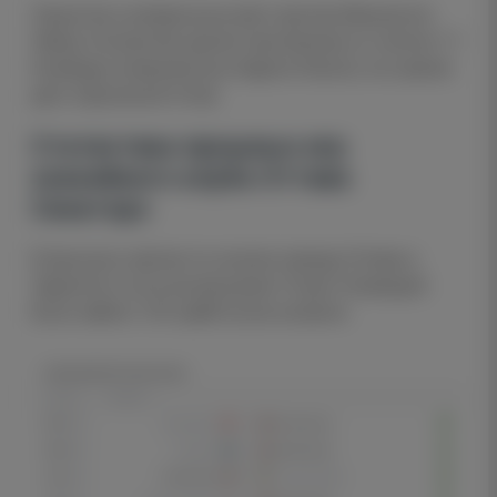
Также был интересным матч против Миннесота
Уайлд. Коллектив одолел противника со счетом 1:7.
Команда соперника выглядело блекло, не сумела
дать серьезный отпор.
Статистика прошлых игр
хоккейного клуба Оттава
Сенаторз
В прошлых матчах по хоккею между Оттава и
Эдмонтон гости выигрывали 19 раз. Командой
было забито 129 шайб за все встречи.