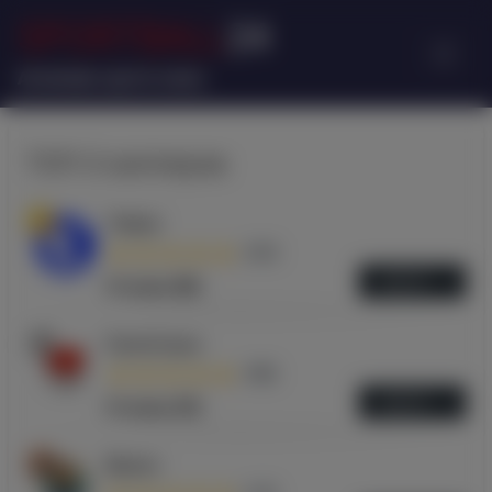
SPORTBALL
24
Armenian sports news
ТОП-3 капперов
1
Trekor
4.94
ОБЗОР
Отзывы (86)
2
FormCrave
4.86
ОБЗОР
Отзывы (30)
3
Murev