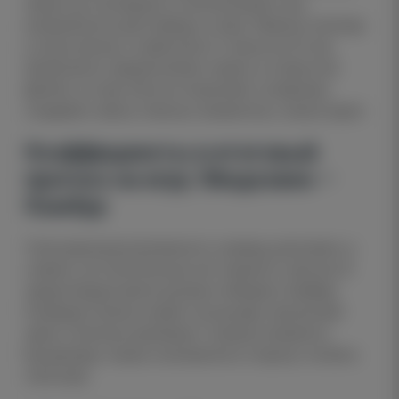
играть до последнего и использовать все
возможности для победы в игре. Именно поэтому
в этом сезоне у клуба всего 2 ничьи из 22 игр.
Футболисты предпочитают играть в открытый
футбол, но при этом не позволяют сопернику
создавать массу опасных моментов у своих ворот.
Коэффициенты и итоговый
прогноз на игру Эйндховен –
Камбур
Учитывая результативность команд, рисковать и
ставить на тотал больше нет никакого смысла. В
предстоящем матче должен победить Камбур.
Команда отлично играет на выезде, пропускает
мало и неплохо реализует голевые моменты.
Букмекеры также склоняются в сторону гостей в
этой игре: