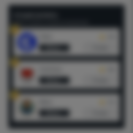
ЛУЧШИЕ КАППЕРЫ
Рейтинг основан на оценках пользователей
1
Trekor
4.94
Обзор
Отзывы
2
FormCrave
4.86
Обзор
Отзывы
3
Murev
4.76
Обзор
Отзывы