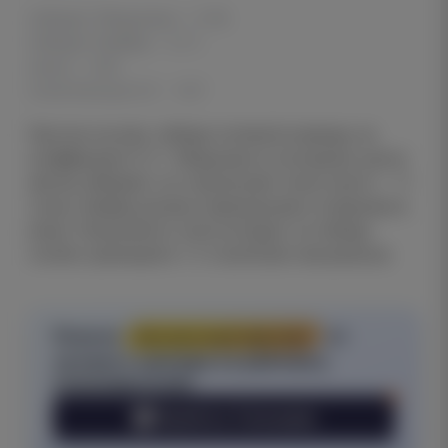
победит Эйндховен – 3,18;
победит Камбур – 2,11;
ничья – 3,62;
тотал больше 2,5 – 1,67.
Прогноз на игру: победа гостевой команды за
коэффициент 2,11. Эйндховен в последних шести
матчах забивает, но и пропускает очень много – 11
голов. Камбур должен переигрывать соперника в
атаке. Разгромного счета не будет, но победа
гостей с разницей в 1-2 гола более чем реальна.
Получи
бесплатный прогноз
от
лучшего каппера по рейтингу
пользователей
Перейти в Телеграмм