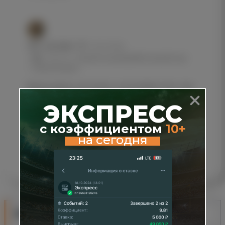
781_saroyan
2 часа назад
Имя
Ответ на:
Спасибо за разбор👍Посоветуйте где
можно больше …
Emai
Можно випку у него взять, она копейки стоит, там
больше матчей и разборов тоже
ЭКСПРЕСС
Ответить
с коэффициентом
10+
на сегодня
Имя
Emai
NEWS FEED