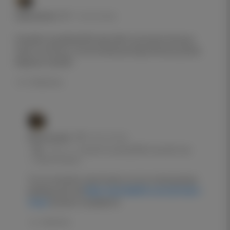
Зуказанов
11 часов назад
Спасибо за разбор👍Посоветуйте где можно больше
такого почитать, хочется меньше воды больше дела))
Заранее спасибо
Ответить
Ghazaryann
8 часов назад
Имя
Ответ на:
Спасибо за разбор👍Посоветуйте где
можно больше …
Emai
Тут не так много прогнозов, но есть полноценные
разборы матчей
https://sportball24.com/en/trekor-
otzyv/
Должно понравится
Ответить