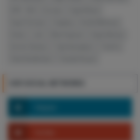
EURO - 2024
Eurocups
Gegard Musasi
Giogrio Petrosyan
Grappling
Henrikh Mkhitaryan
Hockey
Judo
Marat Grigoryan
Sargis Adamyan
Summer Olympics
Tigran Barseghyan
Transfers
Vahan Bichakhchyan
Varazdat Haroyan
OUR SOCIAL NETWORKS
Telegram
YouTube