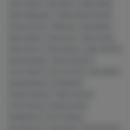
Лукас Селараян
Арен Акопян
Андрэ Кализир
Ованес Амбарцумян
Норберто Бриаско-Балекян
Тяжелая атлетика
Кикбоксинг
Эдгар Бабаян
Карен Чухаджян
Артур Галоян
Карен Хачанов
Камо Оганесян
Геворк Саркисян
Эдмен Шахбазян
Дарон Искендерян
Авентис Авентисян
Энтони Туманян
Грант-Леон Ранос
Арас Озбилис
Эдуард Багринцев
Гор Манвелян
Чемпионат Армении
Армен Оганнисян
Степан Оганесян
Фигурное катание
Жирайр Шагоян
Arman Tsarukyan
Artur Aleksanyan
Edgar Sevikyan
Eduard Spertsyan