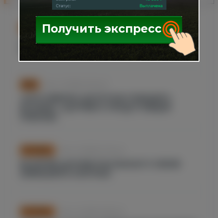
Получить экспресс
Nov. 14, 2024, 10:16 p.m.
FOOTBALL
ЛИГА НАЦИЙ: ДОМИНАЦИЯ АРМЕНИИ НАД
ФАРЕРАМИ НЕ ПРИНЕСЛА РЕЗУЛЬТАТА
Nov. 14, 2024, 6:24 p.m.
MMA
«ХОЧУ ИМЕННО ДОСРОЧНО ПОБЕДИТЬ
ИСЛАМА»: ЦАРУКЯН О ПРЕДСТОЯЩЕМ
РЕВАНШЕ
Nov. 14, 2024, 6:13 p.m.
FOOTBALL
ВАЛЕРИЙ ЦАРУКЯН РАССКАЗАЛ О СВОИХ
АМБИЦИЯХ В СБОРНЫХ
Nov. 14, 2024, 6:04 p.m.
FOOTBALL