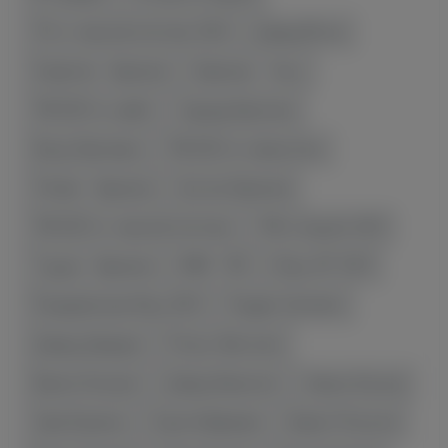
ЧЕ по тяжелой атлетике 2024
Давид Мгоян
Хорватия - Армения
Армения - Уэльс
ЧМ 2023 по самбо
Эдуард Вартанян
Артур Авагимян
ЧМ 2023 по гимнастике
Латвия - Армения
Футзал Армении
ЧМ 2023 по тяжелой атлетике
ЧМ по борьбе 2023
Турция - Армения
ARM - CRO
Игры СНГ 2023
Панармянские Игры 2023
Людвиг Шолинян
Давид Давидян
Петрос Аветисян
Вартан Асатрян
Давид Аванесян
Ованес Бачков
Эрик Базинян
Хорен Байрамян
Армен Петросян