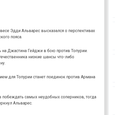
 весе Эдди Альварес высказался о перспективах
кого пояса.
ь на Джастина Гейджи в бою против Топурии.
отечественника низкие шансы что-либо
ну.
ием для Топурии станет поединок против Армана
тов побеждать самых неудобных соперников, тогда
еркнул Альварес.