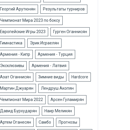
Георгий Арутюнян
Результаты турниров
Чемпионат Мира 2023 по боксу
Европейские Игры 2023
Гурген Оганнисян
Гимнастика
Эрик Исраелян
Армения - Кипр
Армения - Турция
Эксклюзивы
Армения - Латвия
Азат Оганнисян
Зимние виды
Hardcore
Мартин Джуарян
Лендруш Акопян
Чемпионат Мира 2022
Арсен Гуламирян
Давид Бурхударян
Наир Меликян
Артем Оганесян
Самбо
Прогнозы