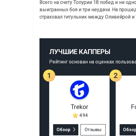
Всего на счету Топурии 18 побед и ни одн
выигранных боя и три неудачи. На прош
страховал титульник между Оливейрой и 
ЛУЧШИЕ КАППЕРЫ
Рейтинг основан на оценках пользов
1
2
Trekor
F
4.94
Обзор
Отзывы
Обзо