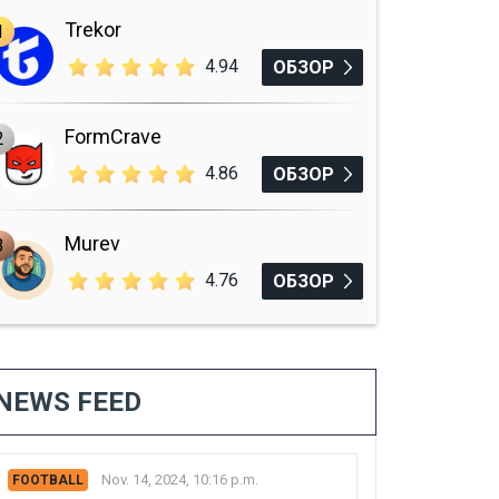
Trekor
1
4.94
ОБЗОР
FormCrave
2
4.86
ОБЗОР
Murev
3
4.76
ОБЗОР
NEWS FEED
Nov. 14, 2024, 10:16 p.m.
FOOTBALL