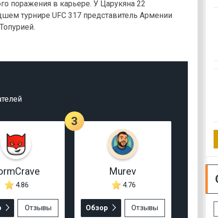
ого поражения в карьере. У Царукяна 22
едшем турнире UFC 317 представитель Армении
Топурией.
ателей
3
ormCrave
Murev
4.86
4.76
р
Отзывы
Обзор
Отзывы