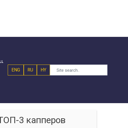
LL
ENG
RU
HY
ТОП-3 капперов