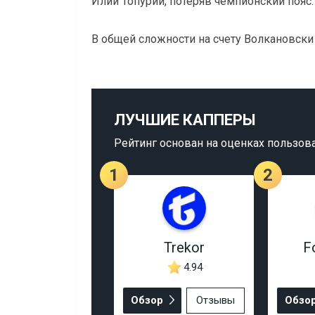
Илии Топурии, потеряв чемпионский пояс.
В общей сложности на счету Волкановски
ЛУЧШИЕ КАППЕРЫ
Рейтинг основан на оценках пользов
1
2
Trekor
F
4.94
Обзор
Отзывы
Обзо