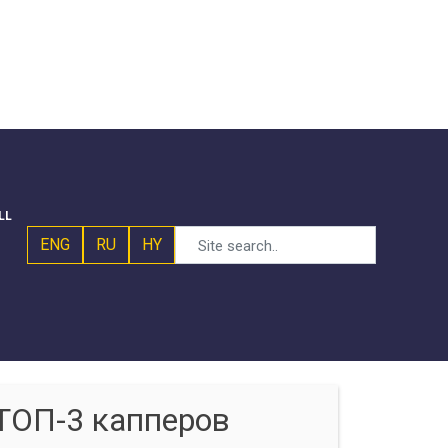
LL
ENG
RU
HY
ТОП-3 капперов