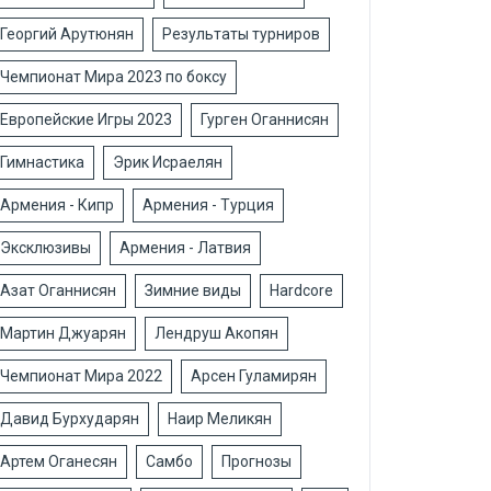
Георгий Арутюнян
Результаты турниров
Чемпионат Мира 2023 по боксу
Европейские Игры 2023
Гурген Оганнисян
Гимнастика
Эрик Исраелян
Армения - Кипр
Армения - Турция
Эксклюзивы
Армения - Латвия
Азат Оганнисян
Зимние виды
Hardcore
Мартин Джуарян
Лендруш Акопян
Чемпионат Мира 2022
Арсен Гуламирян
Давид Бурхударян
Наир Меликян
Артем Оганесян
Самбо
Прогнозы