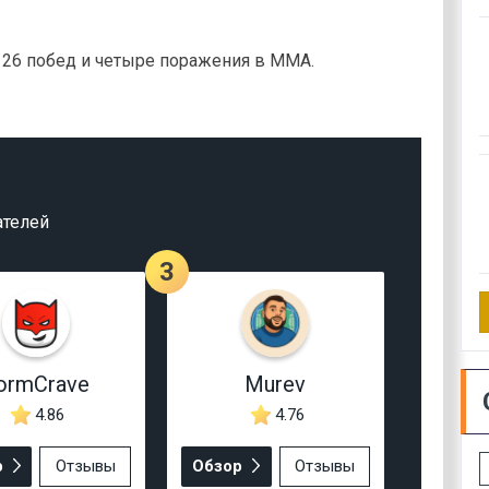
 26 побед и четыре поражения в ММА.
ателей
3
ormCrave
Murev
4.86
4.76
р
Отзывы
Обзор
Отзывы