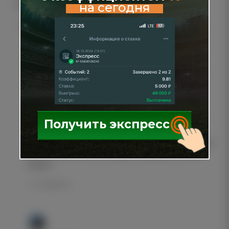
на сегодня
market, понятное дело которые нормально играют))
Ответить
Нарек
8 часов назад
Имя
Ответ на:
Посоветуйте где можно найти норм
прогнозы …
Emai
Тут есть смолы в подписке
Получить экспресс
https://sportball24.com/en/trekor-otzyv/
.
Проходимость точно не скажу, там подписка навсегда
дается, так что статке не веду. Ну процентов 60-65
выдает
Ответить