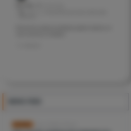
Max Max
3 часа назад
Имя
Ответ на:
Посоветуйте где можно найти норм
прогнозы …
Emai
И бесплатно видел в разборах давал на фолы, не
часто конечно, но бывает
Ответить
Имя
Emai
NEWS FEED
Nov. 14, 2024, 10:16 p.m.
FOOTBALL