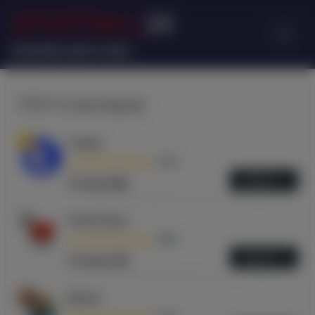
SPORTBALL
24
Armenian sports news
ТОП-3 капперов
1
Trekor
4.94
ОБЗОР
Отзывы (86)
2
FormCrave
4.86
ОБЗОР
Отзывы (30)
3
Murev