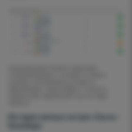
Тренер Вальериен Исмаэль продолжает
экспериментировать с составом, но травм у
ключевых исполнителей на сегодня не
зафиксировано. Снежный фронт: готовность
лидеров атаки и физический тонус выглядят
нацельно.
История личных встреч Эльче -
Блэкберн