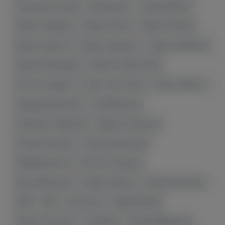
Тяжелая атлетика
Кикбоксинг
Эдгар Бабаян
Карен Чухаджян
Артур Галоян
Карен Хачанов
Камо Оганесян
Геворк Саркисян
Эдмен Шахбазян
Дарон Искендерян
Авентис Авентисян
Энтони Туманян
Грант-Леон Ранос
Арас Озбилис
Эдуард Багринцев
Гор Манвелян
Чемпионат Армении
Армен Оганнисян
Степан Оганесян
Фигурное катание
Жирайр Шагоян
Arman Tsarukyan
Artur Aleksanyan
Edgar Sevikyan
Eduard Spertsyan
EURO - 2024
Eurocups
Gegard Musasi
Giogrio Petrosyan
Grappling
Henrikh Mkhitaryan