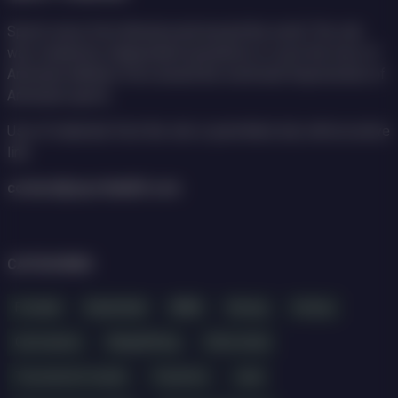
Sports news from Armenia and around the world. The site
was created by independent journalists to cover the lives of
Armenian athletes from around the world and forpromotion of
Armenian sports.
Use of materials from the site is permitted only with an active
link.
contact@sportball24.com
CATEGORIES
Football
Basketball
MMA
Boxing
Hockey
Gymnastics
Weightlifting
Other kinds
Tournament results
Transfers
Judo