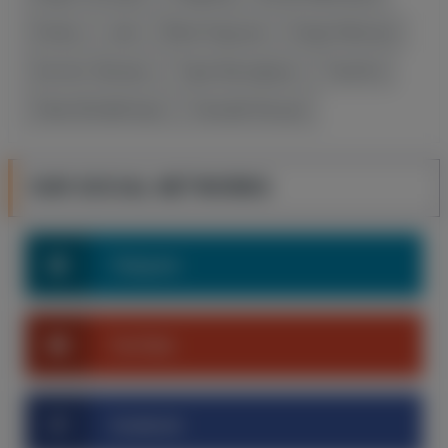
Hockey
Judo
Marat Grigoryan
Sargis Adamyan
Summer Olympics
Tigran Barseghyan
Transfers
Vahan Bichakhchyan
Varazdat Haroyan
OUR SOCIAL NETWORKS
Telegram
YouTube
facebook