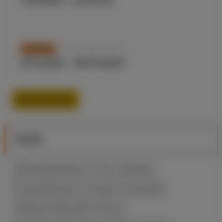
СЛОВЕНИЯ – НОРВЕГИЯ
Nov. 14, 2024, 7:58 p.m.
FOOTBALL
ИРЛАНДИЯ – ФИНЛЯНДИЯ
Еще прогнозы
TAGS
Мелсик Багдасарян
Уэльс - Армения
Георгий Арутюнян
Результаты турниров
Чемпионат Мира 2023 по боксу