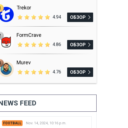
Trekor
1
4.94
ОБЗОР
FormCrave
2
4.86
ОБЗОР
Murev
3
4.76
ОБЗОР
NEWS FEED
Nov. 14, 2024, 10:16 p.m.
FOOTBALL