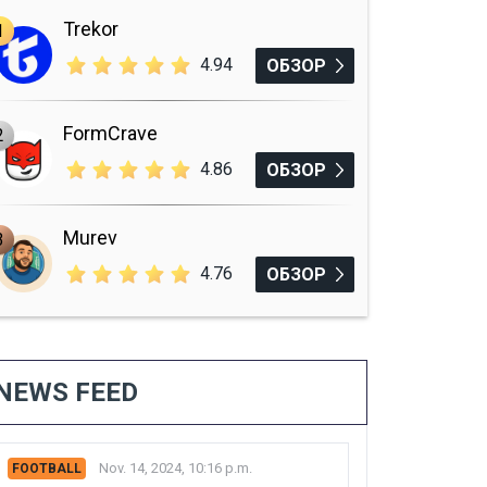
Trekor
1
4.94
ОБЗОР
FormCrave
2
4.86
ОБЗОР
Murev
3
4.76
ОБЗОР
NEWS FEED
Nov. 14, 2024, 10:16 p.m.
FOOTBALL