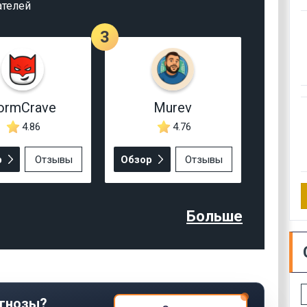
ателей
3
ormCrave
Murev
4.86
4.76
р
Отзывы
Обзор
Отзывы
Больше
гнозы?