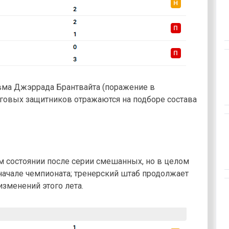
авма Джэррада Брантвайта (поражение в
нговых защитников отражаются на подборе состава
ом состоянии после серии смешанных, но в целом
начале чемпионата; тренерский штаб продолжает
зменений этого лета.