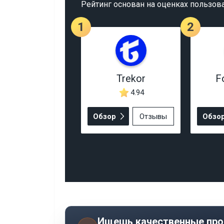
Рейтинг основан на оценках пользов
1
2
Trekor
F
4.94
Обзор
Отзывы
Обзо
Ищешь качественные про