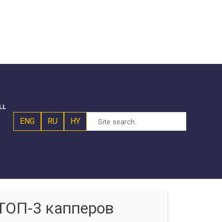
LL
ENG
RU
HY
ТОП-3 капперов