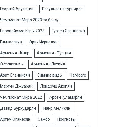
Георгий Арутюнян
Результаты турниров
Чемпионат Мира 2023 по боксу
Европейские Игры 2023
Гурген Оганнисян
Гимнастика
Эрик Исраелян
Армения - Кипр
Армения - Турция
Эксклюзивы
Армения - Латвия
Азат Оганнисян
Зимние виды
Hardcore
Мартин Джуарян
Лендруш Акопян
Чемпионат Мира 2022
Арсен Гуламирян
Давид Бурхударян
Наир Меликян
Артем Оганесян
Самбо
Прогнозы