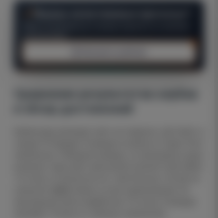
Ищешь качественные прогнозы?
Обрати внимание на топовые проекты по мнению
посетителей
Смотреть рейтинг
Сравнение результатов клубов
и обзор достижений
Фейеноорд проведет матч на стадионе «Де Куйп» в
городе Роттердам. Команда сыграла в 6 турах Лиги
чемпионов. Победила трижды, но проиграла в двух
встречах. Один матч закончился ничьей. Клуб забил
14 голов, но пропустил на 1 мяч больше. Состав не
слишком эффективен в этом соревновании. За
прошедшие матчи заработано 10 очков. Команда
занимает 18 место в таблице чемпионата.