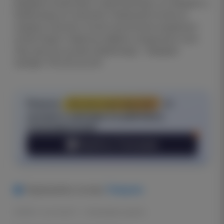
Бавария почувствует сопротивление, но победить у
Фейеноорд не получится. Немецкий состав на
порядок сильнее и после нескольких неудачных
встреч будет стараться набрать упущенные очки.
Наш прогноз на матч Фейеноорд – Бавария:
пройдет ТБ (3,5) за 2,04.
Получи
бесплатный прогноз
от
лучшего каппера по рейтингу
пользователей
Перейти в Телеграмм
Telegram.
Подпишитесь на наш
Author:
Armenian sports
Sportball24