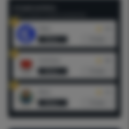
ЛУЧШИЕ КАППЕРЫ
Рейтинг основан на оценках пользователей
1
Trekor
4.94
Обзор
Отзывы
2
FormCrave
4.86
Обзор
Отзывы
3
Murev
4.76
Обзор
Отзывы