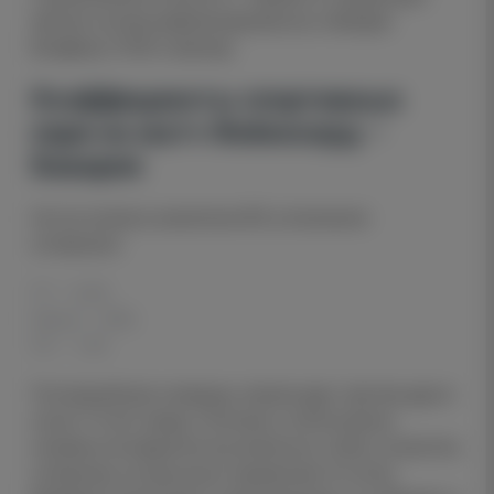
матчах состав реабилитироваться, победив
Бенфика, ПСЖ и Шахтер.
Коэффициенты спортивных
пари на матч Фейеноорд –
Бавария
На эту встречу аналитики БК установили
котировки:
П1 – 6,20;
Ничья – 4,96;
П2 – 1,45.
Последний раз команды играли друг против друга
около 14 лет назад. Поэтому в этой встрече
хозяева постараются выложиться, чтобы отомстить
сопернику за прошлые поражения. В гостях