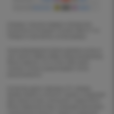
Команда с отрывом лидирует в Бундеслиге.
Коллектив за последние 10 встреч забил 31 гол.
Победил в семи матчах, уступив дважды.
За рассматриваемый отрезок времени состав не
смог одолеть Майнц, Байер и Боруссия Дортмунд.
Можно заметить, что в гостях клубу играть
сложнее. Состав не демонстрирует той же
результативности.
Коллектив удачно стартовал в ЛЧ, победив
Динамо Загреб со счетом 9:2. Однако в следующих
двух матчах состав «споткнулся» о защиту Астон
Вилла и Барселона. Игра с испанцами закончилась
с разгромным счетом 4:1. Однако в следующих