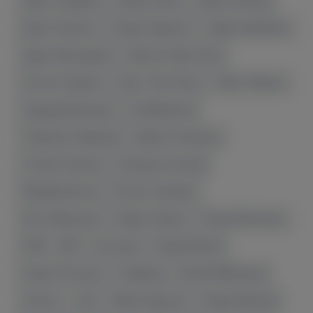
Карен Чухаджян
Артур Галоян
Карен Хачанов
Камо Оганесян
Геворк Саркисян
Эдмен Шахбазян
Дарон Искендерян
Авентис Авентисян
Энтони Туманян
Грант-Леон Ранос
Арас Озбилис
Эдуард Багринцев
Гор Манвелян
Чемпионат Армении
Армен Оганнисян
Степан Оганесян
Фигурное катание
Жирайр Шагоян
Arman Tsarukyan
Artur Aleksanyan
Edgar Sevikyan
Eduard Spertsyan
EURO - 2024
Eurocups
Gegard Musasi
Giogrio Petrosyan
Grappling
Henrikh Mkhitaryan
Hockey
Judo
Marat Grigoryan
Sargis Adamyan