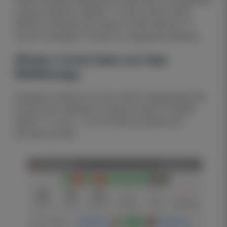
в двух встречах. Забила 17 голов, пропустив 8
мячей в собственные ворота. Клуб накопил 12
очков и занимает 10 место в турнирной таблице.
Обзор статистики состава
Фейеноорд
Команды провели 4 очных матча. Нидерландский
состав смог победить в одной встрече. Клубом
забито 11 голов – по 2,75 мяча в среднем за
противостояние.