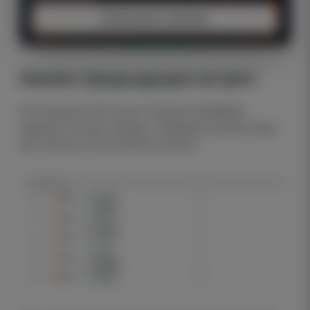
Смотреть рейтинг
Анализ предыдущих встреч
В последних пяти очных встречах Фрайбург
одержал четыре победы, а Вердер выиграл один
раз. Ничьих в этих матчах не было.