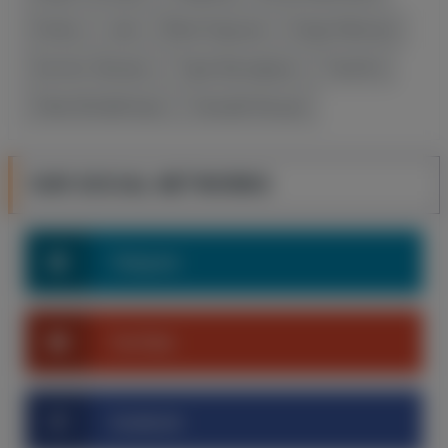
Hockey
Judo
Marat Grigoryan
Sargis Adamyan
Summer Olympics
Tigran Barseghyan
Transfers
Vahan Bichakhchyan
Varazdat Haroyan
OUR SOCIAL NETWORKS
Telegram
YouTube
facebook