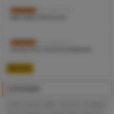
Nov. 14, 2024, 3:32 p.m.
OTHER SPORTS
БКМА БУДЕТ ИГРАТЬ В АХЛ
Nov. 14, 2024, 3:22 p.m.
OTHER SPORTS
РЕЗУЛЬТАТЫ 6 ТУРА ЧЕ ПО ШАХМАТАМ
More news
CATEGORIES
Football
Boxing
MMA
Other sports
Basketball