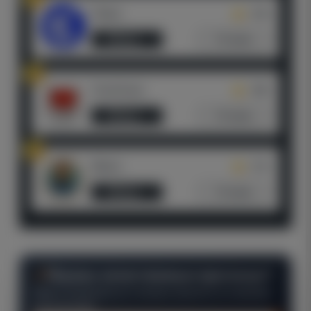
Trekor
4.94
Обзор
Отзывы
2
FormCrave
4.86
Обзор
Отзывы
3
Murev
4.76
Обзор
Отзывы
Ищешь качественные прогнозы?
Обрати внимание на топовые проекты по мнению
посетителей