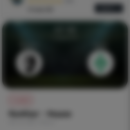
4.76
ОБЗОР
Отзывы (43)
Football
Фрайбург – Вердер
Feb. 20, 2025, 7:09 p.m.