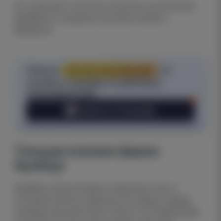
Это указывает на более успешные выступления
Фрайбурга в недавних противостояниях с
Вердером.
Получи
бесплатный прогноз
от
лучшего каппера по рейтингу
пользователей
Перейти в Телеграмм
Текущая игровая форма
Фрайбург
Фрайбург демонстрирует уверенную игру в
последних матчах, одержав три победы подряд.
Команда обыграла Санкт-Паули (1:0), Хайденхайм