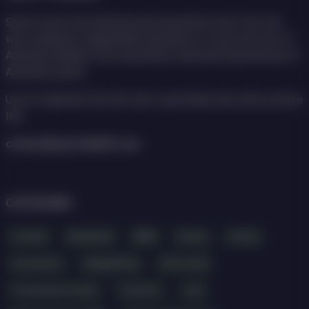
Sports news from Armenia and around the world. The site
was created by independent journalists to cover the lives of
Armenian athletes from around the world and forpromotion of
Armenian sports.
Use of materials from the site is permitted only with an active
link.
contact@sportball24.com
CATEGORIES
Football
Basketball
MMA
Boxing
Hockey
Gymnastics
Weightlifting
Other kinds
Tournament results
Transfers
Judo