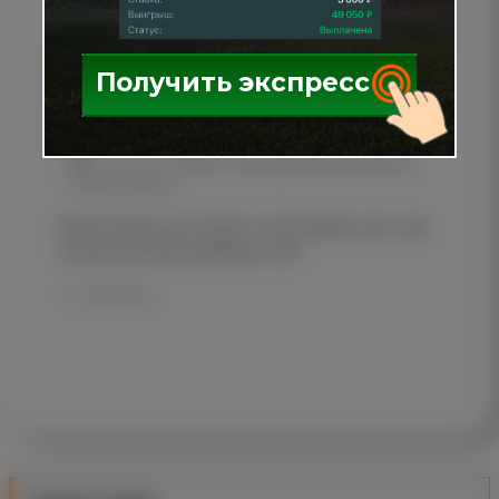
Ответить
Получить экспресс
Masis
1 час назад
Имя
Ответ на:
Спасибо за разбор👍Посоветуйте где
можно больше …
Emai
Можно випку у него взять, она копейки стоит, там
больше матчей и разборов тоже
Ответить
Имя
Emai