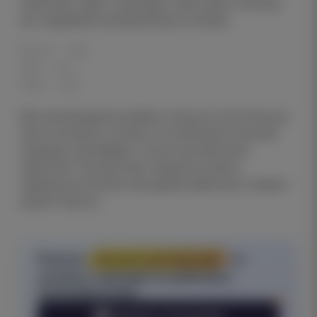
заключать пари с ним будет невыгодно, поэтому
мы подобрали альтернативные исходы:
ТБ 2,5 – 1,78;
ТБ 3 – 2,3;
ТМ 3 – 1,67.
Мы рекомендуем выбрать исход на тотал больше
трех на встречу, потому что встречается сильная
команда и аутсайдер с плохо выстроенной
обороной. Поэтому матч уверенно может
завершиться более чем двумя забитыми голами с
одной стороны.
Получи
бесплатный прогноз
от
лучшего каппера по рейтингу
пользователей
Перейти в Телеграмм