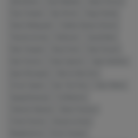
Эрик Базинян
Хорен Байрамян
Армен Петросян
Лукас Селараян
Арен Акопян
Андрэ Кализир
Ованес Амбарцумян
Норберто Бриаско-Балекян
Тяжелая атлетика
Кикбоксинг
Эдгар Бабаян
Карен Чухаджян
Артур Галоян
Карен Хачанов
Камо Оганесян
Геворк Саркисян
Эдмен Шахбазян
Дарон Искендерян
Авентис Авентисян
Энтони Туманян
Грант-Леон Ранос
Арас Озбилис
Эдуард Багринцев
Гор Манвелян
Чемпионат Армении
Армен Оганнисян
Степан Оганесян
Фигурное катание
Жирайр Шагоян
Arman Tsarukyan