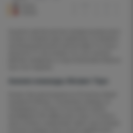
За десять матчей участник турнира выиграл всего
четыре и потерпел одно поражение, что является
неплохим результатом. Фулхэм забил 16 голов и
пропустил 13, чем показал, что у него неплохо
работает нападение, но над построением обороны
еще стоит подумать.
Анализ команды Ипсвич Таун
Ипсвич Таун расположился на 18 строчке общей
турнирной таблицы. Положению команды не
позавидуешь, потому что ее можно считать
аутсайдером. ФК набрал всего лишь 15 очков в
свою копилку и продолжает терять свои позиции.
Поэтому команде нужно срочно зарабатывать