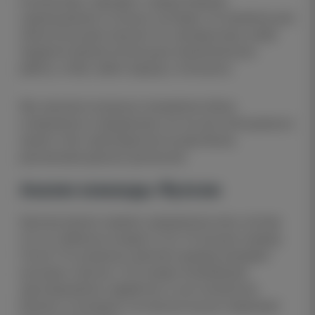
Коллективы подходят к предстоящему
соревнованию в полных составах, что является для
обоих большим плюсом. Но, тренерскому штабу
придется провести большую аналитическую
работу, чтобы найти подход к оппоненту.
Мы изучили основные показатели обоих
соперников и определили, кто из них потенциально
может стать претендентом на два балла,
рассмотрим данные детальнее.
Анализ команды Фулхэм
Фулхэм можно назвать среднячком лиги, потому
что он стабильно входит в топ-10 лучших команд.
После 19 сыгранных матчей команда занимает
восьмую строчку с 29 очками. Ближайший
преследователь заработал то же количество
баллов, а конкурент на строчке выше опережает