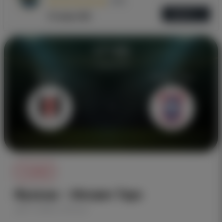
4.76
ОБЗОР
Отзывы (43)
Football
Фулхэм – Ипсвич Таун
Jan. 5, 2025, 2:39 a.m.