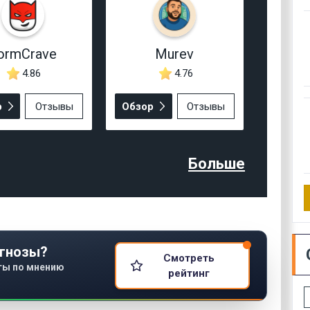
ormCrave
Murev
4.86
4.76
р
Отзывы
Обзор
Отзывы
Больше
гнозы?
Смотреть
ты по мнению
рейтинг