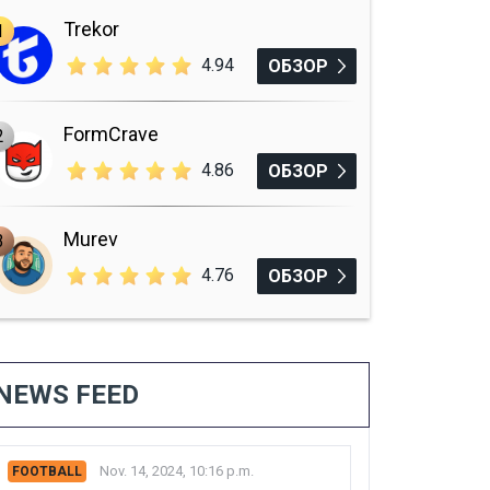
Trekor
1
4.94
ОБЗОР
FormCrave
2
4.86
ОБЗОР
Murev
3
4.76
ОБЗОР
NEWS FEED
Nov. 14, 2024, 10:16 p.m.
FOOTBALL