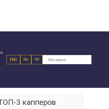
LL
ENG
RU
HY
ТОП-3 капперов