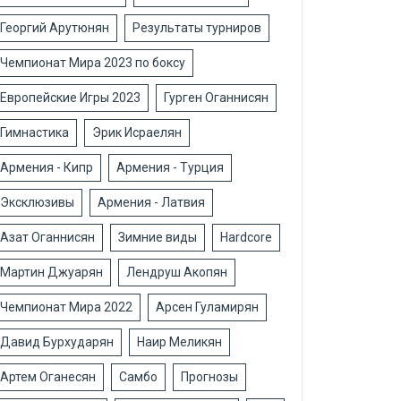
Георгий Арутюнян
Результаты турниров
Чемпионат Мира 2023 по боксу
Европейские Игры 2023
Гурген Оганнисян
Гимнастика
Эрик Исраелян
Армения - Кипр
Армения - Турция
Эксклюзивы
Армения - Латвия
Азат Оганнисян
Зимние виды
Hardcore
Мартин Джуарян
Лендруш Акопян
Чемпионат Мира 2022
Арсен Гуламирян
Давид Бурхударян
Наир Меликян
Артем Оганесян
Самбо
Прогнозы