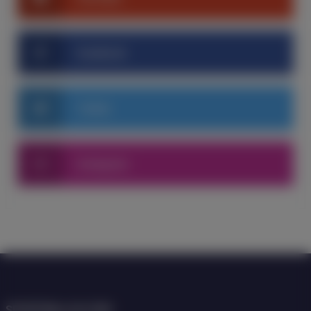
facebook
Twitter
Instagram
SPORTBALL24.COM