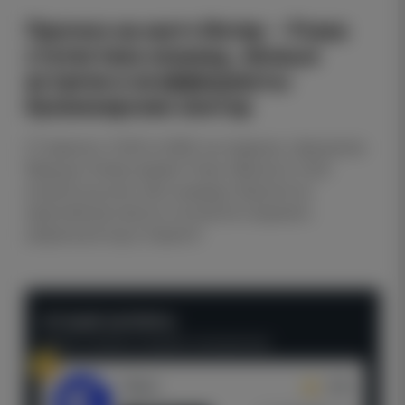
Прогноз на матч Интер – Рома:
статистика команд, личные
встречи и коэффициенты
букмекерских контор
27 апреля в 16:00 по МСК на стадионе «Джузеппе
Меацца» Интер примет Рому. Важность этой
встречи высока: обе команды борются за
европейские места и пытаются сохранить
уверенный ход в Серии А.
ЛУЧШИЕ КАППЕРЫ
Рейтинг основан на оценках пользователей
1
Trekor
4.94