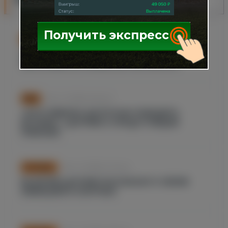
Получить экспресс
Nov. 14, 2024, 10:16 p.m.
FOOTBALL
ЛИГА НАЦИЙ: ДОМИНАЦИЯ АРМЕНИИ НАД
ФАРЕРАМИ НЕ ПРИНЕСЛА РЕЗУЛЬТАТА
Nov. 14, 2024, 6:24 p.m.
MMA
«ХОЧУ ИМЕННО ДОСРОЧНО ПОБЕДИТЬ
ИСЛАМА»: ЦАРУКЯН О ПРЕДСТОЯЩЕМ
РЕВАНШЕ
Nov. 14, 2024, 6:13 p.m.
FOOTBALL
ВАЛЕРИЙ ЦАРУКЯН РАССКАЗАЛ О СВОИХ
АМБИЦИЯХ В СБОРНЫХ