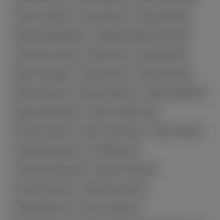
Лукас Селараян
Арен Акопян
Андрэ Кализир
Ованес Амбарцумян
Норберто Бриаско-Балекян
Тяжелая атлетика
Кикбоксинг
Эдгар Бабаян
Карен Чухаджян
Артур Галоян
Карен Хачанов
Камо Оганесян
Геворк Саркисян
Эдмен Шахбазян
Дарон Искендерян
Авентис Авентисян
Энтони Туманян
Грант-Леон Ранос
Арас Озбилис
Эдуард Багринцев
Гор Манвелян
Чемпионат Армении
Армен Оганнисян
Степан Оганесян
Фигурное катание
Жирайр Шагоян
Arman Tsarukyan