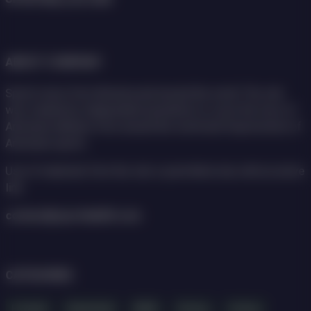
ABOUT COMPANY
Sports news from Armenia and around the world. The site
was created by independent journalists to cover the lives of
Armenian athletes from around the world and forpromotion of
Armenian sports.
Use of materials from the site is permitted only with an active
link.
contact@sportball24.com
CATEGORIES
Football
Basketball
MMA
Boxing
Hockey