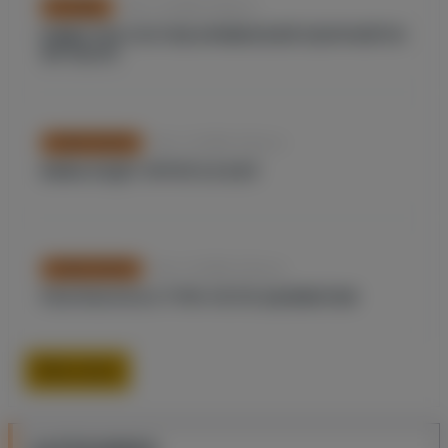
Nov. 14, 2024, 6:04 p.m.
FOOTBALL
ИЗВЕСТЕН СОСТАВ АРМЯНСКОЙ СБОРНОЙ ПО
ФУТБОЛУ.
Nov. 14, 2024, 3:32 p.m.
OTHER SPORTS
БКМА БУДЕТ ИГРАТЬ В АХЛ
Nov. 14, 2024, 3:22 p.m.
OTHER SPORTS
РЕЗУЛЬТАТЫ 6 ТУРА ЧЕ ПО ШАХМАТАМ
More news