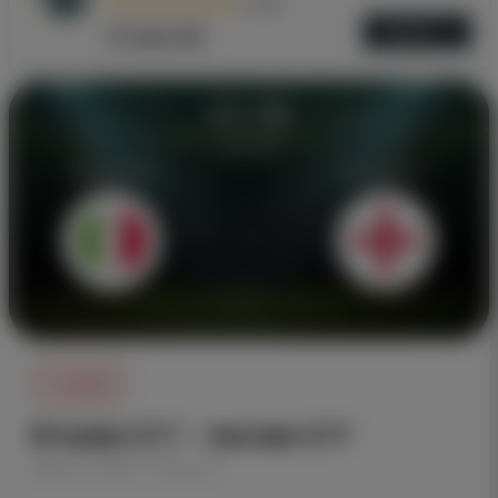
4.76
ОБЗОР
Отзывы (43)
Football
Италия U17 – Англия U17
May 23, 2025, 12:04 p.m.