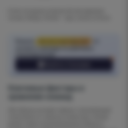
В пяти последних встречах Англия одержала
четыре победы, Италия — одну, ничьих не было.
Получи
бесплатный прогноз
от
лучшего каппера по рейтингу
пользователей
Перейти в Телеграмм
Ключевые факторы и
сравнение команд
Обе сборные выходят в финал с впечатляющей
статистикой, но с разным стилем игры: Италия
делает ставку на организованную оборону и