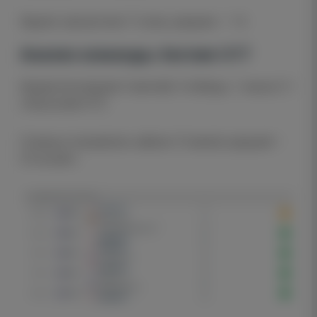
Защита: пропустили 7 голов, среднее — 1.4.
Анализ команды Англия U17
Форма (последние 5 матчей): 4 победы, 1 ничья (1:1
с Бельгией U17).
Голевые показатели: забили 15 мячей, средний —
3.0 за матч.