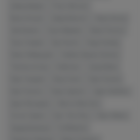
Давид Давидян
Петрос Аветисян
Вартан Асатрян
Давид Аванесян
Ованес Бачков
Эрик Базинян
Хорен Байрамян
Армен Петросян
Лукас Селараян
Арен Акопян
Андрэ Кализир
Ованес Амбарцумян
Норберто Бриаско-Балекян
Тяжелая атлетика
Кикбоксинг
Эдгар Бабаян
Карен Чухаджян
Артур Галоян
Карен Хачанов
Камо Оганесян
Геворк Саркисян
Эдмен Шахбазян
Дарон Искендерян
Авентис Авентисян
Энтони Туманян
Грант-Леон Ранос
Арас Озбилис
Эдуард Багринцев
Гор Манвелян