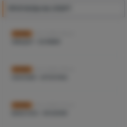
ПРОГНОЗЫ НА СПОРТ
Nov. 14, 2024, 10:23 p.m.
FOOTBALL
ЭКВАДОР – БОЛИВИЯ
Nov. 14, 2024, 10:23 p.m.
FOOTBALL
ПАРАГВАЙ – АРГЕНТИНА
Nov. 14, 2024, 10:17 p.m.
FOOTBALL
ВЕНЕСУЭЛА – БРАЗИЛИЯ