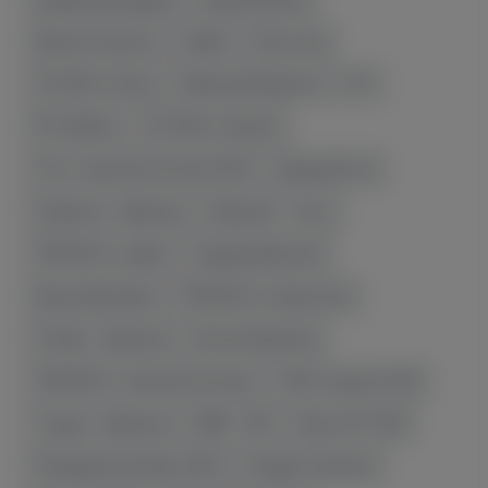
Артем Оганесян
Самбо
Прогнозы
ЧЕ 2024 по боксу
Минеев Исмаилов
UFC
PFL Bellator
ЧЕ 2024 по борьбе
ЧЕ по тяжелой атлетике 2024
Давид Мгоян
Хорватия - Армения
Армения - Уэльс
ЧМ 2023 по самбо
Эдуард Вартанян
Артур Авагимян
ЧМ 2023 по гимнастике
Латвия - Армения
Футзал Армении
ЧМ 2023 по тяжелой атлетике
ЧМ по борьбе 2023
Турция - Армения
ARM - CRO
Игры СНГ 2023
Панармянские Игры 2023
Людвиг Шолинян