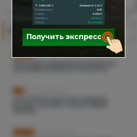
Имя
Emai
NEWS FEED
Получить экспресс
Nov. 14, 2024, 10:16 p.m.
FOOTBALL
ЛИГА НАЦИЙ: ДОМИНАЦИЯ АРМЕНИИ НАД
ФАРЕРАМИ НЕ ПРИНЕСЛА РЕЗУЛЬТАТА
Nov. 14, 2024, 6:24 p.m.
MMA
«ХОЧУ ИМЕННО ДОСРОЧНО ПОБЕДИТЬ
ИСЛАМА»: ЦАРУКЯН О ПРЕДСТОЯЩЕМ
РЕВАНШЕ
Nov. 14, 2024, 6:13 p.m.
FOOTBALL