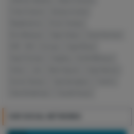
Чемпионат Армении
Армен Оганнисян
Степан Оганесян
Фигурное катание
Жирайр Шагоян
Arman Tsarukyan
Artur Aleksanyan
Edgar Sevikyan
Eduard Spertsyan
EURO - 2024
Eurocups
Gegard Musasi
Giogrio Petrosyan
Grappling
Henrikh Mkhitaryan
Hockey
Judo
Marat Grigoryan
Sargis Adamyan
Summer Olympics
Tigran Barseghyan
Transfers
Vahan Bichakhchyan
Varazdat Haroyan
OUR SOCIAL NETWORKS