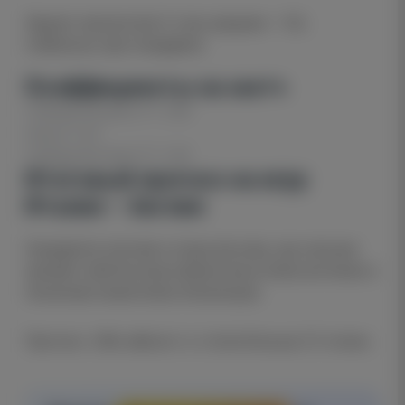
Защита: пропустили 3 гола, среднее — 0.6;
стабильны при стандартах.
Коэффициенты на матч
Победа Италия U17: 2.80
Ничья: 3.20
Победа Англия U17: 2.40
Итоговый прогноз на игру
Италия – Англия
Ожидается плотная и открытая игра, где сильнее
проявят себя быстрые фланговые атаки англичан и
техничная линия атаки итальянцев.
Прогноз: «Обе забьют» и «тотал больше 2.5 голов».