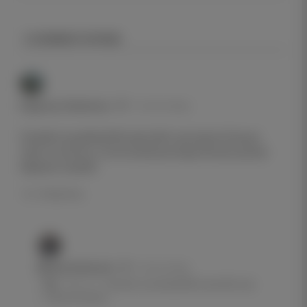
Имя
3
КОММЕНТАРИЕВ
Emai
Evgeniy Dimitriev
11 часов назад
Спасибо за разбор👍Посоветуйте где можно больше
такого почитать, хочется меньше воды больше дела))
Заранее спасибо
Ответить
Witalij Rudnicki
7 часов назад
Имя
Ответ на:
Спасибо за разбор👍Посоветуйте где
можно больше …