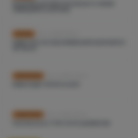
ВАЛЕРИЙ ЦАРУКЯН РАССКАЗАЛ О СВОИХ
АМБИЦИЯХ В СБОРНЫХ
Nov. 14, 2024, 6:04 p.m.
FOOTBALL
ИЗВЕСТЕН СОСТАВ АРМЯНСКОЙ СБОРНОЙ ПО
ФУТБОЛУ.
Nov. 14, 2024, 3:32 p.m.
OTHER SPORTS
БКМА БУДЕТ ИГРАТЬ В АХЛ
Nov. 14, 2024, 3:22 p.m.
OTHER SPORTS
РЕЗУЛЬТАТЫ 6 ТУРА ЧЕ ПО ШАХМАТАМ