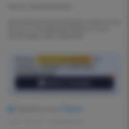
Прогноз: победа Фиорентина.
Дополнительно можно рассмотреть ставку на тотал
больше 2.5, учитывая результативность очных
матчей между этими соперниками.
Получи
бесплатный прогноз
от
лучшего каппера по рейтингу
пользователей
Перейти в Телеграмм
Telegram.
Подпишитесь на наш
Author:
Armenian sports
Sportball24