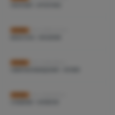
ПАРАГВАЙ – АРГЕНТИНА
Nov. 14, 2024, 10:17 p.m.
FOOTBALL
ВЕНЕСУЭЛА – БРАЗИЛИЯ
Nov. 14, 2024, 8:06 p.m.
FOOTBALL
СЕВЕРНАЯ МАКЕДОНИЯ – ЛАТВИЯ
Nov. 14, 2024, 8:01 p.m.
FOOTBALL
СЛОВЕНИЯ – НОРВЕГИЯ