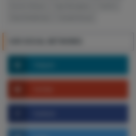
Summer Olympics
Tigran Barseghyan
Transfers
Vahan Bichakhchyan
Varazdat Haroyan
OUR SOCIAL NETWORKS
Telegram
YouTube
facebook