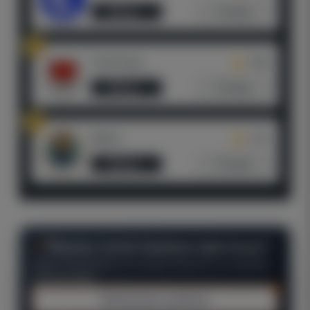
Обзор
Отзывы
2
FormCrave
4.86
Обзор
Отзывы
3
Murev
4.76
Обзор
Отзывы
Ищешь качественные прогнозы?
Обрати внимание на топовые проекты по мнению
посетителей
Смотреть рейтинг