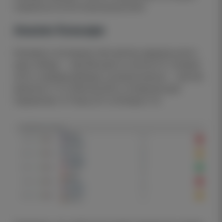
отразиться на итоговом результате.
Анализ Кальяри
Кальяри в последних пяти матчах одержал всего
одну победу — над Монцей со счётом 3:0. Помимо
этого, команда дважды сыграла вничью — против
Дженоа (1:1) и Эмполи (0:0), и потерпела два
поражения: от Ромы (0:1) и Интера (1:3).