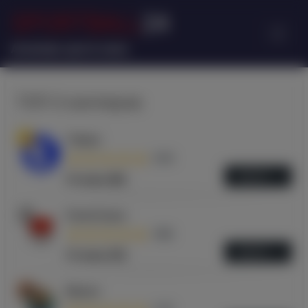
SPORTBALL
24
Armenian sports news
ТОП-3 капперов
1
Trekor
4.94
ОБЗОР
Отзывы (86)
2
FormCrave
4.86
ОБЗОР
Отзывы (30)
3
Murev