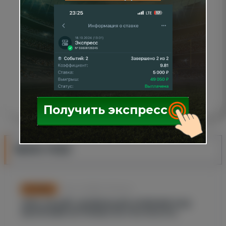
можно больше …
Emai
Можно випку у него взять, она копейки стоит, там
больше матчей и разборов тоже
Ответить
Получить экспресс
Имя
Emai
NEWS FEED
Nov. 14, 2024, 10:16 p.m.
FOOTBALL
ЛИГА НАЦИЙ: ДОМИНАЦИЯ АРМЕНИИ НАД
ФАРЕРАМИ НЕ ПРИНЕСЛА РЕЗУЛЬТАТА