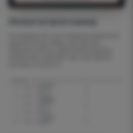
Личные встречи команд
За последние пять очных поединков Фиорентина
одержала четыре победы, ещё один матч
завершился вничью. Самым результативным
оказался матч в мае 2024 года, когда "фиалки"
выиграли со счётом 3:2.