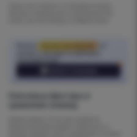
Также стоит отметить, что Кальяри не может
обыграть соперника уже на протяжении пяти
встреч, при этом трижды не забивал вовсе.
Получи
бесплатный прогноз
от
лучшего каппера по рейтингу
пользователей
Перейти в Телеграмм
Ключевые факторы и
сравнение команд
Форма команд к 33-му туру контрастна.
Фиорентина демонстрирует стабильность, а
Кальяри чередует ничьи и поражения, что может