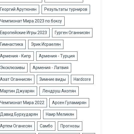
Георгий Арутюнян
Результаты турниров
Чемпионат Мира 2023 по боксу
Европейские Игры 2023
Гурген Оганнисян
Гимнастика
Эрик Исраелян
Армения - Кипр
Армения - Турция
Эксклюзивы
Армения - Латвия
Азат Оганнисян
Зимние виды
Hardcore
Мартин Джуарян
Лендруш Акопян
Чемпионат Мира 2022
Арсен Гуламирян
Давид Бурхударян
Наир Меликян
Артем Оганесян
Самбо
Прогнозы