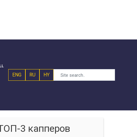
LL
ENG
RU
HY
ТОП-3 капперов