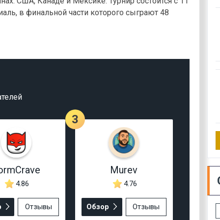
нах: США, Канаде и Мексике. Турнир состоится с 11
иаль, в финальной части которого сыграют 48
ателей
3
ormCrave
Murev
4.86
4.76
р
Отзывы
Обзор
Отзывы