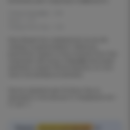
Букмекеры дают следующие коэффициенты:
Победа Кардиффа – 2.80
Ничья – 3.10
Победа Лутон Таун – 2.50
Игра обещает быть напряжённой, так как обе
команды не демонстрируют стабильных
результатов. Однако в очных встречах Лутон Таун
показывает себя лучше, а Кардифф испытывает
проблемы в защите. Вполне вероятно, что гости
смогут как минимум не проиграть.
Прогноз: Двойной шанс X2 (Лутон Таун не
проиграет) и тотал меньше 3.5. Ожидаемый счёт –
0:1 или 1:1.
Получи
бесплатный прогноз
от