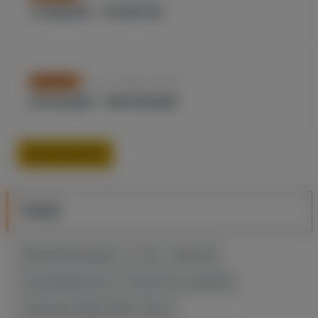
СЛОВЕНИЯ – НОРВЕГИЯ
Nov. 14, 2024, 7:58 p.m.
FOOTBALL
ИРЛАНДИЯ – ФИНЛЯНДИЯ
Еще прогнозы
TAGS
Мелсик Багдасарян
Уэльс - Армения
Георгий Арутюнян
Результаты турниров
Чемпионат Мира 2023 по боксу