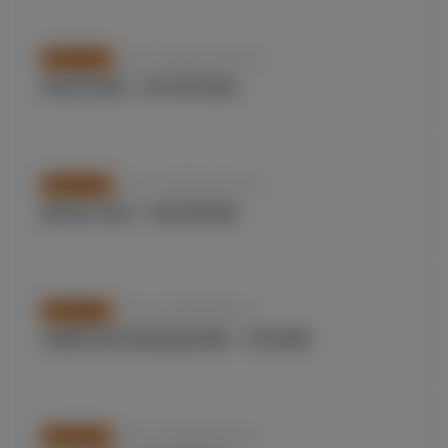
Nov. 14, 2024, 10:23 p.m.
FOOTBALL
ПАРАГВАЙ – АРГЕНТИНА
Nov. 14, 2024, 10:17 p.m.
FOOTBALL
ВЕНЕСУЭЛА – БРАЗИЛИЯ
Nov. 14, 2024, 8:06 p.m.
FOOTBALL
СЕВЕРНАЯ МАКЕДОНИЯ – ЛАТВИЯ
Nov. 14, 2024, 8:01 p.m.
FOOTBALL