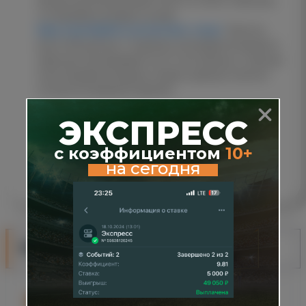
процентов 90 мошенники. Если ты только стартуешь,
то попробуй последить за ним
https://sportball24.com/en/trekor-otzyv/
. Там есть
много бесплатных + подписку оплачивается разово и
навсегда. Как минимум ты ее точно убьешь, а там уже
если понравится будешь следить дальше, если нет
останется халявная подписка
Ответить
ЭКСПРЕСС
с коэффициентом
10+
на сегодня
Имя
Emai
NEWS FEED
Nov. 14, 2024, 10:16 p.m.
FOOTBALL