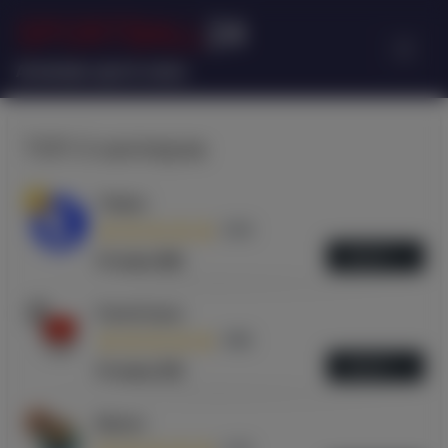
SPORTBALL
24
Armenian sports news
ТОП-3 капперов
1
Trekor
4.94
ОБЗОР
Отзывы (86)
2
FormCrave
4.86
ОБЗОР
Отзывы (30)
3
Murev