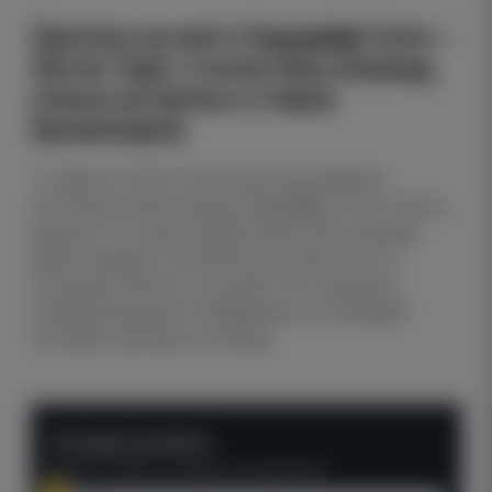
Прогноз на матч Кардифф Сити –
Лутон Таун: статистика команд,
очные встречи и ставки
букмекеров
11 марта в 22:45 по московскому времени
состоится встреча между Кардифф и Лутон Таун в
рамках 37-го тура Чемпионшипа. Обе команды
демонстрируют нестабильные результаты в
последних матчах, что делает этот поединок
непредсказуемым. Разберёмся, кто обладает
лучшими шансами на победу.
ЛУЧШИЕ КАППЕРЫ
Рейтинг основан на оценках пользователей