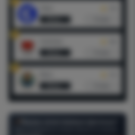
1
Trekor
4.94
Обзор
Отзывы
2
FormCrave
4.86
Обзор
Отзывы
3
Murev
4.76
Обзор
Отзывы
Ищешь качественные прогнозы?
Обрати внимание на топовые проекты по мнению