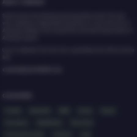
ABOUT COMPANY
Sports news from Armenia and around the world. The site
was created by independent journalists to cover the lives of
Armenian athletes from around the world and forpromotion of
Armenian sports.
Use of materials from the site is permitted only with an active
link.
contact@sportball24.com
CATEGORIES
Football
Basketball
MMA
Boxing
Hockey
Gymnastics
Weightlifting
Other kinds
Tournament results
Transfers
Judo