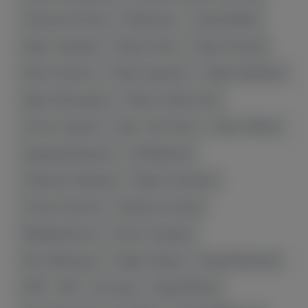
Тяжелая атлетика
Кикбоксинг
Эдгар Бабаян
Карен Чухаджян
Артур Галоян
Карен Хачанов
Камо Оганесян
Геворк Саркисян
Эдмен Шахбазян
Дарон Искендерян
Авентис Авентисян
Энтони Туманян
Грант-Леон Ранос
Арас Озбилис
Эдуард Багринцев
Гор Манвелян
Чемпионат Армении
Армен Оганнисян
Степан Оганесян
Фигурное катание
Жирайр Шагоян
Arman Tsarukyan
Artur Aleksanyan
Edgar Sevikyan
Eduard Spertsyan
EURO - 2024
Eurocups
Gegard Musasi