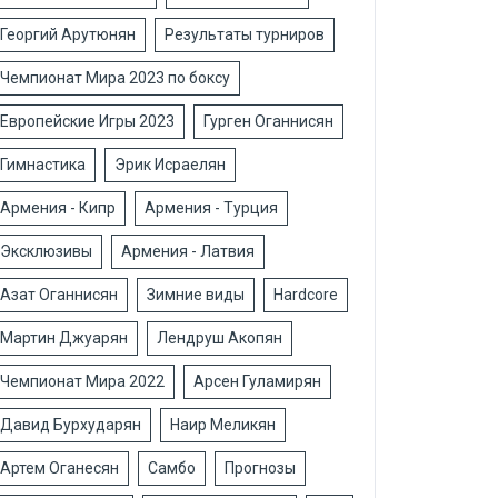
Георгий Арутюнян
Результаты турниров
Чемпионат Мира 2023 по боксу
Европейские Игры 2023
Гурген Оганнисян
Гимнастика
Эрик Исраелян
Армения - Кипр
Армения - Турция
Эксклюзивы
Армения - Латвия
Азат Оганнисян
Зимние виды
Hardcore
Мартин Джуарян
Лендруш Акопян
Чемпионат Мира 2022
Арсен Гуламирян
Давид Бурхударян
Наир Меликян
Артем Оганесян
Самбо
Прогнозы