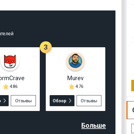
ателей
3
ormCrave
Murev
4.86
4.76
р
Отзывы
Обзор
Отзывы
Больше