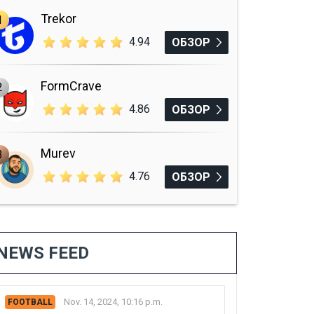
Trekor
1
4.94
ОБЗОР
FormCrave
2
4.86
ОБЗОР
Murev
3
4.76
ОБЗОР
NEWS FEED
Nov. 14, 2024, 10:16 p.m.
FOOTBALL