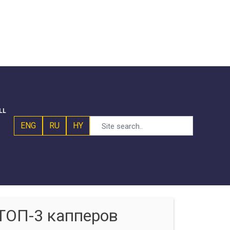
LL
ENG
RU
HY
ТОП-3 капперов