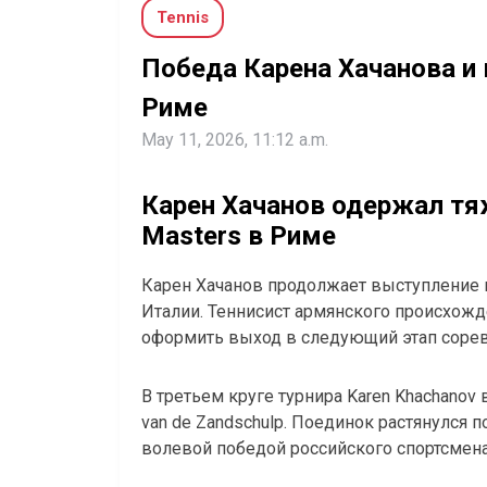
Tennis
Победа Карена Хачанова и 
Риме
May 11, 2026, 11:12 a.m.
Карен Хачанов одержал тя
Masters в Риме
Карен Хачанов продолжает выступление н
Италии. Теннисист армянского происхожд
оформить выход в следующий этап соре
В третьем круге турнира Karen Khachanov
van de Zandschulp. Поединок растянулся п
волевой победой российского спортсмена