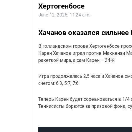
Хертогенбосе
June 12, 2025, 11:24 a.m.
Хачанов оказался сильнее
В голландском городе Хертогенбосе прохо
Карен Хачанов играл против Маккензи Ма
ракеткой мира, а сам Карен – 24-й.
Игра продолжалась 2,5 часа и Хачанов см
счетом: 6:3, 5:7, 7:6.
Теперь Карен будет соревноваться в 1/4 ф
Теннисисты борются за призовой фонд, с