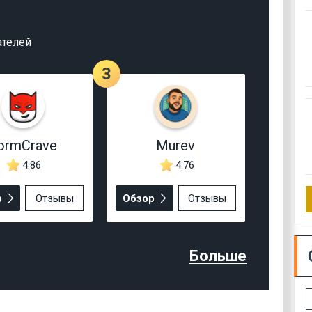
ателей
3
ormCrave
Murev
4.86
4.76
р
Отзывы
Обзор
Отзывы
Больше