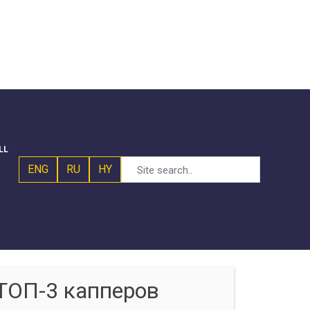
LL
ENG
RU
HY
ТОП-3 капперов