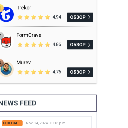
Trekor
1
4.94
ОБЗОР
FormCrave
2
4.86
ОБЗОР
Murev
3
4.76
ОБЗОР
NEWS FEED
Nov. 14, 2024, 10:16 p.m.
FOOTBALL