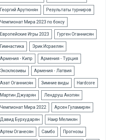
Георгий Арутюнян
Результаты турниров
Чемпионат Мира 2023 по боксу
Европейские Игры 2023
Гурген Оганнисян
Гимнастика
Эрик Исраелян
Армения - Кипр
Армения - Турция
Эксклюзивы
Армения - Латвия
Азат Оганнисян
Зимние виды
Hardcore
Мартин Джуарян
Лендруш Акопян
Чемпионат Мира 2022
Арсен Гуламирян
Давид Бурхударян
Наир Меликян
Артем Оганесян
Самбо
Прогнозы