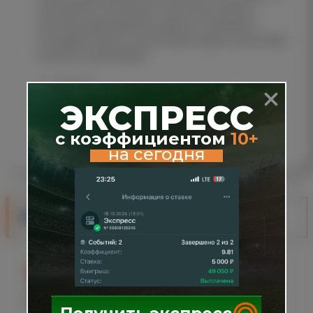
пока приятно. Из хорошего там только линия и
прогнозы прям прикольно даются с описание и
составами. Короче я начал прям следить за матчами,
интересно расписывает
Ответить
ЭКСПРЕСС
с коэффициентом
10+
на сегодня
Имя
Emai
NEWS FEED
Nov. 14, 2024, 10:16 p.m.
FOOTBALL
ЛИГА НАЦИЙ: ДОМИНАЦИЯ АРМЕНИИ НАД
ФАРЕРАМИ НЕ ПРИНЕСЛА РЕЗУЛЬТАТА