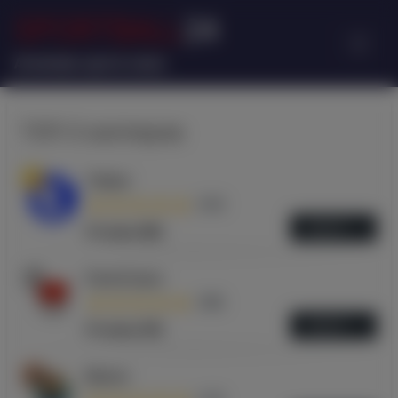
SPORTBALL
24
Armenian sports news
ТОП-3 капперов
1
Trekor
4.94
ОБЗОР
Отзывы (86)
2
FormCrave
4.86
ОБЗОР
Отзывы (30)
3
Murev