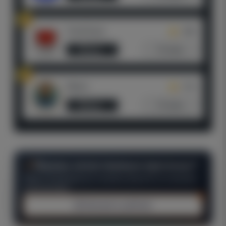
2
FormCrave
4.86
Обзор
Отзывы
3
Murev
4.76
Обзор
Отзывы
Ищешь качественные прогнозы?
Обрати внимание на топовые проекты по мнению
посетителей
Смотреть рейтинг