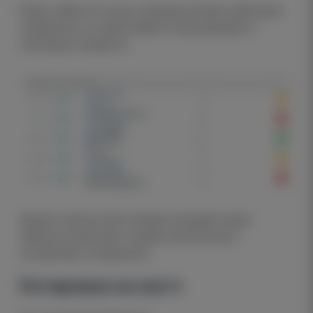
Атака: забито 8 голов, команда активно действует
на флангах, но порой теряет концентрацию в
ключевые моменты.
Защита: пропустили 9 мячей, молодая линия
обороны допускает ошибки при быстрых
контратаках соперников.
Котировки на матч