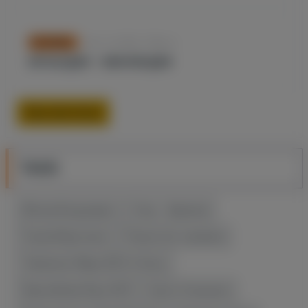
Nov. 14, 2024, 7:58 p.m.
FOOTBALL
ИРЛАНДИЯ – ФИНЛЯНДИЯ
Еще прогнозы
TAGS
Мелсик Багдасарян
Уэльс - Армения
Георгий Арутюнян
Результаты турниров
Чемпионат Мира 2023 по боксу
Европейские Игры 2023
Гурген Оганнисян