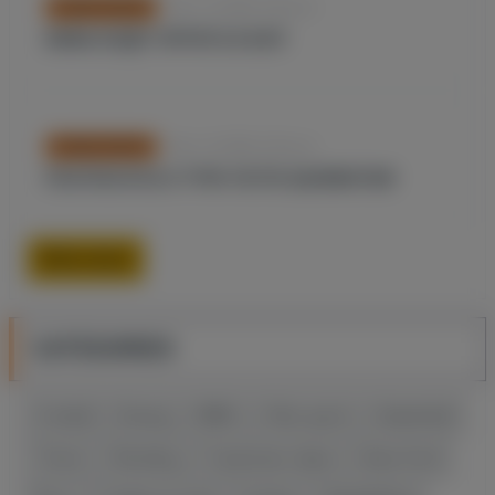
Nov. 14, 2024, 3:32 p.m.
OTHER SPORTS
БКМА БУДЕТ ИГРАТЬ В АХЛ
Nov. 14, 2024, 3:22 p.m.
OTHER SPORTS
РЕЗУЛЬТАТЫ 6 ТУРА ЧЕ ПО ШАХМАТАМ
More news
CATEGORIES
Football
Boxing
MMA
Other sports
Basketball
Tennis
Wrestling
Стратегии ставок
News Feed