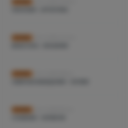
Nov. 14, 2024, 10:23 p.m.
FOOTBALL
ПАРАГВАЙ – АРГЕНТИНА
Nov. 14, 2024, 10:17 p.m.
FOOTBALL
ВЕНЕСУЭЛА – БРАЗИЛИЯ
Nov. 14, 2024, 8:06 p.m.
FOOTBALL
СЕВЕРНАЯ МАКЕДОНИЯ – ЛАТВИЯ
Nov. 14, 2024, 8:01 p.m.
FOOTBALL
СЛОВЕНИЯ – НОРВЕГИЯ