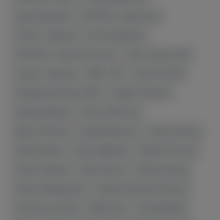
Артур Авагимян
ЧМ 2023 по гимнастике
Латвия - Армения
Футзал Армении
ЧМ 2023 по тяжелой атлетике
ЧМ по борьбе 2023
Турция - Армения
ARM - CRO
Игры СНГ 2023
Панармянские Игры 2023
Людвиг Шолинян
Давид Давидян
Петрос Аветисян
Вартан Асатрян
Давид Аванесян
Ованес Бачков
Эрик Базинян
Хорен Байрамян
Армен Петросян
Лукас Селараян
Арен Акопян
Андрэ Кализир
Ованес Амбарцумян
Норберто Бриаско-Балекян
Тяжелая атлетика
Кикбоксинг
Эдгар Бабаян