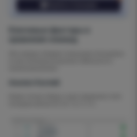
Перейти в Телеграмм
Ключевые факторы и
сравнение команд
Обе команды обладают атакующим потенциалом,
но при этом разным уровнем стабильности и
игровой дисциплины.
Анализ Каспий
Форма: четыре победы и одно поражение в пяти
последних матчах (3:0, 4:0, 1:2, 2:1, 3:1).