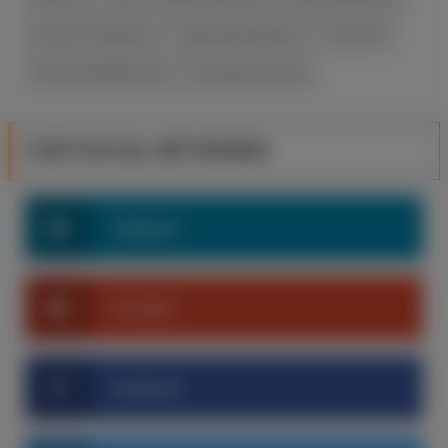
Summer Olympics
Tigran Barseghyan
Transfers
Vahan Bichakhchyan
Varazdat Haroyan
OUR SOCIAL NETWORKS
Telegram
YouTube
facebook