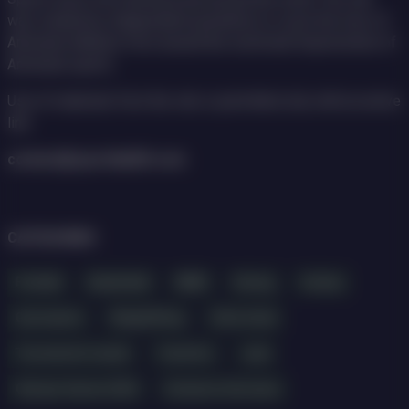
was created by independent journalists to cover the lives of
Armenian athletes from around the world and forpromotion of
Armenian sports.
Use of materials from the site is permitted only with an active
link.
contact@sportball24.com
CATEGORIES
Football
Basketball
MMA
Boxing
Hockey
Gymnastics
Weightlifting
Other kinds
Tournament results
Transfers
Judo
Olympic Games 2024
Exclusive interviews