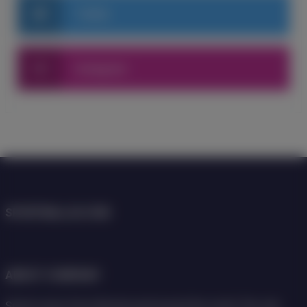
Twitter
Instagram
SPORTBALL24.COM
ABOUT COMPANY
Sports news from Armenia and around the world. The site