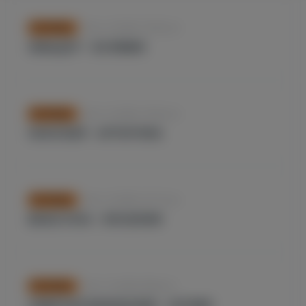
Nov. 14, 2024, 10:23 p.m.
FOOTBALL
ЭКВАДОР – БОЛИВИЯ
Nov. 14, 2024, 10:23 p.m.
FOOTBALL
ПАРАГВАЙ – АРГЕНТИНА
Nov. 14, 2024, 10:17 p.m.
FOOTBALL
ВЕНЕСУЭЛА – БРАЗИЛИЯ
Nov. 14, 2024, 8:06 p.m.
FOOTBALL
СЕВЕРНАЯ МАКЕДОНИЯ – ЛАТВИЯ