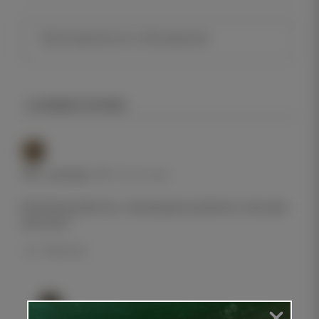
Имя
2
КОММЕНТАРИЕВ
Emai
781_saroyan
5 часов назад
Пробовали работать с капперами из рейтинга, там норм
прогнозы?
Ответить