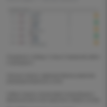
Показатели: 2 победы, 3 ничьи, 0 поражений; забито
6, пропущено 3.
Сильные стороны: надёжная оборона, уверенная
реализация моментов в гостях.
Слабые стороны: иногда теряет концентрацию в
финальной трети поля, недостаток глубины состава.