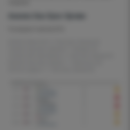
поединка.
Анализ Хан Хунс-Эрчим
Последние 5 матчей (ПЛ):
20.04.25: Brera Ilch 2–2 Хан Хунс-Эрчим (Н)
16.04.25: Хан Хунс-Эрчим 0–1 Хантерс (П)
13.04.25: ФК Улан-Батор 2–1 Хан Хунс-Эрчим (П)
04.04.25: Хан Хунс-Эрчим 1–1 Фальконс (Н)
30.03.25: Дерен 1–1 Хан Хунс-Эрчим (Н)