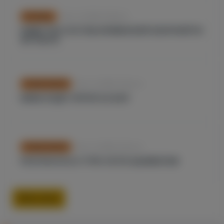
Nov. 14, 2024, 6:04 p.m.
FOOTBALL
ИЗВЕСТЕН СОСТАВ АРМЯНСКОЙ СБОРНОЙ ПО
ФУТБОЛУ.
Nov. 14, 2024, 3:32 p.m.
OTHER SPORTS
БКМА БУДЕТ ИГРАТЬ В АХЛ
Nov. 14, 2024, 3:22 p.m.
OTHER SPORTS
РЕЗУЛЬТАТЫ 6 ТУРА ЧЕ ПО ШАХМАТАМ
More news