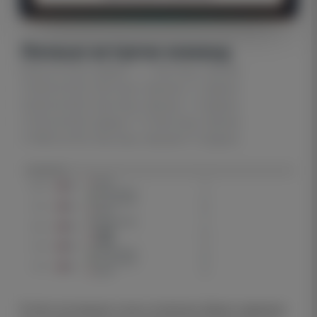
Личные встречи команд
30.03.25 (ПЛ): Дерен 1–1 Хан Хунс-Эрчим
15.09.24 (ПЛ): Хан Хунс-Эрчим 2–2 Дерен
16.05.24 (ПЛ): Хан Хунс-Эрчим 1–6 Дерен
17.03.24 (ПЛ): Дерен 7–0 Хан Хунс-Эрчим
17.08.23 (ПЛ): Хан Хунс-Эрчим 0–0 Дерен
В пяти последних очных встречах Дерен одержал