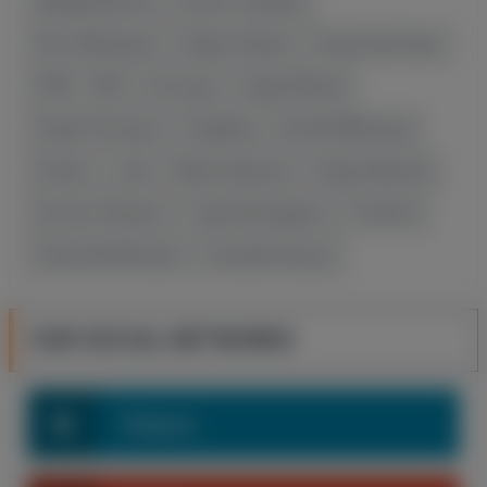
Жирайр Шагоян
Arman Tsarukyan
Artur Aleksanyan
Edgar Sevikyan
Eduard Spertsyan
EURO - 2024
Eurocups
Gegard Musasi
Giogrio Petrosyan
Grappling
Henrikh Mkhitaryan
Hockey
Judo
Marat Grigoryan
Sargis Adamyan
Summer Olympics
Tigran Barseghyan
Transfers
Vahan Bichakhchyan
Varazdat Haroyan
OUR SOCIAL NETWORKS
Telegram