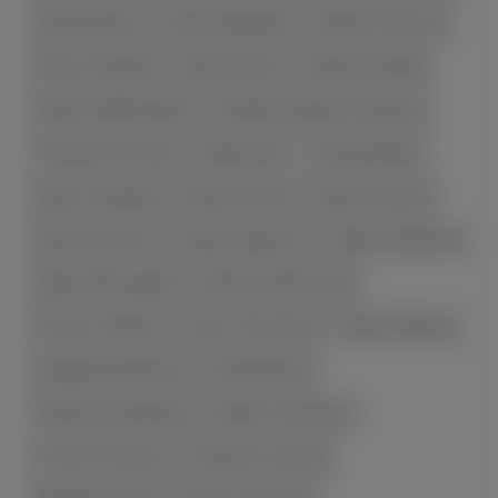
Эрик Базинян
Хорен Байрамян
Армен Петросян
Лукас Селараян
Арен Акопян
Андрэ Кализир
Ованес Амбарцумян
Норберто Бриаско-Балекян
Тяжелая атлетика
Кикбоксинг
Эдгар Бабаян
Карен Чухаджян
Артур Галоян
Карен Хачанов
Камо Оганесян
Геворк Саркисян
Эдмен Шахбазян
Дарон Искендерян
Авентис Авентисян
Энтони Туманян
Грант-Леон Ранос
Арас Озбилис
Эдуард Багринцев
Гор Манвелян
Чемпионат Армении
Армен Оганнисян
Степан Оганесян
Фигурное катание