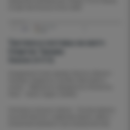
праздновал минимальную победу 1:0 (гол Ниуле),
ни один мяч больше не был забит.
Тактика и составы на матч
Спартак Трнава
Хеккен (4-3-3)
Ожидаемый состав: вратарь Ханссон; оборона —
Свенборг, Андерссон, Свонбек, Бергстрём; в
центре — Мартинссон, Фредрикссон, Йоханссон;
атака — Ниуле, Геддес, Сванбек.
Ключевые сильные стороны — быстрые фланги,
высокий прессинг и надёжная защита, слабые —
возможная уязвимость при позиционной игре.