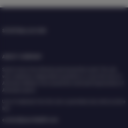
SPORTBALL24.COM
ABOUT COMPANY
Sports news from Armenia and around the world. The site
was created by independent journalists to cover the lives of
Armenian athletes from around the world and forpromotion of
Armenian sports.
Use of materials from the site is permitted only with an active
link.
contact@sportball24.com