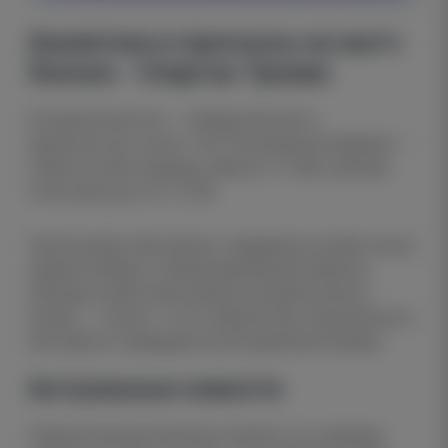
Аналитика и прогнозы на матч
Хеккен - Спартак Трнава
Основной прогноз — победа Хеккена с
вероятностью около 1.60. Рискованный вариант —
ставки на обе команды забьют (~3.50), низовой
тотал меньше 2.5 (~2.20).
Такой выбор обусловлен: поддержка хозяев после
первой победы и сбалансированная оборона.
Низовая ставка обоснована историей личных
встреч — только 1 гол в первой игре. Возможность
обе забьют оправдана после давления Трнавы.
Актуальные новости
Главный тренер Хеккена отметил, что команда