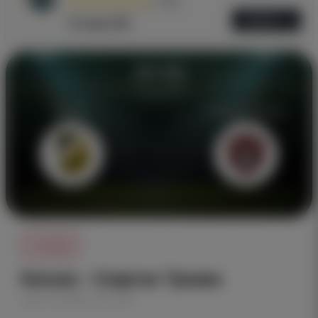
4.76
ОБЗОР
Отзывы (43)
Football
Хеккен - Спартак Трнава
July 16, 2025, 6:51 p.m.