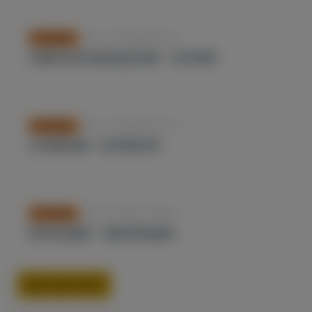
Nov. 14, 2024, 8:06 p.m.
FOOTBALL
СЕВЕРНАЯ МАКЕДОНИЯ – ЛАТВИЯ
Nov. 14, 2024, 8:01 p.m.
FOOTBALL
СЛОВЕНИЯ – НОРВЕГИЯ
Nov. 14, 2024, 7:58 p.m.
FOOTBALL
ИРЛАНДИЯ – ФИНЛЯНДИЯ
Еще прогнозы