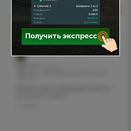
https://sportball24.com/en/trekor-otzyv/
.
Проходимость точно не скажу, там подписка навсегда
дается, так что статке не веду. Ну процентов 60-65
выдает
Получить экспресс
Ответить
Данила
2 часа назад
Имя
Ответ на:
Посоветуйте где можно найти норм
прогнозы …
Emai
И бесплатно видел в разборах давал на фолы, не
часто конечно, но бывает
Ответить