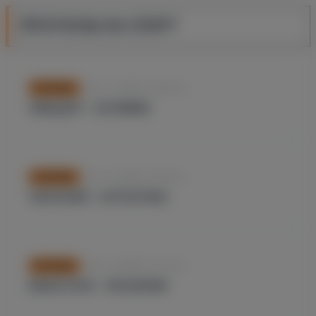
ПРОГНОЗЫ НА СПОРТ
Nov. 14, 2024, 10:23 p.m.
FOOTBALL
ЭКВАДОР – БОЛИВИЯ
Nov. 14, 2024, 10:23 p.m.
FOOTBALL
ПАРАГВАЙ – АРГЕНТИНА
Nov. 14, 2024, 10:17 p.m.
FOOTBALL
ВЕНЕСУЭЛА – БРАЗИЛИЯ