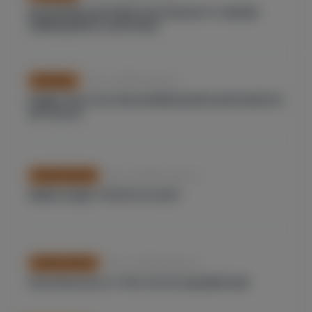
ВАЛЕРИЙ ЦАРУКЯН РАССКАЗАЛ О СВОИХ
АМБИЦИЯХ В СБОРНЫХ
Nov. 14, 2024, 6:04 p.m.
FOOTBALL
ИЗВЕСТЕН СОСТАВ АРМЯНСКОЙ СБОРНОЙ ПО
ФУТБОЛУ.
Nov. 14, 2024, 3:32 p.m.
OTHER SPORTS
БКМА БУДЕТ ИГРАТЬ В АХЛ
Nov. 14, 2024, 3:22 p.m.
OTHER SPORTS
РЕЗУЛЬТАТЫ 6 ТУРА ЧЕ ПО ШАХМАТАМ