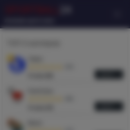
SPORTBALL
24
Armenian sports news
ТОП-3 капперов
1
Trekor
4.94
ОБЗОР
Отзывы (86)
2
FormCrave
4.86
ОБЗОР
Отзывы (30)
3
Murev