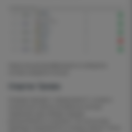
Травм или дисквалификаций не сообщается,
состава ожидается полный.
Спартак Трнава
Команда подходит с поражением 0:1, сыграв в
контрольных матчах нестабильно (четыре
поражения, одна победа). Средняя
результативность на уровне 1.20 очка за игру,
проблемы проявляются в гостевых матчах: только