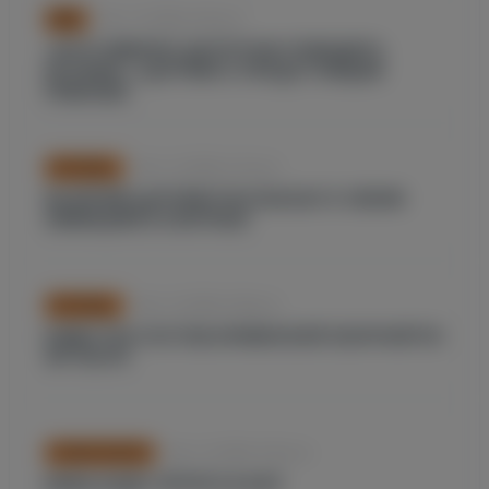
Nov. 14, 2024, 6:24 p.m.
MMA
«ХОЧУ ИМЕННО ДОСРОЧНО ПОБЕДИТЬ
ИСЛАМА»: ЦАРУКЯН О ПРЕДСТОЯЩЕМ
РЕВАНШЕ
Nov. 14, 2024, 6:13 p.m.
FOOTBALL
ВАЛЕРИЙ ЦАРУКЯН РАССКАЗАЛ О СВОИХ
АМБИЦИЯХ В СБОРНЫХ
Nov. 14, 2024, 6:04 p.m.
FOOTBALL
ИЗВЕСТЕН СОСТАВ АРМЯНСКОЙ СБОРНОЙ ПО
ФУТБОЛУ.
Nov. 14, 2024, 3:32 p.m.
OTHER SPORTS
БКМА БУДЕТ ИГРАТЬ В АХЛ