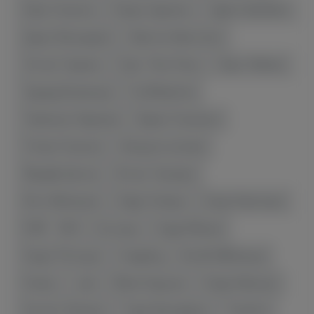
Камо Оганесян
Геворк Саркисян
Эдмен Шахбазян
Дарон Искендерян
Авентис Авентисян
Энтони Туманян
Грант-Леон Ранос
Арас Озбилис
Эдуард Багринцев
Гор Манвелян
Чемпионат Армении
Армен Оганнисян
Степан Оганесян
Фигурное катание
Жирайр Шагоян
Arman Tsarukyan
Artur Aleksanyan
Edgar Sevikyan
Eduard Spertsyan
EURO - 2024
Eurocups
Gegard Musasi
Giogrio Petrosyan
Grappling
Henrikh Mkhitaryan
Hockey
Judo
Marat Grigoryan
Sargis Adamyan
Summer Olympics
Tigran Barseghyan
Transfers