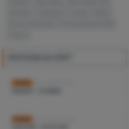
Slopestyle
Figure skating
Winter Olympics 2026
Gymnastics
shooting sport
Fencing
Athletics
Summer Youth Olympics
Pan-Armenian Games 2023
Transfers
ПРОГНОЗЫ НА СПОРТ
Nov. 14, 2024, 10:23 p.m.
FOOTBALL
ЭКВАДОР – БОЛИВИЯ
Nov. 14, 2024, 10:23 p.m.
FOOTBALL
ПАРАГВАЙ – АРГЕНТИНА