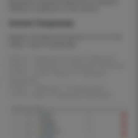
Мотивация: стремится закрепиться в середине
таблицы и оторваться от зоны вылета.
Анализ Панджшер
Форма в последних пяти матчах: П–П–П–Н–П (0
побед, 1 ничья, 4 поражения)
09.05.25 — Панджшер 2:4 Эската (Поражение)
03.05.25 — Истарэшан 2:1 Панджшер (Поражение)
27.04.25 — Хосилот Фархор 2:1 Панджшер
(Поражение)
19.04.25 — Панджшер 1:1 Равшан (Ничья)
11.04.25 — Вахш 2:0 Панджшер (Поражение)