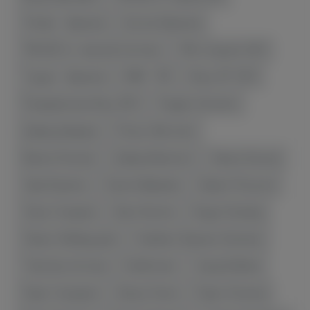
Латвия - Армения
Футзал Армении
ЧМ 2023 по тяжелой атлетике
ЧМ по борьбе 2023
Турция - Армения
ARM - CRO
Игры СНГ 2023
Панармянские Игры 2023
Людвиг Шолинян
Давид Давидян
Петрос Аветисян
Вартан Асатрян
Давид Аванесян
Ованес Бачков
Эрик Базинян
Хорен Байрамян
Армен Петросян
Лукас Селараян
Арен Акопян
Андрэ Кализир
Ованес Амбарцумян
Норберто Бриаско-Балекян
Тяжелая атлетика
Кикбоксинг
Эдгар Бабаян
Карен Чухаджян
Артур Галоян
Карен Хачанов