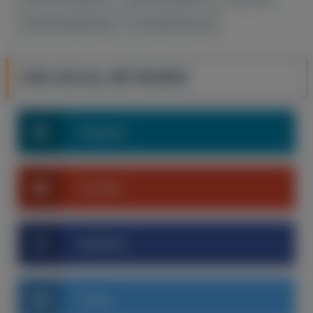
Vahan Bichakhchyan
Varazdat Haroyan
OUR SOCIAL NETWORKS
Telegram
YouTube
facebook
Twitter