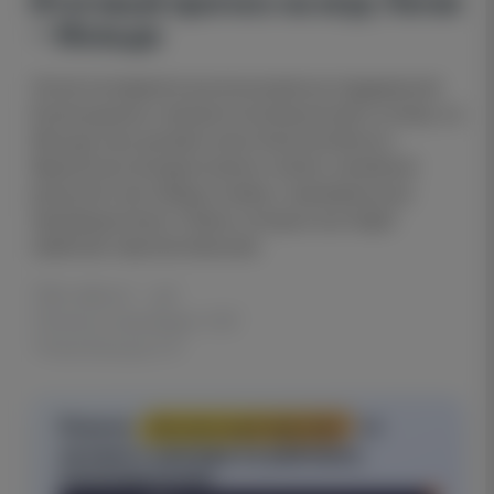
Итоговый прогноз на игру Легия
– Мольде
Легия постарается воспользоваться поддержкой
болельщиков и провести активный матч в атаке, но
Мольде уже доказал свою боеспособность.
Вероятным исходом можно считать ничейный
результат или победу хозяев с минимальным
преимуществом. Ставки, которые выглядят
наиболее перспективными:
"Обе забьют – да"
"Легия не проиграет (1X)"
"Тотал больше 2.5"
Получи
бесплатный прогноз
от
лучшего каппера по рейтингу
пользователей