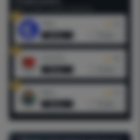
ЛУЧШИЕ КАППЕРЫ
Рейтинг основан на оценках пользователей
1
Trekor
4.94
Обзор
Отзывы
2
FormCrave
4.86
Обзор
Отзывы
3
Murev
4.76
Обзор
Отзывы