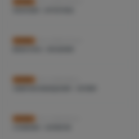
Nov. 14, 2024, 10:23 p.m.
FOOTBALL
ПАРАГВАЙ – АРГЕНТИНА
Nov. 14, 2024, 10:17 p.m.
FOOTBALL
ВЕНЕСУЭЛА – БРАЗИЛИЯ
Nov. 14, 2024, 8:06 p.m.
FOOTBALL
СЕВЕРНАЯ МАКЕДОНИЯ – ЛАТВИЯ
Nov. 14, 2024, 8:01 p.m.
FOOTBALL
СЛОВЕНИЯ – НОРВЕГИЯ