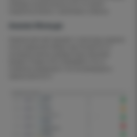
команда сыграла вничью (3:3), что может
свидетельствовать о проблемах в обороне.
Анализ Мольде
Норвежский клуб подходит к ответному поединку
после уверенной победы над Легией (3:2). В
последних матчах команда также обыграла
Шемрок Роверс (2:0) и Хаммарбю (1:0), но
потерпела поражение от тех же ирландцев в
первом матче (0:1).