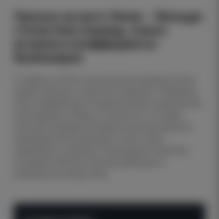
Прогноз на матч Легия – Мольде:
статистика команд, очные
встречи и коэффициенты
букмекеров
13 марта в 23:00 по московскому времени Легия
примет Мольде в ответном поединке 1/8 финала
Лиги конференций. В первой встрече норвежский
клуб одержал победу со счетом 3:2, но теперь
польская команда постарается воспользоваться
преимуществом домашнего поля, чтобы
перевернуть ситуацию. Рассмотрим статистику
последних матчей, ключевые факторы и
возможные исходы игры.