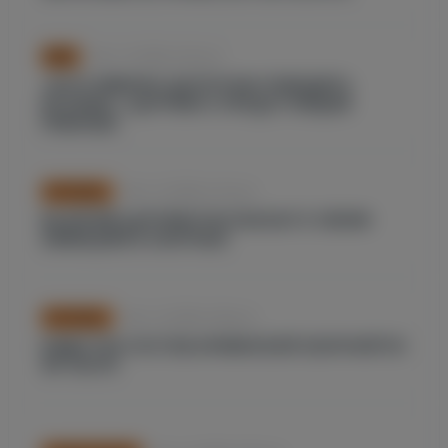
Nov. 14, 2024, 6:24 p.m.
MMA
«ХОЧУ ИМЕННО ДОСРОЧНО ПОБЕДИТЬ
ИСЛАМА»: ЦАРУКЯН О ПРЕДСТОЯЩЕМ
РЕВАНШЕ
Nov. 14, 2024, 6:13 p.m.
FOOTBALL
ВАЛЕРИЙ ЦАРУКЯН РАССКАЗАЛ О СВОИХ
АМБИЦИЯХ В СБОРНЫХ
Nov. 14, 2024, 6:04 p.m.
FOOTBALL
ИЗВЕСТЕН СОСТАВ АРМЯНСКОЙ СБОРНОЙ ПО
ФУТБОЛУ.