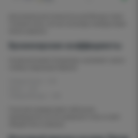
Дополнительной сложностью для Мольде станет
гостевой статус, так как на выезде команда играет
менее уверенно.
Букмекерские коэффициенты
На данный момент букмекеры оценивают шансы
команд следующим образом:
Победа Легии – 2.50
Ничья – 3.40
Победа Мольде – 2.80
Польская команда имеет небольшое
преимущество за счет домашнего поля, но матч
обещает быть упорным.