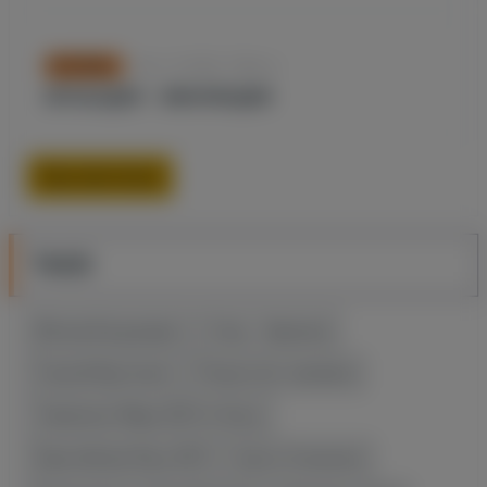
Nov. 14, 2024, 7:58 p.m.
FOOTBALL
ИРЛАНДИЯ – ФИНЛЯНДИЯ
Еще прогнозы
TAGS
Мелсик Багдасарян
Уэльс - Армения
Георгий Арутюнян
Результаты турниров
Чемпионат Мира 2023 по боксу
Европейские Игры 2023
Гурген Оганнисян