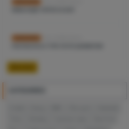
Nov. 14, 2024, 3:32 p.m.
OTHER SPORTS
БКМА БУДЕТ ИГРАТЬ В АХЛ
Nov. 14, 2024, 3:22 p.m.
OTHER SPORTS
РЕЗУЛЬТАТЫ 6 ТУРА ЧЕ ПО ШАХМАТАМ
More news
CATEGORIES
Football
Boxing
MMA
Other sports
Basketball
Tennis
Wrestling
Стратегии ставок
News Feed