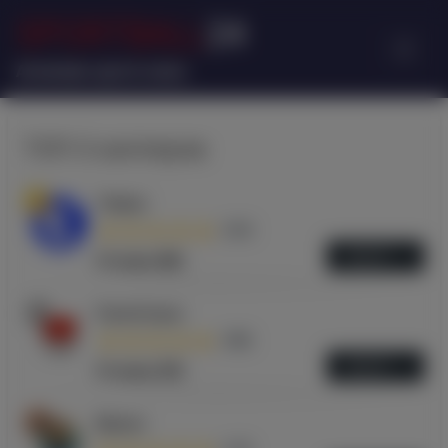
SPORTBALL
24
Armenian sports news
ТОП-3 капперов
1
Trekor
4.94
ОБЗОР
Отзывы (86)
2
FormCrave
4.86
ОБЗОР
Отзывы (30)
3
Murev