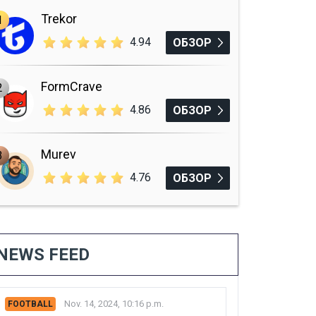
Trekor
1
4.94
ОБЗОР
FormCrave
2
4.86
ОБЗОР
Murev
3
4.76
ОБЗОР
NEWS FEED
Nov. 14, 2024, 10:16 p.m.
FOOTBALL