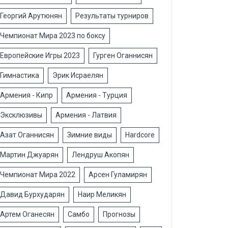
Георгий Арутюнян
Результаты турниров
Чемпионат Мира 2023 по боксу
Европейские Игры 2023
Гурген Оганнисян
Гимнастика
Эрик Исраелян
Армения - Кипр
Армения - Турция
Эксклюзивы
Армения - Латвия
Азат Оганнисян
Зимние виды
Hardcore
Мартин Джуарян
Лендруш Акопян
Чемпионат Мира 2022
Арсен Гуламирян
Давид Бурхударян
Наир Меликян
Артем Оганесян
Самбо
Прогнозы