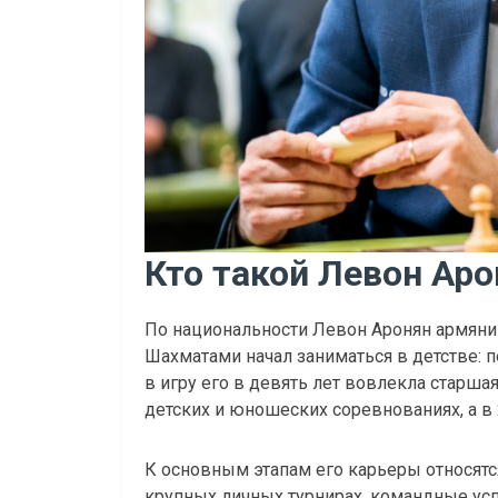
Кто такой Левон Аро
По национальности Левон Аронян армянин.
Шахматами начал заниматься в детстве:
в игру его в девять лет вовлекла старшая
детских и юношеских соревнованиях, а в 
К основным этапам его карьеры относятс
крупных личных турнирах, командные ус