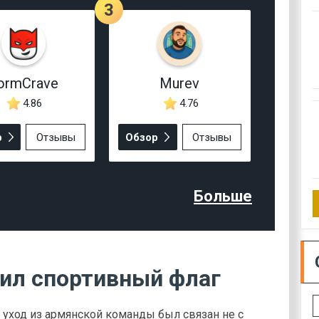
3
ormCrave
Murev
4.86
4.76
р
Отзывы
Обзор
Отзывы
Больше
ил спортивный флаг
о уход из армянской команды был связан не с