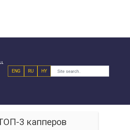
LL
ENG
RU
HY
ТОП-3 капперов