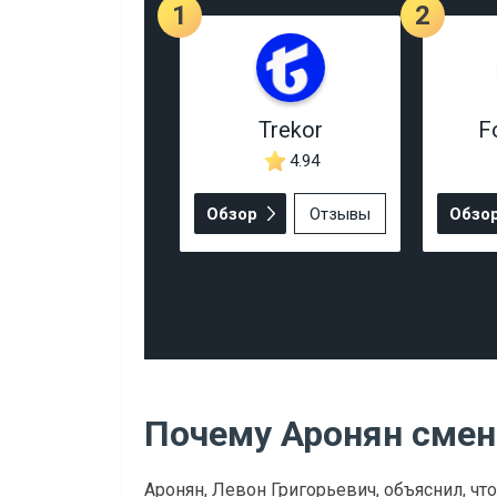
1
2
Trekor
F
4.94
Обзор
Отзывы
Обзо
Почему Аронян смен
Аронян, Левон Григорьевич, объяснил, чт