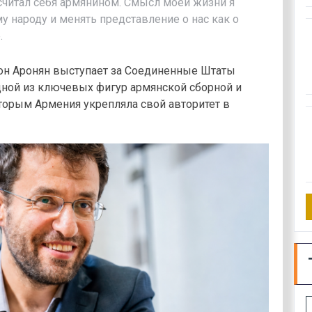
 считал себя армянином. Смысл моей жизни я
у народу и менять представление о нас как о
.
вон Аронян выступает за Соединенные Штаты
дной из ключевых фигур армянской сборной и
оторым Армения укрепляла свой авторитет в