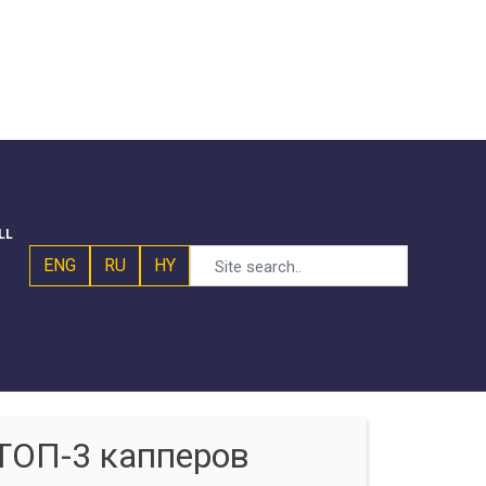
LL
ENG
RU
HY
ТОП-3 капперов