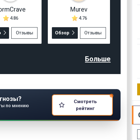
ormCrave
Murev
4.86
4.76
р
Отзывы
Обзор
Отзывы
Больше
гнозы?
Смотреть
ты по мнению
рейтинг