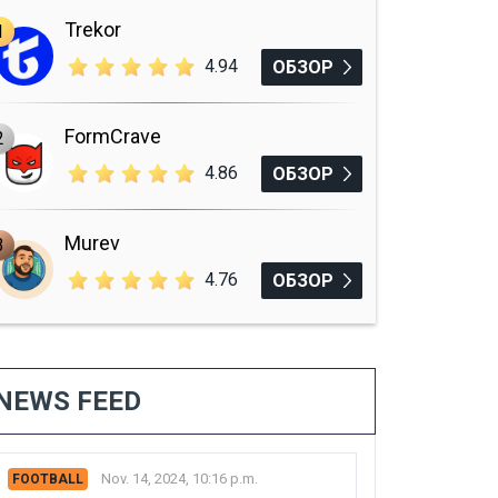
Trekor
1
4.94
ОБЗОР
FormCrave
2
4.86
ОБЗОР
Murev
3
4.76
ОБЗОР
NEWS FEED
Nov. 14, 2024, 10:16 p.m.
FOOTBALL