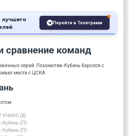
 лучшего
Перейти в Телеграмм
телей
и сравнение команд
яжённых серий: Локомотив-Кубань боролся с
ивал места с ЦСКА.
ань
стом:
7 УНИКС (В)
в-Кубань (П)
в-Кубань (П)