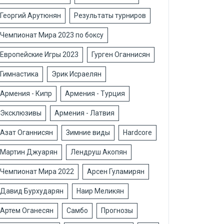
Георгий Арутюнян
Результаты турниров
Чемпионат Мира 2023 по боксу
Европейские Игры 2023
Гурген Оганнисян
Гимнастика
Эрик Исраелян
Армения - Кипр
Армения - Турция
Эксклюзивы
Армения - Латвия
Азат Оганнисян
Зимние виды
Hardcore
Мартин Джуарян
Лендруш Акопян
Чемпионат Мира 2022
Арсен Гуламирян
Давид Бурхударян
Наир Меликян
Артем Оганесян
Самбо
Прогнозы