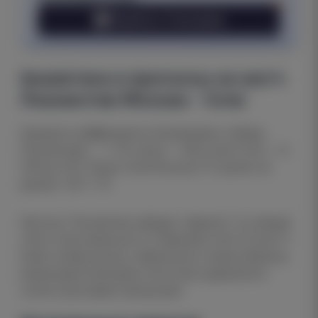
Перейти в Телеграмм
Аналитика и прогнозы на матч
Локомотив Москва - Сочи
Средние коэффициенты букмекеров: победа
Локомотива — ~1.70, ничья — 4.00, успех Сочи — от
4.90 до 5.50. Также тотал больше 2.5 оценен на
уровне 1.69–1.72.
Прогноз: Локомотив победит с форой (-1) и общий
тотал голов превысит 2.5. Вероятен счёт 2:0 или 3:1.
Класс хозяев выше, стабильность линии обороны,
атакующий потенциал; Сочи плохо держится в
гостях и регулярно пропускает.