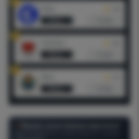
1
Trekor
4.94
Обзор
Отзывы
2
FormCrave
4.86
Обзор
Отзывы
3
Murev
4.76
Обзор
Отзывы
Ищешь качественные прогнозы?
Обрати внимание на топовые проекты по мнению