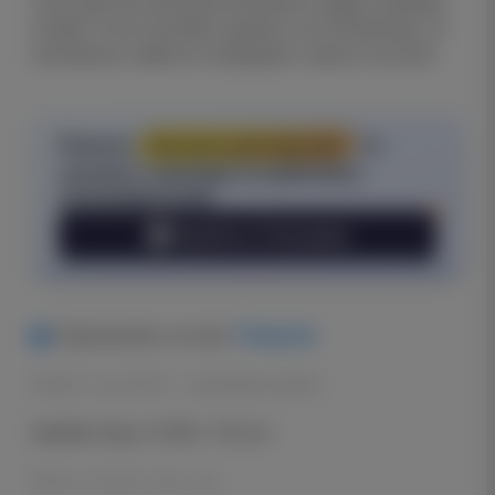
поля, два или три результативных удара команды
хозяев. Сочи способен удивить на контратаках, но
системные слабости сокращают шансы на успех.
Получи
бесплатный прогноз
от
лучшего каппера по рейтингу
пользователей
Перейти в Телеграмм
Telegram.
Подпишитесь на наш
Author:
Armenian sports
Sportball24
Updated: Aug. 9, 2026, 1:53 p.m.
News on topic:
Прогнозы