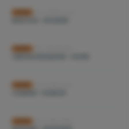
Nov. 14, 2024, 10:17 p.m.
FOOTBALL
ВЕНЕСУЭЛА – БРАЗИЛИЯ
Nov. 14, 2024, 8:06 p.m.
FOOTBALL
СЕВЕРНАЯ МАКЕДОНИЯ – ЛАТВИЯ
Nov. 14, 2024, 8:01 p.m.
FOOTBALL
СЛОВЕНИЯ – НОРВЕГИЯ
Nov. 14, 2024, 7:58 p.m.
FOOTBALL