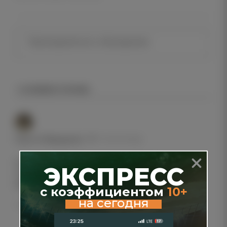
Имя
3
КОММЕНТАРИЕВ
Emai
Гурген Варданян
12 часов назад
Спасибо за разбор👍Посоветуйте где можно больше
ЭКСПРЕСС
такого почитать, хочется меньше воды больше дела))
Заранее спасибо
с коэффициентом
10+
на сегодня
Ответить