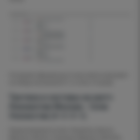
Последние официальные очные матчи указывают
на победу москвичей (0:1 в гостях, 3:0 дома).
Тактика и составы на матч
Локомотив Москва - Сочи
Локомотив (4–2–3–1)
Предполагаемый состав: Лантратов; Фассон,
Морозов, Монтес, Сильянов; Баринов, Карпукас,