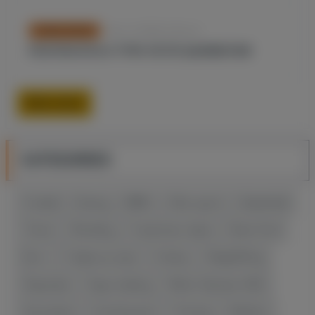
Nov. 14, 2024, 3:22 p.m.
OTHER SPORTS
РЕЗУЛЬТАТЫ 6 ТУРА ЧЕ ПО ШАХМАТАМ
More news
CATEGORIES
Football
Boxing
MMA
Other sports
Basketball
Tennis
Wrestling
Стратегии ставок
News Feed
Блог
Ставки на спорт
Hockey
Weightlifting
Slopestyle
Figure skating
Winter Olympics 2026
Gymnastics
shooting sport
Fencing
Athletics