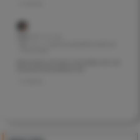
Ответить
Нарек
3 часа назад
Имя
Ответ на:
Спасибо за разбор👍Посоветуйте где
можно больше …
Emai
Можно випку у него взять, она копейки стоит, там
больше матчей и разборов тоже
Ответить
Имя
Emai