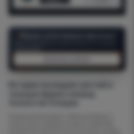
Ищешь качественные прогнозы?
Обрати внимание на топовые проекты по мнению
посетителей
Смотреть рейтинг
История последних матчей и
текущая форма команд
Локомотив Пловдив
Команда демонстрирует стабильную форму: в
сезоне она не потерпела ни одного поражения,
выиграв 50 % матчей (2 из 4), остальные сыграны