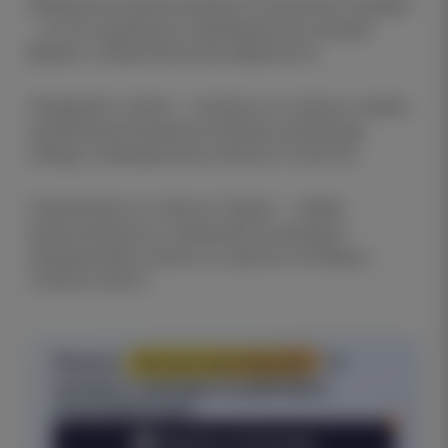
Фаворитом встречи является Локомотив Пловдив
— за счет домашнего преимущества, текущей
формы и оборонительной надёжности.
Ожидания от матча — контроль со стороны хозяев,
низкий результативный настрой, возможная
победа с минимальным счётом (1:0 или 2:0).
Ограничение со стороны Славии — слабая
результативность и давление вынуждают
предпринимать риски, но шансов на победу у
гостей не много.
Получи
бесплатный прогноз
от
лучшего каппера по рейтингу
пользователей
Перейти в Телеграмм