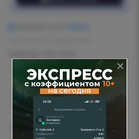
Telegram.
Подпишитесь на наш
Author:
Armenian sports
Sportball24
Updated: Aug. 7, 2026, 7:20 a.m.
News on topic:
ЭКСПРЕСС
Прогнозы
с коэффициентом
10+
на сегодня
Имя
3
КОММЕНТАРИЕВ
Emai