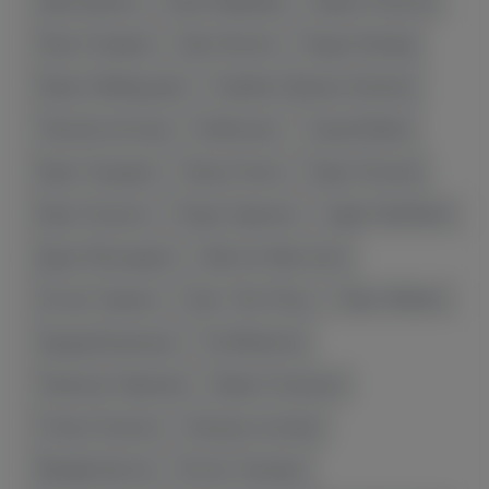
Эрик Базинян
Хорен Байрамян
Армен Петросян
Лукас Селараян
Арен Акопян
Андрэ Кализир
Ованес Амбарцумян
Норберто Бриаско-Балекян
Тяжелая атлетика
Кикбоксинг
Эдгар Бабаян
Карен Чухаджян
Артур Галоян
Карен Хачанов
Камо Оганесян
Геворк Саркисян
Эдмен Шахбазян
Дарон Искендерян
Авентис Авентисян
Энтони Туманян
Грант-Леон Ранос
Арас Озбилис
Эдуард Багринцев
Гор Манвелян
Чемпионат Армении
Армен Оганнисян
Степан Оганесян
Фигурное катание
Жирайр Шагоян
Arman Tsarukyan