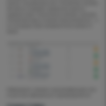
вничью. На домашнем поле «Локомотив» выиграл
оба матча и сохраняет пораженное ворота в
недавних играх. Статистически, матчам с участием
Локомотива чаще не хватает результативности — в
его последних играх неизменно было менее 2.5
мячей.
Информация о травмах и дисквалификациях пока
не доступна, официальных подтверждений нет.