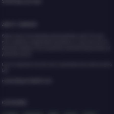
SPORTBALL24.COM
ABOUT COMPANY
Sports news from Armenia and around the world. The site
was created by independent journalists to cover the lives of
Armenian athletes from around the world and forpromotion of
Armenian sports.
Use of materials from the site is permitted only with an active
link.
contact@sportball24.com
CATEGORIES