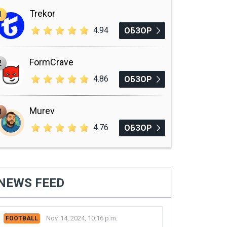
Trekor
1
4.94
ОБЗОР
FormCrave
2
4.86
ОБЗОР
Murev
3
4.76
ОБЗОР
NEWS FEED
Nov. 14, 2024, 10:16 p.m.
FOOTBALL