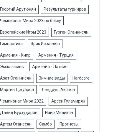
Георгий Арутюнян
Результаты турниров
Чемпионат Мира 2023 по боксу
Европейские Игры 2023
Гурген Оганнисян
Гимнастика
Эрик Исраелян
Армения - Кипр
Армения - Турция
Эксклюзивы
Армения - Латвия
Азат Оганнисян
Зимние виды
Hardcore
Мартин Джуарян
Лендруш Акопян
Чемпионат Мира 2022
Арсен Гуламирян
Давид Бурхударян
Наир Меликян
Артем Оганесян
Самбо
Прогнозы