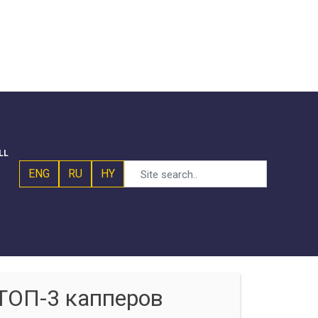
LL
ENG
RU
HY
ТОП-3 капперов