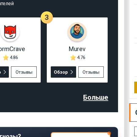
ателей
3
ormCrave
Murev
4.86
4.76
р
Отзывы
Обзор
Отзывы
Больше
гнозы?