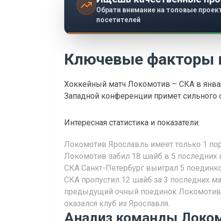
Обрати внимание на топовые проек
посетителей
Ключевые факторы 
Хоккейный матч Локомотив – СКА в январ
Западной конференции примет сильного с
Интересная статистика и показатели:
Локомотив Ярославль имеет только 1 пор
Локомотив забил 18 шайб в 5 последних и
СКА Санкт-Петербург выиграл 5 поединко
СКА пропустил 12 шайб за 3 последних мат
предыдущий очный поединок Локомотив пр
оказался клуб из Ярославля.
Анализ команды Локом