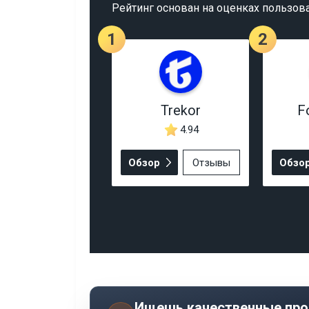
Рейтинг основан на оценках пользов
1
2
Trekor
F
4.94
Обзор
Отзывы
Обзо
Ищешь качественные про