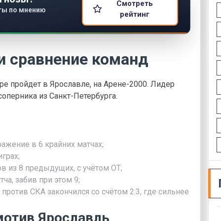
Смотреть
ты по мнению
рейтинг
и сравнение команд
е пройдет в Ярославле, на Арене-2000. Лидер
оперника из Санкт-Петербурга.
ажение в 6 крайних матчах;
грах;
в из 8 предыдущих, с учётом ОТ;
ча, забив при этом 9;
отив СКА закончился со счётом 2:3, где сильнее
отив Ярославль