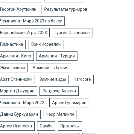
Георгий Арутюнян
Результаты турниров
Чемпионат Мира 2023 по боксу
Европейские Игры 2023
Гурген Оганнисян
Гимнастика
Эрик Исраелян
Армения - Кипр
Армения - Турция
Эксклюзивы
Армения - Латвия
Азат Оганнисян
Зимние виды
Hardcore
Мартин Джуарян
Лендруш Акопян
Чемпионат Мира 2022
Арсен Гуламирян
Давид Бурхударян
Наир Меликян
Артем Оганесян
Самбо
Прогнозы