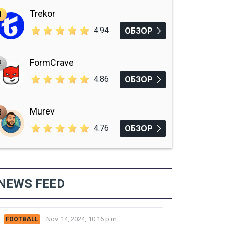
Trekor
1
4.94
ОБЗОР
FormCrave
2
4.86
ОБЗОР
Murev
3
4.76
ОБЗОР
NEWS FEED
Nov. 14, 2024, 10:16 p.m.
FOOTBALL