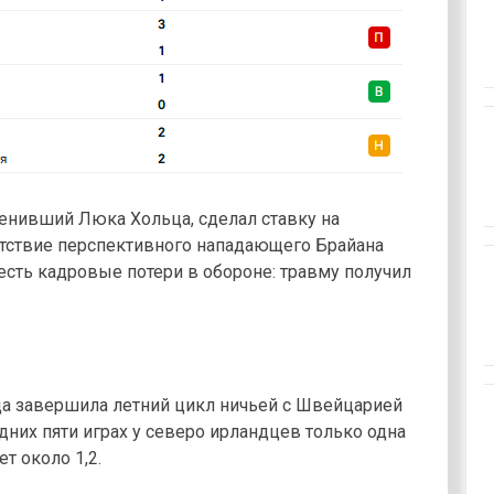
енивший Люка Хольца, сделал ставку на
утствие перспективного нападающего Брайана
есть кадровые потери в обороне: травму получил
а завершила летний цикл ничьей с Швейцарией
ледних пяти играх у северо ирландцев только одна
т около 1,2.