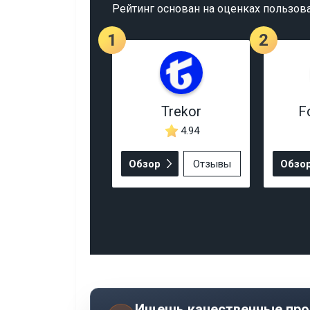
Рейтинг основан на оценках пользов
1
2
Trekor
F
4.94
Обзор
Отзывы
Обзо
Ищешь качественные про