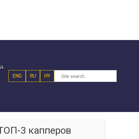
LL
ENG
RU
HY
ТОП-3 капперов