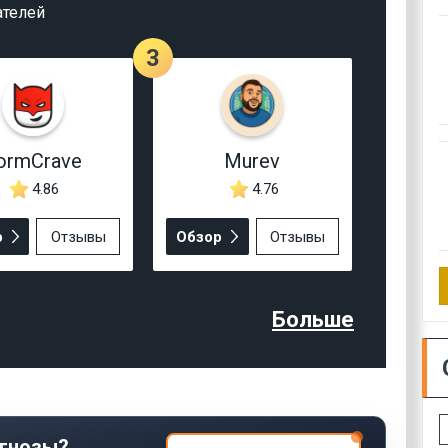
ателей
3
ormCrave
Murev
4.86
4.76
р
Отзывы
Обзор
Отзывы
Больше
гнозы?