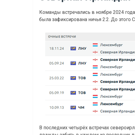
Команды встречались в ноябре 2024 год
была зафиксирована ничья 2:2. До этого
В последних четырёх встречах североир
дважды забить в каждом из последних д