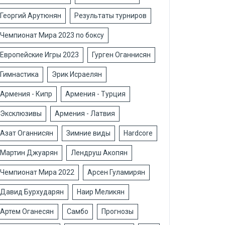
Георгий Арутюнян
Результаты турниров
Чемпионат Мира 2023 по боксу
Европейские Игры 2023
Гурген Оганнисян
Гимнастика
Эрик Исраелян
Армения - Кипр
Армения - Турция
Эксклюзивы
Армения - Латвия
Азат Оганнисян
Зимние виды
Hardcore
Мартин Джуарян
Лендруш Акопян
Чемпионат Мира 2022
Арсен Гуламирян
Давид Бурхударян
Наир Меликян
Артем Оганесян
Самбо
Прогнозы