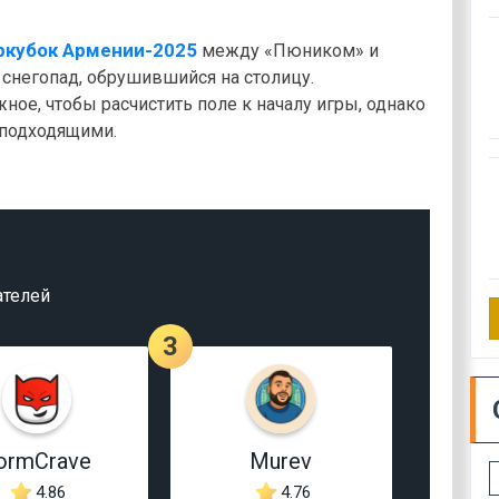
ркубок Армении-2025
между «Пюником» и
 снегопад, обрушившийся на столицу.
ое, чтобы расчистить поле к началу игры, однако
еподходящими.
ателей
3
ormCrave
Murev
4.86
4.76