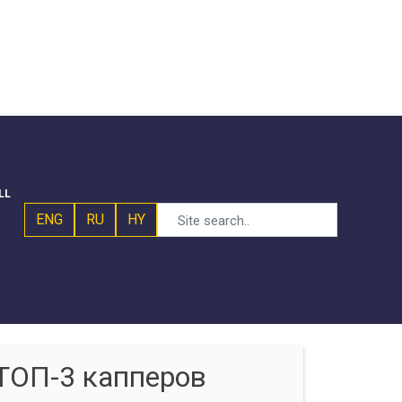
LL
ENG
RU
HY
ТОП-3 капперов