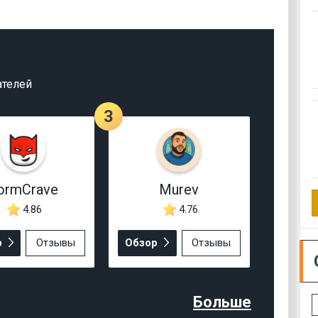
ателей
3
ormCrave
Murev
4.86
4.76
р
Отзывы
Обзор
Отзывы
Больше