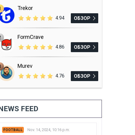
Trekor
1
4.94
ОБЗОР
FormCrave
2
4.86
ОБЗОР
Murev
3
4.76
ОБЗОР
NEWS FEED
Nov. 14, 2024, 10:16 p.m.
FOOTBALL