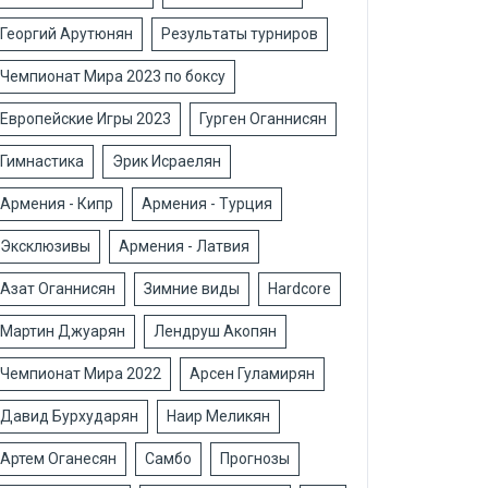
Георгий Арутюнян
Результаты турниров
Чемпионат Мира 2023 по боксу
Европейские Игры 2023
Гурген Оганнисян
Гимнастика
Эрик Исраелян
Армения - Кипр
Армения - Турция
Эксклюзивы
Армения - Латвия
Азат Оганнисян
Зимние виды
Hardcore
Мартин Джуарян
Лендруш Акопян
Чемпионат Мира 2022
Арсен Гуламирян
Давид Бурхударян
Наир Меликян
Артем Оганесян
Самбо
Прогнозы