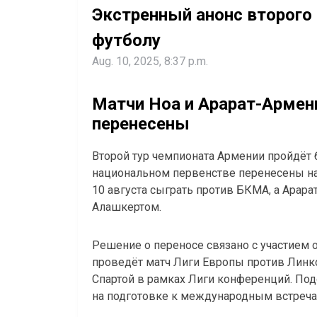
Экстренный анонс второго
футболу
Aug. 10, 2025, 8:37 p.m.
Матчи Ноа и Арарат-Армен
перенесены
Второй тур чемпионата Армении пройдёт 
национальном первенстве перенесены на
10 августа сыграть против БКМА, а Арара
Алашкертом.
Решение о переносе связано с участием о
проведёт матч Лиги Европы против Линко
Спартой в рамках Лиги конференций. По
на подготовке к международным встречам