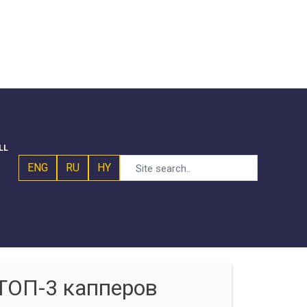
LL
ENG
RU
HY
ТОП-3 капперов