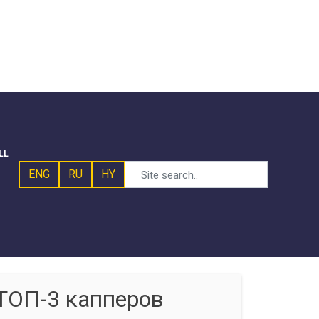
LL
ENG
RU
HY
ТОП-3 капперов