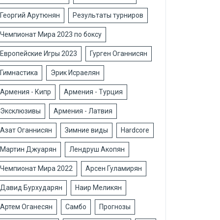
Георгий Арутюнян
Результаты турниров
Чемпионат Мира 2023 по боксу
Европейские Игры 2023
Гурген Оганнисян
Гимнастика
Эрик Исраелян
Армения - Кипр
Армения - Турция
Эксклюзивы
Армения - Латвия
Азат Оганнисян
Зимние виды
Hardcore
Мартин Джуарян
Лендруш Акопян
Чемпионат Мира 2022
Арсен Гуламирян
Давид Бурхударян
Наир Меликян
Артем Оганесян
Самбо
Прогнозы