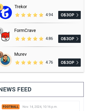
Trekor
1
4.94
ОБЗОР
FormCrave
2
4.86
ОБЗОР
Murev
3
4.76
ОБЗОР
NEWS FEED
Nov. 14, 2024, 10:16 p.m.
FOOTBALL