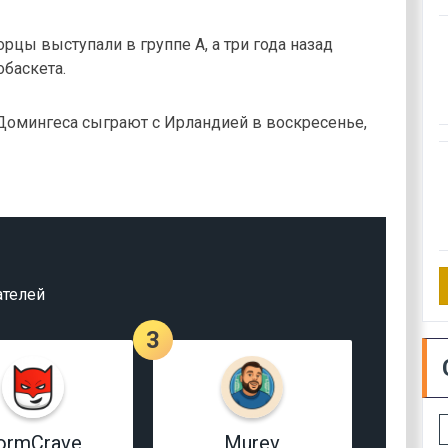
рцы выступали в группе А, а три года назад
баскета.
омингеса сыграют с Ирландией в воскресенье,
ателей
3
ormCrave
Murev