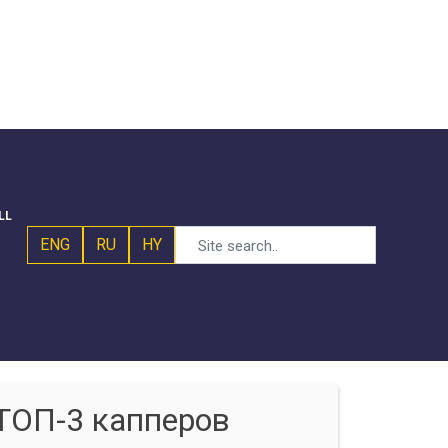
LL
ENG
RU
HY
ТОП-3 капперов