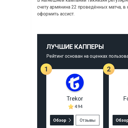
В нынешней кампании Тикнизян регулярно
счету армянина 22 проведённых матча, в
оформить ассист.
ЛУЧШИЕ КАППЕРЫ
Рейтинг основан на оценках пользов
1
2
Trekor
F
4.94
Обзор
Отзывы
Обзо