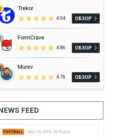
Trekor
1
4.94
ОБЗОР
FormCrave
2
4.86
ОБЗОР
Murev
3
4.76
ОБЗОР
NEWS FEED
Nov. 14, 2024, 10:16 p.m.
FOOTBALL