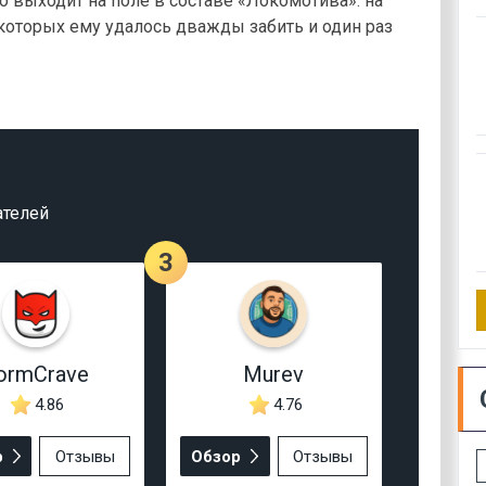
 выходит на поле в составе «Локомотива»: на
 которых ему удалось дважды забить и один раз
ателей
3
ormCrave
Murev
4.86
4.76
р
Отзывы
Обзор
Отзывы