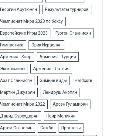
Георгий Арутюнян
Результаты турниров
Чемпионат Мира 2023 по боксу
Европейские Игры 2023
Гурген Оганнисян
Гимнастика
Эрик Исраелян
Армения - Кипр
Армения - Турция
Эксклюзивы
Армения - Латвия
Азат Оганнисян
Зимние виды
Hardcore
Мартин Джуарян
Лендруш Акопян
Чемпионат Мира 2022
Арсен Гуламирян
Давид Бурхударян
Наир Меликян
Артем Оганесян
Самбо
Прогнозы