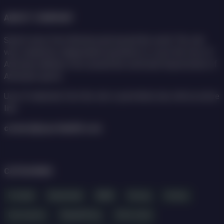
ABOUT COMPANY
Sports news from Armenia and around the world. The site
was created by independent journalists to cover the lives of
Armenian athletes from around the world and forpromotion of
Armenian sports.
Use of materials from the site is permitted only with an active
link.
contact@sportball24.com
CATEGORIES
Football
Basketball
MMA
Boxing
Hockey
Gymnastics
Weightlifting
Other kinds