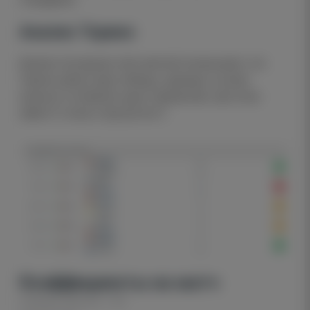
Анализ Торино
Анализ последних пяти матчей показывает, что
Торино добыл две победы, дважды сыграл
вничью и потерпел одно поражение, при этом
забил 5 голов и пропустил 3.
Коэффициенты на матч
Победа Наполи: 1.45