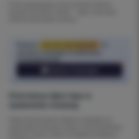
В пяти предыдущих очных встречах Наполи
выиграл три матча, Торино — один, а ещё одна
встреча закончилась вничью.
Получи
бесплатный прогноз
от
лучшего каппера по рейтингу
пользователей
Перейти в Телеграмм
Ключевые факторы и
сравнение команд
Перед матчем важно обратить внимание на
атакующий потенциал хозяев и организованную
оборону гостей, а также на недавнюю форму и