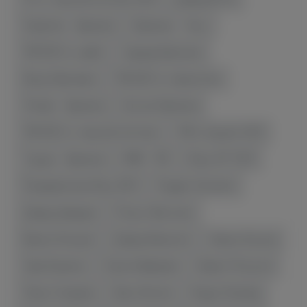
Хорватия - Армения
Армения - Уэльс
ЧМ 2023 по самбо
Эдуард Вартанян
Артур Авагимян
ЧМ 2023 по гимнастике
Латвия - Армения
Футзал Армении
ЧМ 2023 по тяжелой атлетике
ЧМ по борьбе 2023
Турция - Армения
ARM - CRO
Игры СНГ 2023
Панармянские Игры 2023
Людвиг Шолинян
Давид Давидян
Петрос Аветисян
Вартан Асатрян
Давид Аванесян
Ованес Бачков
Эрик Базинян
Хорен Байрамян
Армен Петросян
Лукас Селараян
Арен Акопян
Андрэ Кализир