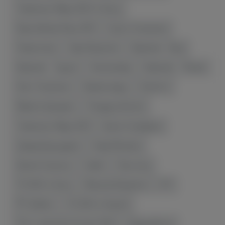
Чемпионат Мира 2023 по боксу
Европейские Игры 2023
Гурген Оганнисян
Гимнастика
Эрик Исраелян
Армения - Кипр
Армения - Турция
Эксклюзивы
Армения - Латвия
Азат Оганнисян
Зимние виды
Hardcore
Мартин Джуарян
Лендруш Акопян
Чемпионат Мира 2022
Арсен Гуламирян
Давид Бурхударян
Наир Меликян
Артем Оганесян
Самбо
Прогнозы
ЧЕ 2024 по боксу
Минеев Исмаилов
UFC
PFL Bellator
ЧЕ 2024 по борьбе
ЧЕ по тяжелой атлетике 2024
Давид Мгоян