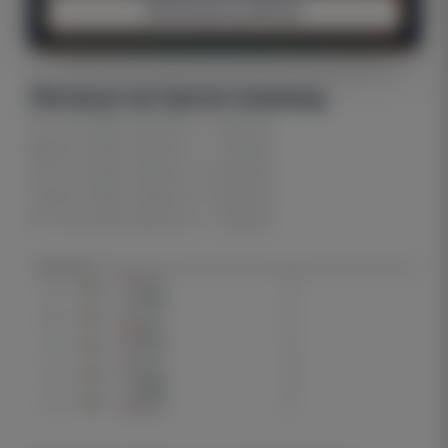
Смотреть рейтинг
Личные встречи команд
01.12.24 (СА): Торино 0–1 Наполи
08.03.24 (СА): Наполи 1–1 Торино
07.01.24 (СА): Торино 3–0 Наполи
19.03.23 (СА): Торино 0–4 Наполи
01.10.22 (СА): Наполи 3–1 Торино