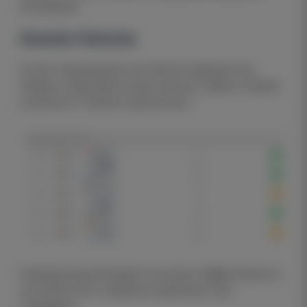
мотивацию.
Анализ Наполи
За пять предыдущих игр Наполи одержал три
победы и два раза сыграл вничью, забив в общей
сложности 7 мячей и пропустив 2.
Команда демонстрирует высокую эффективность
на своём поле и уверенно действует при
стандартах.