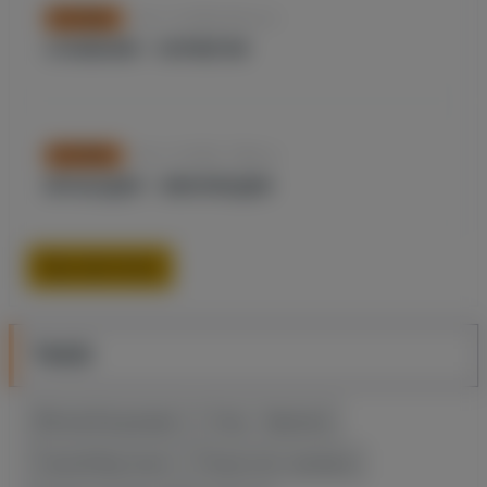
Nov. 14, 2024, 8:01 p.m.
FOOTBALL
СЛОВЕНИЯ – НОРВЕГИЯ
Nov. 14, 2024, 7:58 p.m.
FOOTBALL
ИРЛАНДИЯ – ФИНЛЯНДИЯ
Еще прогнозы
TAGS
Мелсик Багдасарян
Уэльс - Армения
Георгий Арутюнян
Результаты турниров