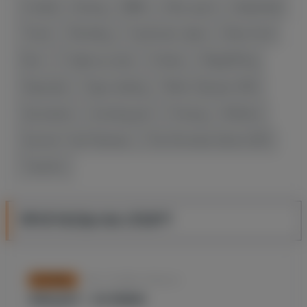
Football
Boxing
MMA
Other sports
Basketball
Tennis
Wrestling
Стратегии ставок
News Feed
Блог
Ставки на спорт
Hockey
Weightlifting
Slopestyle
Figure skating
Winter Olympics 2026
Gymnastics
shooting sport
Fencing
Athletics
Summer Youth Olympics
Pan-Armenian Games 2023
Transfers
ПРОГНОЗЫ НА СПОРТ
Nov. 14, 2024, 10:23 p.m.
FOOTBALL
ЭКВАДОР – БОЛИВИЯ