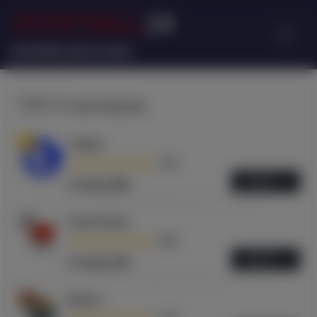
SPORTBALL
24
Armenian sports news
ТОП-3 капперов
1
Trekor
4.94
ОБЗОР
Отзывы (86)
2
FormCrave
4.86
ОБЗОР
Отзывы (30)
3
Murev