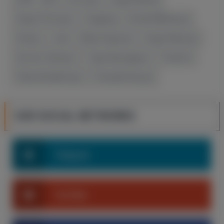
Giogrio Petrosyan
Grappling
Henrikh Mkhitaryan
Hockey
Judo
Marat Grigoryan
Sargis Adamyan
Summer Olympics
Tigran Barseghyan
Transfers
Vahan Bichakhchyan
Varazdat Haroyan
OUR SOCIAL NETWORKS
Telegram
YouTube