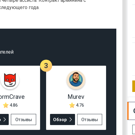
 четыре ассиста. Контракт армянина с
следующего года.
ателей
3
ormCrave
Murev
4.86
4.76
р
Отзывы
Обзор
Отзывы