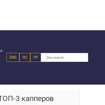
LL
ENG
RU
HY
ТОП-3 капперов