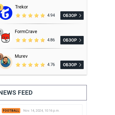
Trekor
1
4.94
ОБЗОР
FormCrave
2
4.86
ОБЗОР
Murev
3
4.76
ОБЗОР
NEWS FEED
Nov. 14, 2024, 10:16 p.m.
FOOTBALL