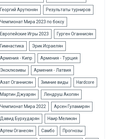
Георгий Арутюнян
Результаты турниров
Чемпионат Мира 2023 по боксу
Европейские Игры 2023
Гурген Оганнисян
Гимнастика
Эрик Исраелян
Армения - Кипр
Армения - Турция
Эксклюзивы
Армения - Латвия
Азат Оганнисян
Зимние виды
Hardcore
Мартин Джуарян
Лендруш Акопян
Чемпионат Мира 2022
Арсен Гуламирян
Давид Бурхударян
Наир Меликян
Артем Оганесян
Самбо
Прогнозы