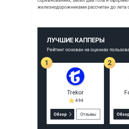
соревнованиях, забил два гола и оформил
железнодорожниками рассчитан до лета 
ЛУЧШИЕ КАППЕРЫ
Рейтинг основан на оценках пользов
1
2
Trekor
F
4.94
Обзор
Отзывы
Обзо