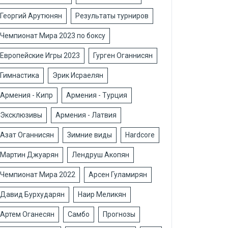
Георгий Арутюнян
Результаты турниров
Чемпионат Мира 2023 по боксу
Европейские Игры 2023
Гурген Оганнисян
Гимнастика
Эрик Исраелян
Армения - Кипр
Армения - Турция
Эксклюзивы
Армения - Латвия
Азат Оганнисян
Зимние виды
Hardcore
Мартин Джуарян
Лендруш Акопян
Чемпионат Мира 2022
Арсен Гуламирян
Давид Бурхударян
Наир Меликян
Артем Оганесян
Самбо
Прогнозы