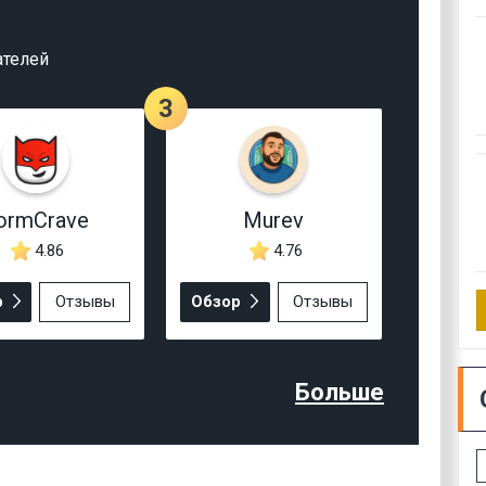
ателей
3
ormCrave
Murev
4.86
4.76
р
Отзывы
Обзор
Отзывы
Больше