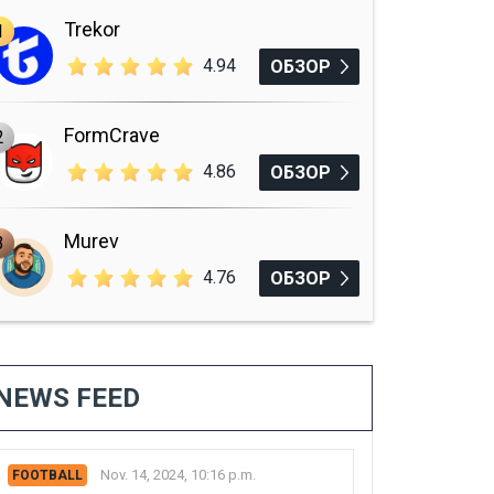
Trekor
1
4.94
ОБЗОР
FormCrave
2
4.86
ОБЗОР
Murev
3
4.76
ОБЗОР
NEWS FEED
Nov. 14, 2024, 10:16 p.m.
FOOTBALL