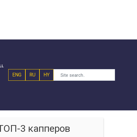
LL
ENG
RU
HY
ТОП-3 капперов