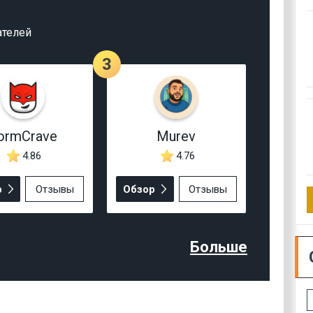
ателей
3
ormCrave
Murev
4.86
4.76
р
Отзывы
Обзор
Отзывы
Больше