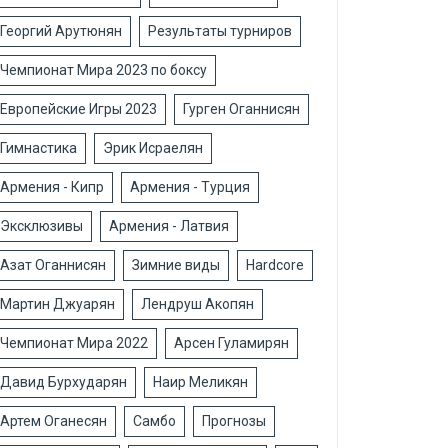
Георгий Арутюнян
Результаты турниров
Чемпионат Мира 2023 по боксу
Европейские Игры 2023
Гурген Оганнисян
Гимнастика
Эрик Исраелян
Армения - Кипр
Армения - Турция
Эксклюзивы
Армения - Латвия
Азат Оганнисян
Зимние виды
Hardcore
Мартин Джуарян
Лендруш Акопян
Чемпионат Мира 2022
Арсен Гуламирян
Давид Бурхударян
Наир Меликян
Артем Оганесян
Самбо
Прогнозы