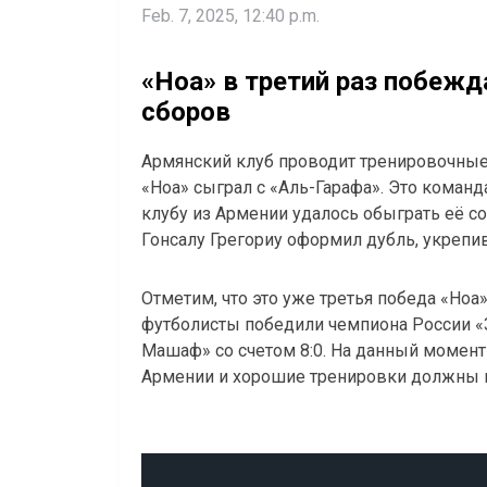
Feb. 7, 2025, 12:40 p.m.
«Ноа» в третий раз побежд
сборов
Армянский клуб проводит тренировочные 
«Ноа» сыграл с «Аль-Гарафа». Это команд
клубу из Армении удалось обыграть её со 
Гонсалу Грегориу оформил дубль, укреп
Отметим, что это уже третья победа «Ноа
футболисты победили чемпиона России «Зе
Машаф» со счетом 8:0. На данный момен
Армении и хорошие тренировки должны п