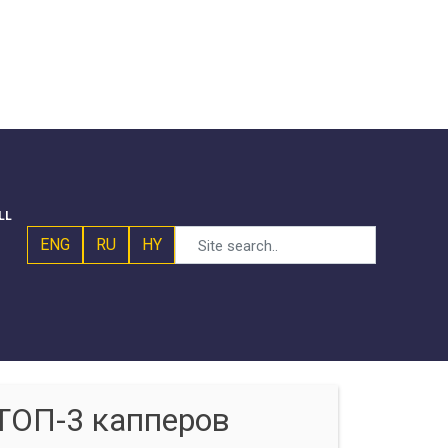
LL
ENG
RU
HY
ТОП-3 капперов