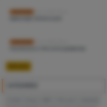
Nov. 14, 2024, 3:32 p.m.
OTHER SPORTS
БКМА БУДЕТ ИГРАТЬ В АХЛ
Nov. 14, 2024, 3:22 p.m.
OTHER SPORTS
РЕЗУЛЬТАТЫ 6 ТУРА ЧЕ ПО ШАХМАТАМ
More news
CATEGORIES
Football
Boxing
MMA
Other sports
Basketball