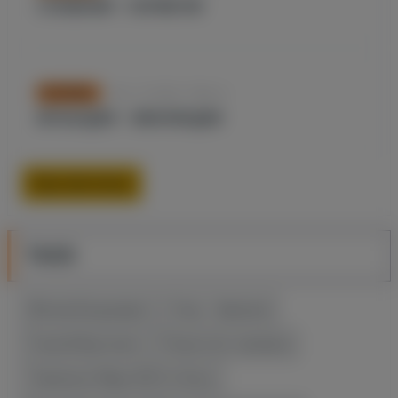
СЛОВЕНИЯ – НОРВЕГИЯ
Nov. 14, 2024, 7:58 p.m.
FOOTBALL
ИРЛАНДИЯ – ФИНЛЯНДИЯ
Еще прогнозы
TAGS
Мелсик Багдасарян
Уэльс - Армения
Георгий Арутюнян
Результаты турниров
Чемпионат Мира 2023 по боксу