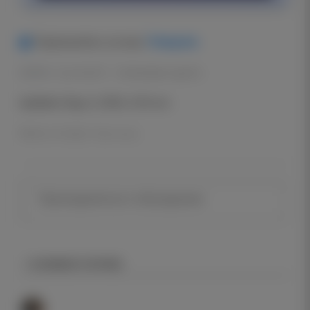
Telegram.
Подпишитесь на наш
Author:
Armenian sports
Sportball24
Updated: Aug. 6, 2026, 4:29 a.m.
News on topic:
Прогнозы
Имя
1
КОММЕНТАРИЕВ
Emai