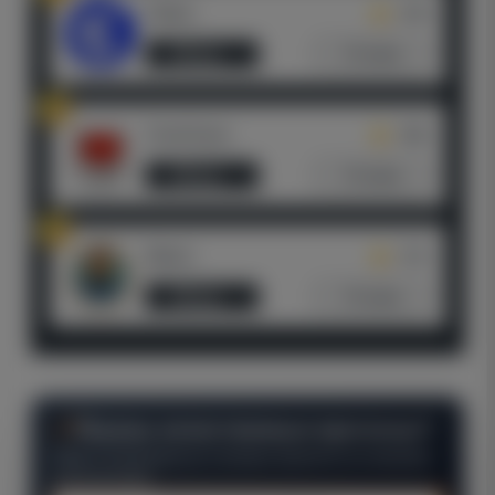
Trekor
4.94
Обзор
Отзывы
2
FormCrave
4.86
Обзор
Отзывы
3
Murev
4.76
Обзор
Отзывы
Ищешь качественные прогнозы?
Обрати внимание на топовые проекты по мнению
посетителей