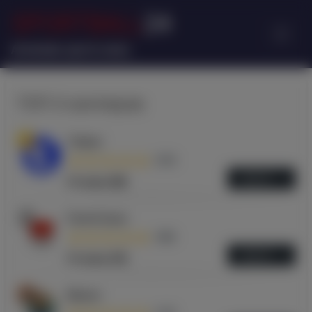
SPORTBALL
24
Armenian sports news
ТОП-3 капперов
1
Trekor
4.94
ОБЗОР
Отзывы (86)
2
FormCrave
4.86
ОБЗОР
Отзывы (30)
3
Murev