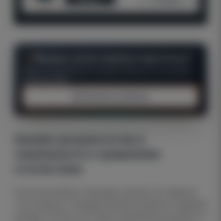
Ищешь качественные прогнозы?
Обрати внимание на топовые проекты по мнению
посетителей
Смотреть рейтинг
Анализ результатов в
чемпионате и сравнение
статистики
Ноттингем Форест проводит встречу на стадионе
«Сити Граунд». Команда является одним из лидеров
турнира. Состав за 20 туров чемпионата выиграл 12