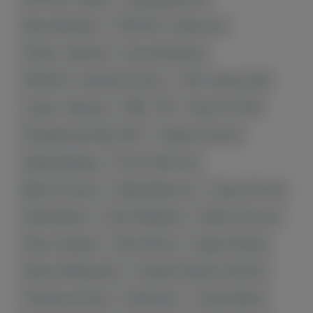
Артур Авагимян
ЧМ 2023 по гимнастике
Латвия - Армения
Футзал Армении
ЧМ 2023 по тяжелой атлетике
ЧМ по борьбе 2023
Турция - Армения
ARM - CRO
Игры СНГ 2023
Панармянские Игры 2023
Людвиг Шолинян
Давид Давидян
Петрос Аветисян
Вартан Асатрян
Давид Аванесян
Ованес Бачков
Эрик Базинян
Хорен Байрамян
Армен Петросян
Лукас Селараян
Арен Акопян
Андрэ Кализир
Ованес Амбарцумян
Норберто Бриаско-Балекян
Тяжелая атлетика
Кикбоксинг
Эдгар Бабаян