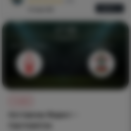
4.76
ОБЗОР
Отзывы (43)
Football
Ноттингем Форест –
Саутгемптон