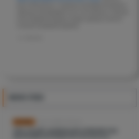
много бесплатных + подписку оплачивается разово и
навсегда. Как минимум ты ее точно убьешь, а там уже
если понравится будешь следить дальше, если нет
останется халявная подписка
Ответить
Имя
Emai
NEWS FEED
Nov. 14, 2024, 10:16 p.m.
FOOTBALL
ЛИГА НАЦИЙ: ДОМИНАЦИЯ АРМЕНИИ НАД
ФАРЕРАМИ НЕ ПРИНЕСЛА РЕЗУЛЬТАТА