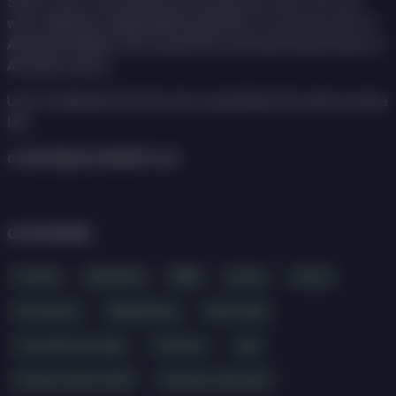
Sports news from Armenia and around the world. The site
was created by independent journalists to cover the lives of
Armenian athletes from around the world and forpromotion of
Armenian sports.
Use of materials from the site is permitted only with an active
link.
contact@sportball24.com
CATEGORIES
Football
Basketball
MMA
Boxing
Hockey
Gymnastics
Weightlifting
Other kinds
Tournament results
Transfers
Judo
Olympic Games 2024
Exclusive interviews