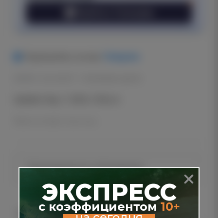
Перейти в Телеграмм
Telegram.
Подпишитесь на наш
Author:
Armenian sports
Sportball24
Updated: Aug. 7, 2026, 3:28 p.m.
News on topic:
Прогнозы
ЭКСПРЕСС
Имя
с коэффициентом
10+
2
КОММЕНТАРИЕВ
на сегодня
Emai