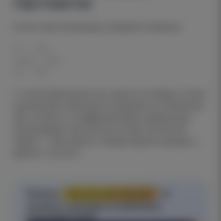
Саутгемптон
На этот матч букмекеры выбрали котировки:
П1 – 1,42;
Ничья – 4,66;
П2 – 7,40.
У гостей практически нет шансов на победу. Состав
проигрывает практически каждому из соперников.
Мы согласны с коэффициентами, выбранными
букмекерами. Наш прогноз на матч Ноттингем
Форест – Саутгемптон: победа первой команды с
форой (-1,5) за 2,2.
Получи
бесплатный прогноз
от
лучшего каппера по рейтингу
пользователей