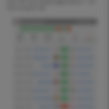
всего 190 голов. Средняя эффективность – 1,60
мяча за каждую игру.