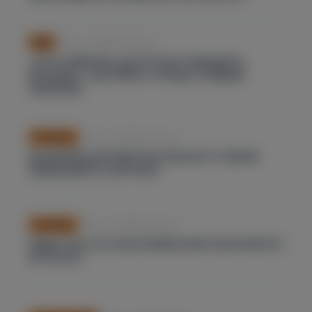
Nov. 14, 2024, 6:24 p.m.
MMA
«ХОЧУ ИМЕННО ДОСРОЧНО ПОБЕДИТЬ
ИСЛАМА»: ЦАРУКЯН О ПРЕДСТОЯЩЕМ
РЕВАНШЕ
Nov. 14, 2024, 6:13 p.m.
FOOTBALL
ВАЛЕРИЙ ЦАРУКЯН РАССКАЗАЛ О СВОИХ
АМБИЦИЯХ В СБОРНЫХ
Nov. 14, 2024, 6:04 p.m.
FOOTBALL
ИЗВЕСТЕН СОСТАВ АРМЯНСКОЙ СБОРНОЙ ПО
ФУТБОЛУ.