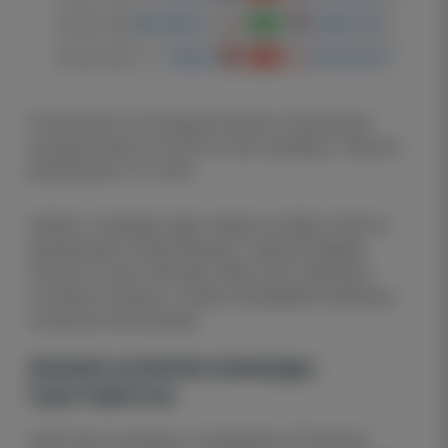
Коллектив за последний отрезок чемпионата
выиграл 8 раз и уступил только дважды. Удалось
реализовать 16 голов.
Сейчас у команды идет серия из побед. Клуб не
проигрывал на протяжении 7 матчей подряд.
Состав не смог обыграть Ман Сити и Арсенал.
Гостевые встречи с этими командами оказались
сложным испытанием.
Анализ успехов команды
Саутгемптон
Клуб смог выиграть у соперника в 39 матчах.