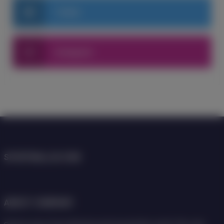
Twitter
Instagram
SPORTBALL24.COM
ABOUT COMPANY