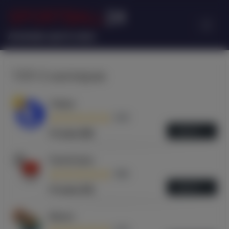
SPORTBALL
24
Armenian sports news
ТОП-3 капперов
1
Trekor
4.94
ОБЗОР
Отзывы (86)
2
FormCrave
4.86
ОБЗОР
Отзывы (30)
3
Murev