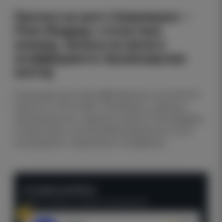
Прогноз на матч Олимпиакос –
Реал Мадрид: статистика
команд, личные встречи и
коэффициенты букмекерских
контор
Решающая игра плей-офф Евролиги состоится 25
апреля в 21:30 по МСК. Олимпиакос, уверенно
прошедший путь к финалу, встретит Реал Мадрид,
который ищет способ реабилитироваться после
неожиданного поражения в полуфинале.
ЛУЧШИЕ КАППЕРЫ
Рейтинг основан на оценках пользователей
1