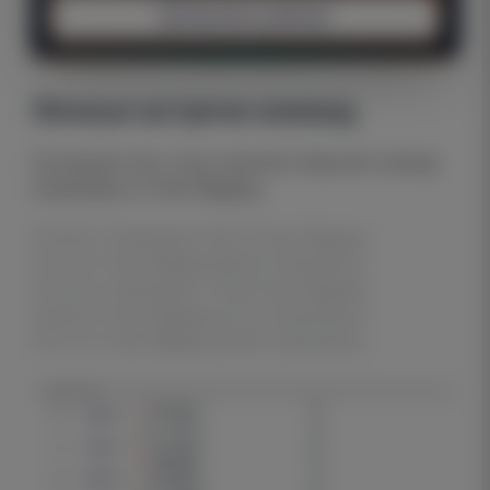
Смотреть рейтинг
Личные встречи команд
Последние пять очных матчей в Евролиге между
Олимпиакос и Реал Мадрид:
23.04.25: Олимпиакос 84:72 Реал Мадрид
16.01.25: Реал Мадрид 86:96 Олимпиакос
29.10.24: Олимпиакос 79:69 Реал Мадрид
24.05.24: Реал Мадрид 87:76 Олимпиакос
25.01.24: Реал Мадрид 90:85 Олимпиакос