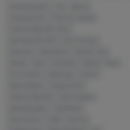
Мелсик Багдасарян
Уэльс - Армения
Георгий Арутюнян
Результаты турниров
Чемпионат Мира 2023 по боксу
Европейские Игры 2023
Гурген Оганнисян
Гимнастика
Эрик Исраелян
Армения - Кипр
Армения - Турция
Эксклюзивы
Армения - Латвия
Азат Оганнисян
Зимние виды
Hardcore
Мартин Джуарян
Лендруш Акопян
Чемпионат Мира 2022
Арсен Гуламирян
Давид Бурхударян
Наир Меликян
Артем Оганесян
Самбо
Прогнозы