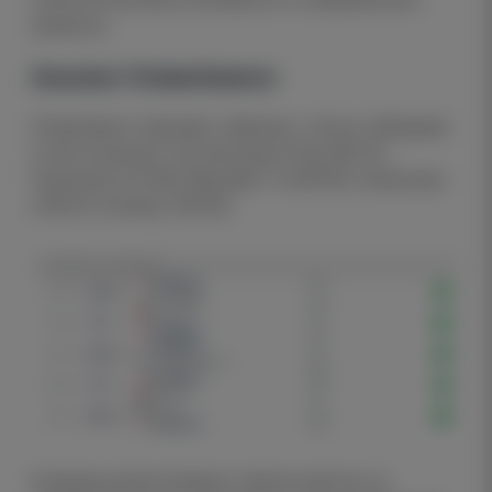
моменты.
Анализ Олимпиакос
Олимпиакос подходит к финалу с пятью победами
в пяти встречах: они обыграли Реал (84:72),
Паниониос (91:85), Маккаби Т-А (99:93), Паниониос
(106:67) и Альбу (100:92).
Команда демонстрирует превосходство на