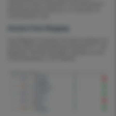
подборе, быстрые контратаки и высокий процент
реализации дальних бросков, что позволяет ей
контролировать темп.
Анализ Реал Мадрид
Реал Мадрид в последних пяти матчах одержал три
победы (98:97 над МораБанком Андорра, 93:71 над
Баварией, 79:68 над Тенерифе) и дважды уступил
(72:84 Олимпиакосу, 73:81 Парижу).