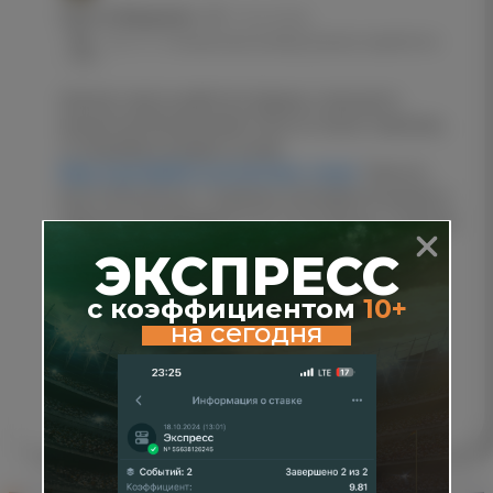
Гурген Варданян
2 часа назад
Имя
Ответ на:
На прогнозах вообще реально заработать
или …
Emai
Смотря с кем ты работать будешь, и как долго,
процентов 90 мошенники. Если ты только стартуешь,
то попробуй последить за ним
https://sportball24.com/en/trekor-otzyv/
. Там есть
много бесплатных + подписку оплачивается разово и
навсегда. Как минимум ты ее точно убьешь, а там уже
если понравится будешь следить дальше, если нет
ЭКСПРЕСС
останется халявная подписка
с коэффициентом
10+
Ответить
на сегодня
Имя