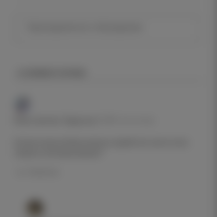
Имя
2
КОММЕНТАРИЕВ
Emai
Константин Тарасов Z
8 часов назад
На прогнозах вообще реально заработать или это все
сказки в телеграм каналах?
Ответить